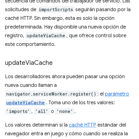
secuencia de comandos del trabajador de servicio. Las
solicitudes de
importScripts
seguirán pasando por la
caché HTTP. Sin embargo, esta es solo la opción
predeterminada. Hay disponible una nueva opción de
registro,
updateViaCache
, que ofrece control sobre
este comportamiento.
update
Via
Cache
Los desarrolladores ahora pueden pasar una opción
nueva cuando llaman a
navigator.serviceWorker.register()
: el
parámetro
updateViaCache
. Toma uno de los tres valores:
'imports'
,
'all'
o
'none'
.
Los valores determinan si la
caché HTTP
estándar del
navegador entra en juego y cómo cuando se realiza la