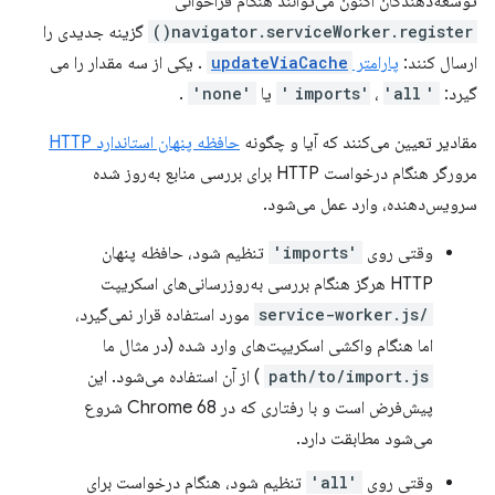
توسعه‌دهندگان اکنون می‌توانند هنگام فراخوانی
navigator.serviceWorker.register()
گزینه جدیدی را
ارسال کنند:
پارامتر
updateViaCache
. یکی از سه مقدار را می
گیرد:
'imports'
'all'
،
یا
'none'
.
مقادیر تعیین می‌کنند که آیا و چگونه
حافظه پنهان استاندارد HTTP
مرورگر هنگام درخواست HTTP برای بررسی منابع به‌روز شده
سرویس‌دهنده، وارد عمل می‌شود.
وقتی روی
'imports'
تنظیم شود، حافظه پنهان
HTTP هرگز هنگام بررسی به‌روزرسانی‌های اسکریپت
/service-worker.js
مورد استفاده قرار نمی‌گیرد،
اما هنگام واکشی اسکریپت‌های وارد شده (در مثال ما
path/to/import.js
) از آن استفاده می‌شود. این
پیش‌فرض است و با رفتاری که در Chrome 68 شروع
می‌شود مطابقت دارد.
وقتی روی
'all'
تنظیم شود، هنگام درخواست برای