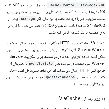
Cache-Control: max-age=600
، به‌روزرسانی‌ها در 600 ثانیه
(10 دقیقه) آینده به شبکه نمی‌رفت، بنابراین کاربر ممکن است به‌روزترین
نسخه سرویس‌کار را دریافت نکند. با این حال، اگر
max-age
بیش از
86400 (24 ساعت) باشد، به عنوان 86400 رفتار می شود تا کاربران
برای همیشه با یک نسخه خاص گیر نکنند.
از سال 68، حافظه پنهان HTTP هنگام درخواست به‌روزرسانی اسکریپت
Service Worker نادیده گرفته می‌شود، بنابراین برنامه‌های وب موجود
ممکن است شاهد افزایش تعداد درخواست‌ها برای اسکریپت Service
Worker خود باشند. درخواست‌های
importScripts
همچنان از
طریق کش HTTP ارسال می‌شوند. اما این فقط پیش‌فرض است—یک
گزینه ثبت‌نام جدید،
updateViaCache
در دسترس است که کنترل
این رفتار را ارائه می‌دهد.
به روز رسانی Via
Cache