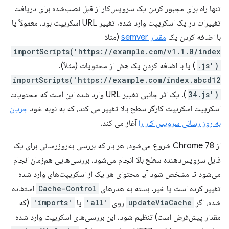
تنها راه برای مجبور کردن یک سرویس‌کار از قبل نصب‌شده برای دریافت
تغییرات در یک اسکریپت وارد شده، تغییر URL اسکریپت بود، معمولاً یا
با اضافه کردن یک
مقدار semver
(مثلا
importScripts('https://example.com/v1.1.0/index
.js')
) یا با اضافه کردن یک هش از محتویات (مثلاً).
importScripts('https://example.com/index.abcd12
34.js')
). یک اثر جانبی تغییر URL وارد شده این است که محتویات
اسکریپت اسکریپت کارگر سطح بالا تغییر می کند، که به نوبه خود
جریان
به روز رسانی سرویس کار را
آغاز می کند.
از Chrome 78 شروع می‌شود، هر بار که بررسی به‌روزرسانی برای یک
فایل سرویس‌دهنده سطح بالا انجام می‌شود، بررسی‌هایی هم‌زمان انجام
می‌شود تا مشخص شود آیا محتوای هر یک از اسکریپت‌های وارد شده
تغییر کرده است یا خیر. بسته به هدرهای
Cache-Control
استفاده
شده، اگر
updateViaCache
روی
'all'
یا
'imports'
(که
مقدار پیش‌فرض است) تنظیم شود، این بررسی‌های اسکریپت وارد شده