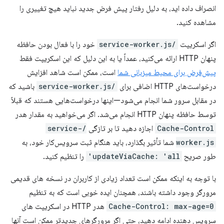
انصراف داده اید، به دلیل رفتار پیش فرض جدید نباید هیچ تغییری را
مشاهده کنید.
اگر اسکریپت
/service-worker.js
خود را با فعال بودن حافظه
پنهان HTTP ارائه می‌کنید، عمداً یا به این دلیل که این اسکریپت فقط
پیش‌فرض برای محیط میزبانی شما
است، ممکن است شاهد افزایش
درخواست‌های HTTP اضافی برای
/service-worker.js
باشید که
در مقابل سرور شما انجام می‌شود—اینها درخواست‌هایی هستند که قبلاً
توسط حافظه پنهان HTTP انجام می‌شد. اگر می‌خواهید به مقدار هدر
Cache-Control
اجازه دهید تا بر تازگی
/service-
worker.js
شما تأثیر بگذارد، باید هنگام ثبت سرویس‌کار خود، به
طور صریح
updateViaCache: 'all'
را تنظیم کنید.
با توجه به اینکه ممکن است تعداد زیادی از کاربران در نسخه های قدیمی
مرورگر وجود داشته باشند، همچنان ایده خوبی است که به تنظیم
Cache-Control: max-age=0
هدر HTTP در اسکریپت های
سرویس دهنده ادامه دهید، حتی اگر مرورگرهای جدیدتر ممکن است آنها