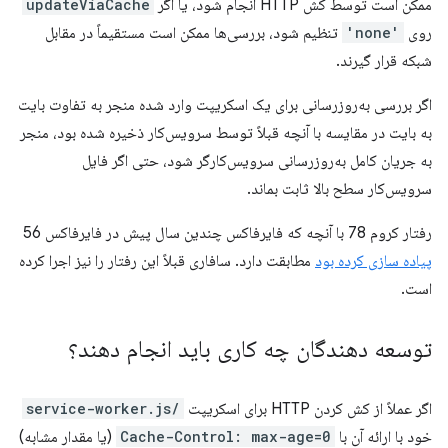
ممکن است توسط کش HTTP انجام شود، یا اگر
updateViaCache
روی
'none'
تنظیم شود، بررسی‌ها ممکن است مستقیماً در مقابل
شبکه قرار گیرند.
اگر بررسی به‌روزرسانی برای یک اسکریپت وارد شده منجر به تفاوت بایت
به بایت در مقایسه با آنچه قبلاً توسط سرویس‌کار ذخیره شده بود، منجر
به جریان کامل به‌روزرسانی سرویس‌کارگر شود، حتی اگر فایل
سرویس‌کار سطح بالا ثابت بماند.
رفتار کروم 78 با آنچه که فایرفاکس چندین سال پیش در فایرفاکس 56
پیاده سازی کرده بود
مطابقت دارد. سافاری قبلاً این رفتار را نیز اجرا کرده
است.
توسعه دهندگان چه کاری باید انجام دهند؟
اگر عملاً از کش کردن HTTP برای اسکریپت
/service-worker.js
خود با ارائه آن با
Cache-Control: max-age=0
(یا مقدار مشابه)