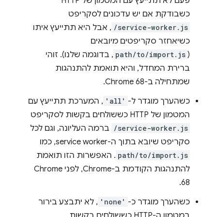
פעם לא תתייעץ עם המטמון של HTTP
כשבודקת אם יש עדכונים לסקריפט
/service-worker.js
, אבל היא תתייעץ איתו
כשיאחזר סקריפטים מיובאים
(
path/to/import.js
, בדוגמה שלנו). זוהי
ברירת המחדל, והיא תואמת להתנהגות
שמתחילה ב-Chrome 68.
כשהערך מוגדר ל-
'all'
, המערכת תתייעץ עם
המטמון של HTTP כששולחים בקשות לסקריפט
/service-worker.js
ברמה העליונה, וגם לכל
סקריפט שיובא בתוך ה-service worker, כמו
path/to/import.js
. האפשרות הזו תואמת
להתנהגות הקודמת ב-Chrome, לפני Chrome
68.
כשהערך מוגדר כ-
'none'
, לא יתבצע בירור
במטמון ה-HTTP כששולחים בקשות