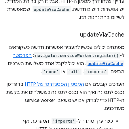
עדיין יישלחו דרך מטמון ה-HTTP. אבל זו רק ברירת המחדל.
יש אפשרות רישום חדשה,
updateViaCache
, שמאפשרת
לשלוט בהתנהגות הזו.
update
Via
Cache
מפתחים יכולים עכשיו להעביר אפשרות חדשה כשקוראים
ל-
navigator.serviceWorker.register()
:
הפרמטר
updateViaCache
. הוא יכול לקבל אחד משלושת הערכים
הבאים:
'imports'
,‏
'all'
או
'none'
.
הערכים קובעים אם
המטמון הסטנדרטי של HTTP
בדפדפן
נכנס לתמונה ואיך הוא נכנס לתמונה כששולחים את בקשת
ה-HTTP כדי לבדוק אם יש משאבי service worker
מעודכנים.
כשהערך מוגדר ל-
'imports'
, המערכת אף