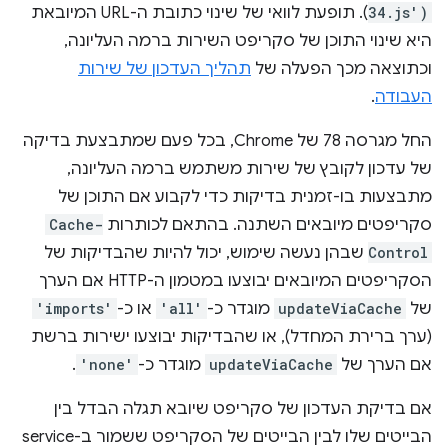
34.js')
). תופעת לוואי של שינוי כתובת ה-URL המיובאת
היא שינוי התוכן של סקריפט השירות ברמה העליונה,
וכתוצאה מכך הפעלה של
תהליך העדכון של שירות
העבודה
.
החל מגרסה 78 של Chrome, בכל פעם שמתבצעת בדיקה
של עדכון לקובץ של שירות משתמש ברמה העליונה,
מתבצעות בו-זמנית בדיקות כדי לקבוע אם התוכן של
סקריפטים מיובאים השתנה. בהתאם לכותרות
Cache-
Control
שבהן נעשה שימוש, יכול להיות שהבדיקות של
הסקריפטים המיובאים יבוצעו במטמון ה-HTTP אם הערך
של
updateViaCache
מוגדר כ-
'all'
או כ-
'imports'
(ערך ברירת המחדל), או שהבדיקות יבוצעו ישירות ברשת
אם הערך של
updateViaCache
מוגדר כ-
'none'
.
אם בדיקת העדכון של סקריפט שיובא תגלה הבדל בין
הבייטים שלו לבין הבייטים של הסקריפט ששמור ב-service