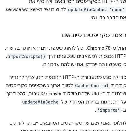
של ה-HTTP בסקריפטים המיובאים, ולהוסיף את
updateViaCache: 'none'
לרישום של ה-service worker
אם הדבר רלוונטי.
הצגת סקריפטים מיובאים
החל מ-Chrome 78, יכול להיות שמפתחים יראו יותר בקשות
HTTP נכנסות למשאבים שנטענים דרך
importScripts()
,
כי מעכשיו הם ייבדקו אם יש להם עדכונים.
כדי להימנע מתעבורת ה-HTTP הנוספת הזו, צריך להגדיר
כותרות
Cache-Control
לטווח ארוך כשמציגים סקריפטים
שכתובות ה-URL שלהם כוללות semver או גיבוב, ולהסתמך
על התנהגות ברירת המחדל של
updateViaCache
ב-
'imports'
.
לחלופין, אם
רוצים
שהסקריפטים המיובאים ייבדקו לעיתים