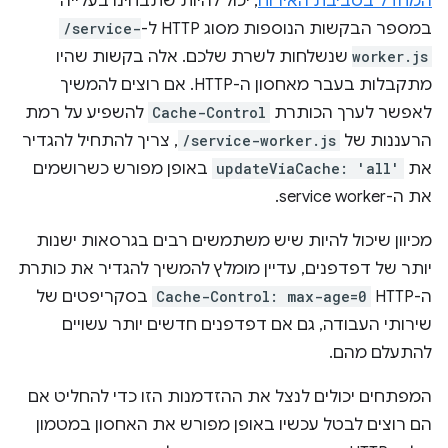
המחדל בסביבת האירוח
, יכול להיות שתבחינו בעלייה
במספר הבקשות הנוספות מסוג HTTP ל-
/service-
worker.js
שנשלחות לשרת שלכם. אלה בקשות שהיו
מתקבלות בעבר מאחסון ה-HTTP. אם רוצים להמשיך
לאפשר לערך הכותרת
Cache-Control
להשפיע על רמת
הרעננות של
/service-worker.js
, צריך להתחיל להגדיר
את
updateViaCache: 'all'
באופן מפורש כשרושמים
את ה-service worker.
מכיוון שיכול להיות שיש משתמשים רבים בגרסאות ישנות
יותר של דפדפנים, עדיין מומלץ להמשיך להגדיר את כותרת
ה-HTTP
Cache-Control: max-age=0
בסקריפטים של
שירותי העבודה, גם אם דפדפנים חדשים יותר עשויים
להתעלם מהם.
המפתחים יכולים לנצל את ההזדמנות הזו כדי להחליט אם
הם רוצים לבטל עכשיו באופן מפורש את האחסון במטמון