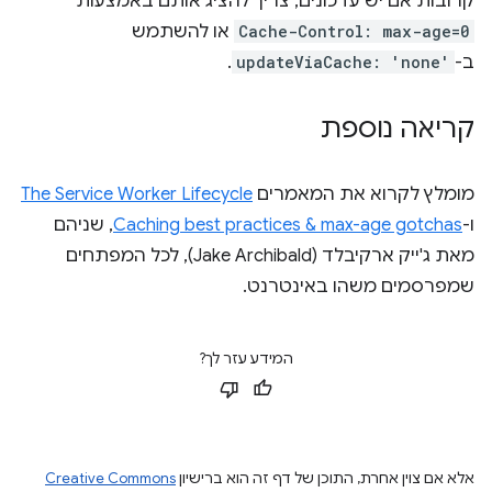
קרובות אם יש עדכונים, צריך להציג אותם באמצעות
Cache-Control: max-age=0
או להשתמש
ב-
updateViaCache: 'none'
.
קריאה נוספת
מומלץ לקרוא את המאמרים
The Service Worker Lifecycle
ו-
Caching best practices & max-age gotchas
, שניהם
מאת ג'ייק ארקיבלד (Jake Archibald), לכל המפתחים
שמפרסמים משהו באינטרנט.
המידע עזר לך?
אלא אם צוין אחרת, התוכן של דף זה הוא ברישיון
Creative Commons