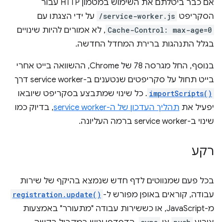
אם כבר ביטלתם את השימוש במטמון HTTP עבור
הסקריפט
/service-worker.js
על ידי הצגתו עם
Cache-Control: max-age=0
, לא אמורים להיות שינויים
בגלל התנהגות ברירת המחדל החדשה.
בנוסף, החל מגרסה 78 של Chrome, ההשוואה בייט אחרי
בייט תחול על סקריפטים שנטענים ב-service worker דרך
importScripts()
. כל שינוי שמתבצע בסקריפט שיובאו
יפעיל את
תהליך העדכון של ה-service worker
, בדיוק כמו
שינוי ב-service worker ברמה העליונה.
רקע
בכל פעם שמנווטים לדף חדש שנמצא בהיקף של שירות
עבודה, קוראים באופן מפורש ל-
registration.update()
מ-JavaScript, או כששירות עבודה "מתעורר" באמצעות