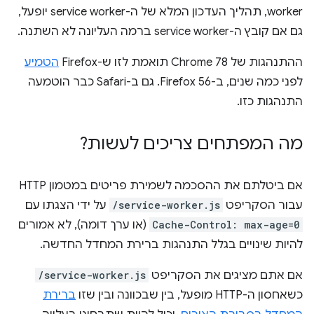
worker, תהליך העדכון המלא של ה-service worker יופעל,
גם אם קובץ ה-service worker ברמה העליונה לא השתנה.
ההתנהגות של Chrome 78 תואמת לזו ש-Firefox
הטמיע
לפני כמה שנים, ב-Firefox 56. גם ב-Safari כבר הוטמעה
התנהגות כזו.
מה המפתחים צריכים לעשות?
אם ביטלתם את ההסכמה לשמירת פריטים במטמון HTTP
עבור הסקריפט
/service-worker.js
על ידי הצגתו עם
Cache-Control: max-age=0
(או ערך דומה), לא אמורים
להיות שינויים בגלל התנהגות ברירת המחדל החדשה.
אם אתם מציגים את הסקריפט
/service-worker.js
כשאחסון ה-HTTP מופעל, בין שבכוונה ובין שזו
ברירת