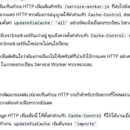
ิ่มเห็นคำขอ HTTP เพิ่มเติมสําหรับ
/service-worker.js
ที่ส่งไปยัง
งจากแคช HTTP หากต้องการอนุญาตให้ค่าส่วนหัว
Cache-Control
ส่ง
มตั้งค่า
updateViaCache: 'all'
อย่างชัดแจ้งเมื่อลงทะเบียน Se
้เบราว์เซอร์เวอร์ชันเก่าอยู่ คุณจึงควรตั้งค่าส่วนหัว
Cache-Control: 
าว์เซอร์เวอร์ชันใหม่อาจไม่สนใจก็ตาม
ื่อตัดสินใจว่าต้องการเลือกไม่ให้สคริปต์ที่นําเข้าใช้การแคช HTTP อย่าง
ในการลงทะเบียน Service Worker หากเหมาะสม
นักพัฒนาซอฟต์แวร์อาจเห็นคำขอ HTTP ขาเข้าสำหรับทรัพยากรที่โหลดผ่า
กรดังกล่าวเพื่อหาการอัปเดต
ูล HTTP เพิ่มเติมนี้ ให้ตั้งค่าส่วนหัว
Cache-Control
ที่ใช้ได้นานเม
รทำงาน
updateViaCache
เริ่มต้นของ
'imports'