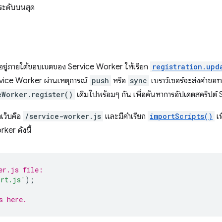
ระดับบนสุด
่ที่อยู่ภายใต้ขอบเขตของ Service Worker ให้เรียก
registration.upd
ervice Worker ผ่านเหตุการณ์
push
หรือ
sync
เบราว์เซอร์จะส่งคําขอท
eWorker.register()
เดิมไปพร้อมๆ กัน เพื่อค้นหาการอัปเดตสคริปต
เว็บคือ
/service-worker.js
และมีคำเรียก
importScripts()
เพ
ker ดังนี้
er.js file:
ort.js'
);
s here.