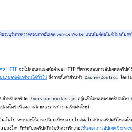
พื่อระบุว่าการตรวจสอบการอัปเดต Service Worker แบบไบต์ต่อไบต์มีผลกับสคริป
คช HTTP
จะไม่ตอบสนองต่อคำขอ HTTP ที่ตรวจสอบการอัปเดตสคริปต์ S
พัฒนาซอฟต์แวร์พบได้ทั่วไป
ซึ่งการตั้งค่าส่วนหัว
Cache-Control
โดยไม่
สําหรับสคริปต์
/service-worker.js
อยู่แล้วโดยแสดงสคริปต์ด้วย
ปลงใดๆ เนื่องจากลักษณะการทํางานเริ่มต้นใหม่
ป็นต้นไป ระบบจะใช้การเปรียบเทียบแบบไบต์ต่อไบต์กับสคริปต์ที่โหลดใ
แปลงใดๆ ที่ทำกับสคริปต์ที่นําเข้าจะทริกเกอร์
ขั้นตอนการอัปเดต Servi