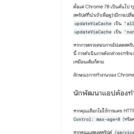
ตั้งแต่ Chrome 78 เป็นต้นไป 
สคริปต์ที่นำเข้าเพื่อดูว่ามีการ
updateViaCache
เป็น
'al
updateViaCache
เป็น
'no
หากการตรวจสอบการอัปเดตสคริปต์ท
นี้ การดำเนินการดังกล่าวจะทริ
เหมือนเดิมก็ตาม
ลักษณะการทํางานของ Chrome 78
นักพัฒนาแอปต้องทํา
หากคุณเลือกไม่ใช้การแคช HTTP 
Control: max-age=0
(หรือค
หากคุณแสดงสคริปต์
/servic