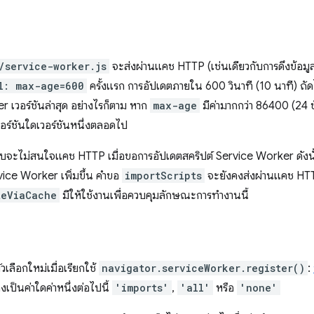
/service-worker.js
จะส่งผ่านแคช HTTP (เช่นเดียวกับการดึงข้อมู
l: max-age=600
ครั้งแรก การอัปเดตภายใน 600 วินาที (10 นาที) ถัดไ
er เวอร์ชันล่าสุด อย่างไรก็ตาม หาก
max-age
มีค่ามากกว่า 86400 (24 ชั
บเวอร์ชันใดเวอร์ชันหนึ่งตลอดไป
ะบบจะไม่สนใจแคช HTTP เมื่อขอการอัปเดตสคริปต์ Service Worker ดังนั้
vice Worker เพิ่มขึ้น คำขอ
importScripts
จะยังคงส่งผ่านแคช HTTP แ
teViaCache
มีให้ใช้งานเพื่อควบคุมลักษณะการทำงานนี้
ลือกใหม่เมื่อเรียกใช้
navigator.serviceWorker.register()
:
องเป็นค่าใดค่าหนึ่งต่อไปนี้
'imports'
,
'all'
หรือ
'none'