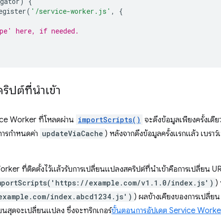
gator
)
{
egister
(
'/service-worker.js'
,
{
pe' here, if needed.
ปต์ที่นำเข้า
ice Worker ที่โหลดผ่าน
importScripts()
จะดึงข้อมูลเพียงครั้งเ
กับการกำหนดค่า
updateViaCache
) หลังจากดึงข้อมูลครั้งแรกแล้ว เบราว์เ
Worker ที่ติดตั้งไว้แล้วรับการเปลี่ยนแปลงสคริปต์ที่นําเข้าคือการเปลี่ยน
mportScripts('https://example.com/v1.1.0/index.js')
)
example.com/index.abcd1234.js')
) ผลข้างเคียงของการเปลี่ยน 
นสุดจะเปลี่ยนแปลง ซึ่งจะทริกเกอร์
ขั้นตอนการอัปเดต Service Worke