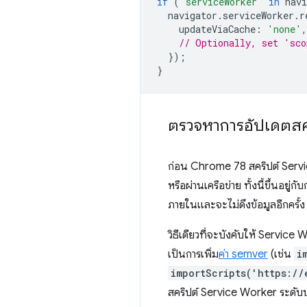
if
(
'serviceWorker'
in
navi
navigator
.
serviceWorker
.
r
updateViaCache
:
'none'
,
// Optionally, set 'sco
});
}
ตรวจหาการอัปเดตสคริ
ก่อน Chrome 78 สคริปต์ Serv
หรือผ่านเครือข่าย ทั้งนี้ขึ้นอยู่
ภายในและจะไม่ดึงข้อมูลอีกครั้ง
วิธีเดียวที่จะบังคับให้ Service 
เป็นการเพิ่ม
ค่า semver
(เช่น
i
importScripts('https://
สคริปต์ Service Worker ระดับบ