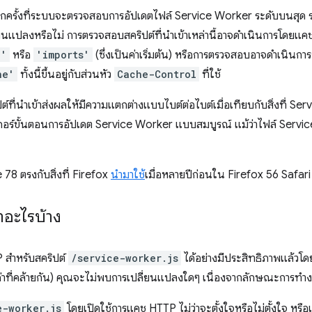
ทุกครั้งที่ระบบจะตรวจสอบการอัปเดตไฟล์ Service Worker ระดับบนสุ
เปลี่ยนแปลงหรือไม่ การตรวจสอบสคริปต์ที่นําเข้าเหล่านี้อาจดำเนินการโดยแค
l'
หรือ
'imports'
(ซึ่งเป็นค่าเริ่มต้น) หรือการตรวจสอบอาจดำเนินการ
ne'
ทั้งนี้ขึ้นอยู่กับส่วนหัว
Cache-Control
ที่ใช้
ี่นําเข้าส่งผลให้มีความแตกต่างแบบไบต์ต่อไบต์เมื่อเทียบกับสิ่งที่ Ser
กเกอร์ขั้นตอนการอัปเดต Service Worker แบบสมบูรณ์ แม้ว่าไฟล์ Serv
 ตรงกับสิ่งที่ Firefox
นํามาใช้
เมื่อหลายปีก่อนใน Firefox 56 Safari
อะไรบ้าง
สําหรับสคริปต์
/service-worker.js
ได้อย่างมีประสิทธิภาพแล้วโด
่าที่คล้ายกัน) คุณจะไม่พบการเปลี่ยนแปลงใดๆ เนื่องจากลักษณะการทํางา
e-worker.js
โดยเปิดใช้การแคช HTTP ไม่ว่าจะตั้งใจหรือไม่ตั้งใจ หรือ