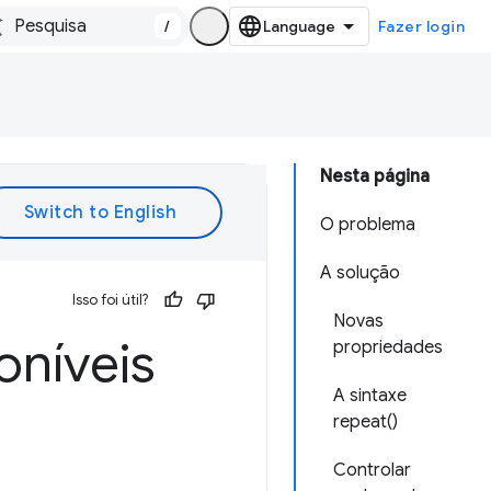
/
Fazer login
Nesta página
O problema
A solução
Isso foi útil?
Novas
oníveis
propriedades
A sintaxe
repeat()
Controlar