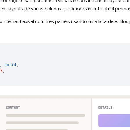
decorações são puramente visuais e não afetam os layouts at
em layouts de várias colunas, o comportamento atual perm
ontêiner flexível com três painéis usando uma lista de estilos
,
solid
;
8
;