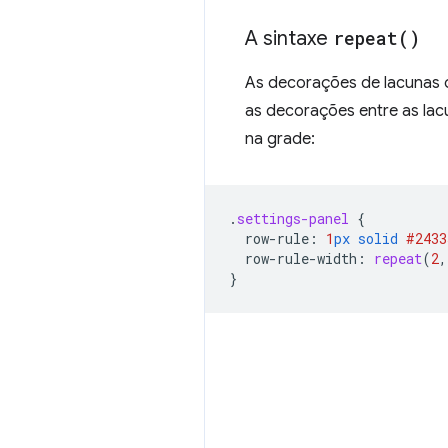
A sintaxe
repeat(
)
As decorações de lacunas 
as decorações entre as lac
na grade:
.
settings-panel
{
row-rule
:
1
px
solid
#2433
row-rule-width
:
repeat
(
2
,
}