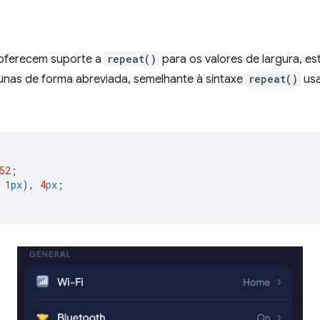
oferecem suporte a
repeat()
para os valores de largura, esti
unas de forma abreviada, semelhante à sintaxe
repeat()
usa
52
;
1
px
),
4
px
;