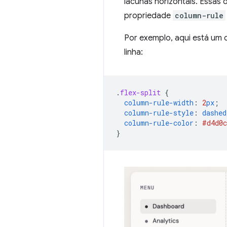
lacunas horizontais. Essas 
propriedade
column-rule
Por exemplo, aqui está um c
linha:
.
flex-split
{
column-rule-width
:
2
px
;
column-rule-style
:
dashed
column-rule-color
:
#d4d0c
}