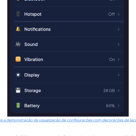
te a demonstração da visualização de configurações com decorações de lac