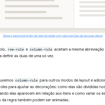
Teste a demonstração de tela dividida com decorações de lacunas demo
plo,
row-rule
e
column-rule
aceitam a mesma abreviação pa
 definir as duas de uma só vez.
rouxemos
column-rule
para outros modos de layout e adici
les para ajustar as decorações: como elas são divididas nos
ndo elas aparecem em relação aos itens e como variar os est
ões da regra também podem ser animadas.