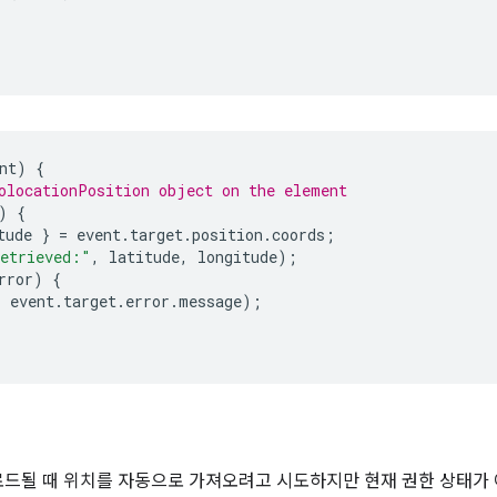
nt
)
{
olocationPosition object on the element
)
{
tude
}
=
event
.
target
.
position
.
coords
;
retrieved:"
,
latitude
,
longitude
);
rror
)
{
,
event
.
target
.
error
.
message
);
 로드될 때 위치를 자동으로 가져오려고 시도하지만 현재 권한 상태가