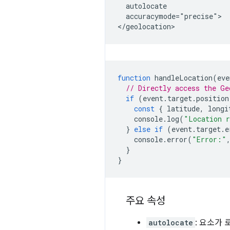
  autolocate

  accuracymode="precise">

function
handleLocation
(
eve
// Directly access the Ge
if
(
event
.
target
.
position
const
{
latitude
,
longi
console
.
log
(
"Location 
}
else
if
(
event
.
target
.
e
console
.
error
(
"Error:"
}
}
주요 속성
autolocate
: 요소가