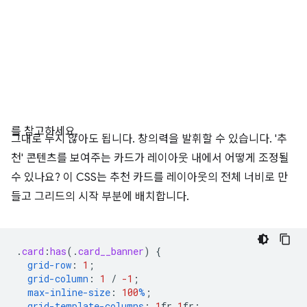
를 참고하세요.
그대로 두지 않아도 됩니다. 창의력을 발휘할 수 있습니다. '추
천' 콘텐츠를 보여주는 카드가 레이아웃 내에서 어떻게 조정될
수 있나요? 이 CSS는 추천 카드를 레이아웃의 전체 너비로 만
들고 그리드의 시작 부분에 배치합니다.
.
card
:
has
(
.
card__banner
)
{
grid-row
:
1
;
grid-column
:
1
/
-1
;
max-inline-size
:
100
%
;
grid-template-columns
:
1
fr
1
fr
;