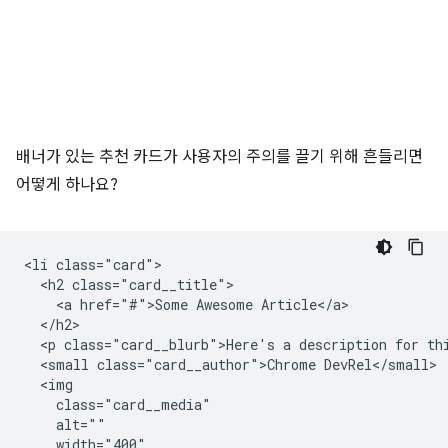
배너가 있는 추천 카드가 사용자의 주의를 끌기 위해 흔들리면
어떻게 하나요?
<li class="card">

  <h2 class="card__title">

    <a href="#">Some Awesome Article</a>

  </h2>

  <p class="card__blurb">Here's a description for thi
  <small class="card__author">Chrome DevRel</small>

  <img

    class="card__media"

    alt=""

    width="400"
