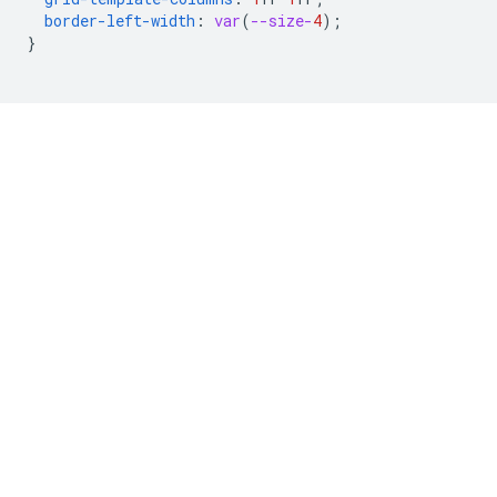
border-left-width
:
var
(
--size-
4
);
}