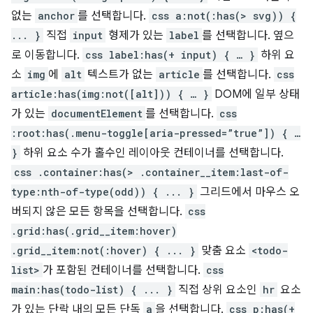
없는
anchor
를 선택합니다.
css a:not(:has(> svg)) {
... }
직접
input
형제가 있는
label
를 선택합니다. 옆으
로 이동합니다.
css label:has(+ input) { … }
하위 요
소
img
에
alt
텍스트가 없는
article
를 선택합니다.
css
article:has(img:not([alt])) { … }
DOM에 일부 상태
가 있는
documentElement
를 선택합니다.
css
:root:has(.menu-toggle[aria-pressed=”true”]) { …
}
하위 요소 수가 홀수인 레이아웃 컨테이너를 선택합니다.
css .container:has(> .container__item:last-of-
type:nth-of-type(odd)) { ... }
그리드에서 마우스 오
버되지 않은 모든 항목을 선택합니다.
css
.grid:has(.grid__item:hover)
.grid__item:not(:hover) { ... }
맞춤 요소
<todo-
list>
가 포함된 컨테이너를 선택합니다.
css
main:has(todo-list) { ... }
직접 상위 요소인
hr
요소
가 있는 단락 내의 모든 단독
a
을 선택합니다.
css p:has(+