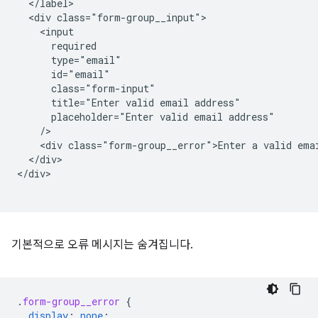
  </label>

  <div class="form-group__input">

    <input

      required

      type="email"

      id="email"

      class="form-input"

      title="Enter valid email address"

      placeholder="Enter valid email address"

    />   

    <div class="form-group__error">Enter a valid emai
  </div>

</div>

기본적으로 오류 메시지는 숨겨집니다.
.
form-group__error
{
display
:
none
;