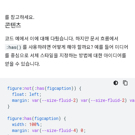
를 참고하세요.
콘텐츠
코드 예에서 이에 대해 다뤘습니다. 하지만 문서 흐름에서
:has()
를 사용하려면 어떻게 해야 할까요? 예를 들어 미디어
를 중심으로 서체 스타일을 지정하는 방법에 대한 아이디어를
얻을 수 있습니다.
figure
:
not
(
:
has
(
figcaption
))
{
float
:
left
;
margin
:
var
(
--size-fluid-
2
)
var
(
--size-fluid-
2
)
va
}
figure
:
has
(
figcaption
)
{
width
:
100
%
;
margin
:
var
(
--size-fluid-
4
)
0
;