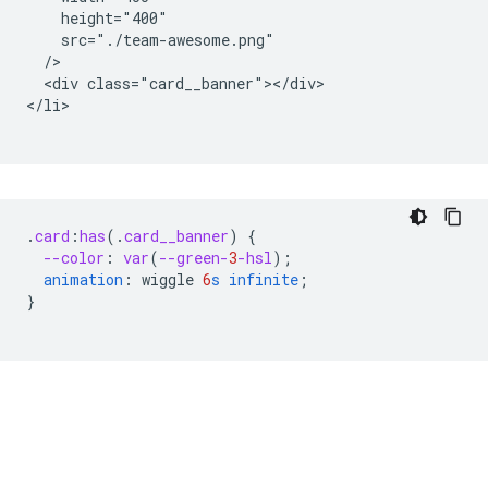
    height="400"

    src="./team-awesome.png"

  />

  <div class="card__banner"></div>

</li>

.
card
:
has
(
.
card__banner
)
{
--color
:
var
(
--green-
3
-hsl
);
animation
:
wiggle
6
s
infinite
;
}