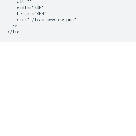
    alt=""

    width="400"

    height="400"

    src="./team-awesome.png"

  />
