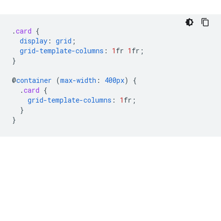
.
card
{
display
:
grid
;
grid-template-columns
:
1
fr
1
fr
;
}
@
container
(
max-width
:
400px
)
{
.
card
{
grid-template-columns
:
1
fr
;
}
}