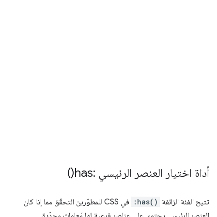
أداة اختيار العنصر الرئيسي :
has(
)
تتيح الفئة الزائفة
:has()
في CSS للمطوّرين التحقّق مما إذا كان
العنصر الرئيسي يحتوي على عناصر فرعية لها مَعلمات محدّدة.