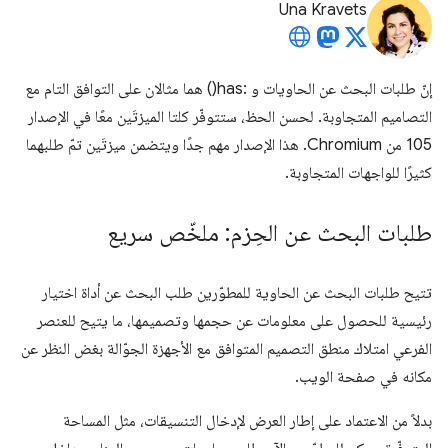
Una Kravets
إنّ طلبات البحث عن الحاويات و :has() هما مثالان على التوافق التام مع
التصاميم المتجاوبة. لحسن الحظ، ستتوفّر كلتا الميزتَين معًا في الإصدار
105 من Chromium. هذا الإصدار مهم جدًا ويتضمن ميزتَين تمّ طلبهما
كثيرًا للواجهات المتجاوبة.
طلبات البحث عن الحِزم: ملخّص سريع
تتيح طلبات البحث عن الحاوية للمطوّرين طلب البحث عن أداة اختيار
رئيسية للحصول على معلومات عن حجمها وتصميمها، ما يتيح للعنصر
الفرعي امتلاك منطق التصميم المتوافق مع الأجهزة الجوّالة بغض النظر عن
مكانه في صفحة الويب.
بدلاً من الاعتماد على إطار العرض لإدخال التنسيقات، مثل المساحة