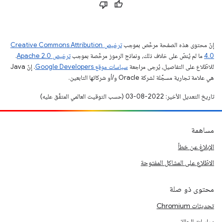
إنّ محتوى هذه الصفحة مرخّص بموجب
ترخيص Creative Commons Attribution
4.0‏
ما لم يُنصّ على خلاف ذلك، ونماذج الرموز مرخّصة بموجب
ترخيص Apache 2.0‏
.
للاطّلاع على التفاصيل، يُرجى مراجعة
سياسات موقع Google Developers‏
. إنّ Java
هي علامة تجارية مسجَّلة لشركة Oracle و/أو شركائها التابعين.
تاريخ التعديل الأخير: 2022-08-03 (حسب التوقيت العالمي المتفَّق عليه)
مساهمة
الإبلاغ عن خطأ
الاطّلاع على المشاكل المفتوحة
محتوى ذو صلة
تحديثات Chromium
دراسات الحالة