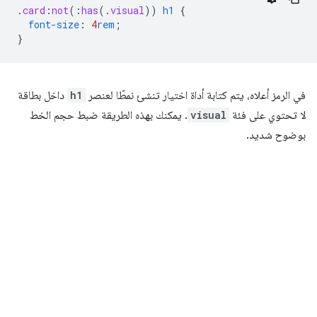
.
card
:
not
(
:
has
(
.
visual
))
h1
{
font-size
:
4
rem
;
}
في الرمز أعلاه، يتم كتابة أداة اختيار تنشئ نمطًا لعنصر
h1
داخل بطاقة
لا تحتوي على فئة
visual
. يمكنك بهذه الطريقة ضبط حجم الخط
بوضوح شديد.