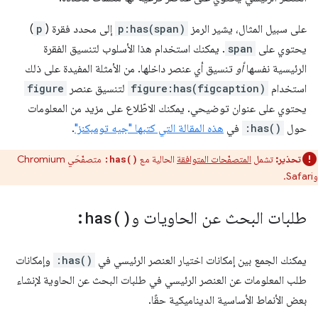
على سبيل المثال، يشير الرمز
p:has(span)
إلى محدد فقرة (
p
)
يحتوي على
span
. يمكنك استخدام هذا الأسلوب لتنسيق الفقرة
الرئيسية نفسها
أو
تنسيق أي عنصر داخلها. من الأمثلة المفيدة على ذلك
استخدام
figure:has(figcaption)
لتنسيق عنصر
figure
يحتوي على عنوان توضيحي. يمكنك الاطّلاع على مزيد من المعلومات
حول
:has()
في
هذه المقالة التي كتبها "جيه تومبكنز"
.
تحذير:
تشمل
المتصفّحات المتوافقة
الحالية مع
متصفّحَي Chromium
:has()
وSafari.
طلبات البحث عن الحاويات و
)
has(
:
يمكنك الجمع بين إمكانات اختيار العنصر الرئيسي في
:has()
وإمكانات
طلب المعلومات عن العنصر الرئيسي في طلبات البحث عن الحاوية لإنشاء
بعض الأنماط الأساسية الديناميكية حقًا.