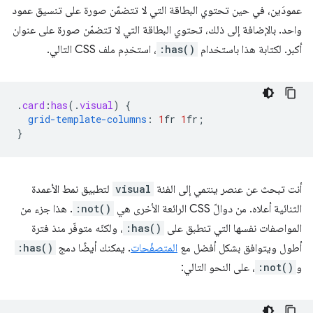
عمودَين، في حين تحتوي البطاقة التي لا تتضمّن صورة على تنسيق عمود
واحد. بالإضافة إلى ذلك، تحتوي البطاقة التي لا تتضمّن صورة على عنوان
أكبر. لكتابة هذا باستخدام
:has()
، استخدِم ملف CSS التالي.
.
card
:
has
(
.
visual
)
{
grid-template-columns
:
1
fr
1
fr
;
}
أنت تبحث عن عنصر ينتمي إلى الفئة
visual
لتطبيق نمط الأعمدة
الثنائية أعلاه. من دوالّ CSS الرائعة الأخرى هي
:not()
. هذا جزء من
المواصفات نفسها التي تنطبق على
:has()
، ولكنّه متوفّر منذ فترة
أطول ويتوافق بشكل أفضل مع
المتصفّحات
. يمكنك أيضًا دمج
:has()
و
:not()
، على النحو التالي: