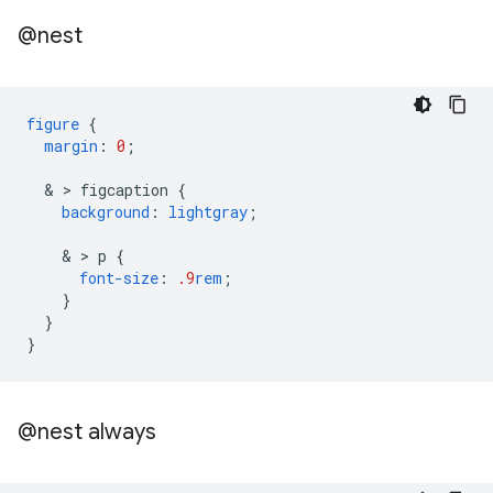
@nest
figure
{
margin
:
0
;
  & > 
figcaption
{
background
:
lightgray
;
    & > 
p
{
font-size
:
.9
rem
;
}
}
}
@nest always