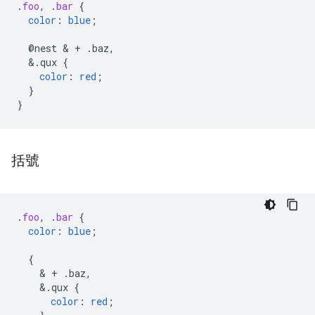
.
foo
,
.
bar
{
color
:
blue
;
@nest
 & 
+
.baz,
&
.qux
{
color
:
red
;
}
}
括號
.
foo
,
.
bar
{
color
:
blue
;
{
    & 
+
.baz,
&
.qux
{
color
:
red
;