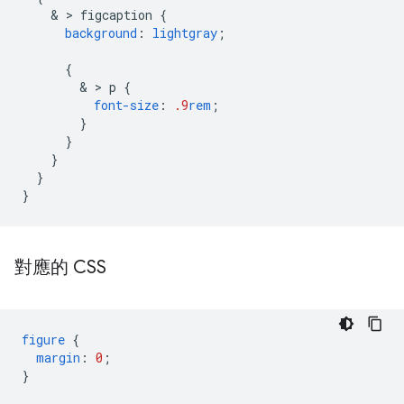
    & > 
figcaption
{
background
:
lightgray
;
{
        & > 
p
{
font-size
:
.9
rem
;
}
}
}
}
}
對應的 CSS
figure
{
margin
:
0
;
}