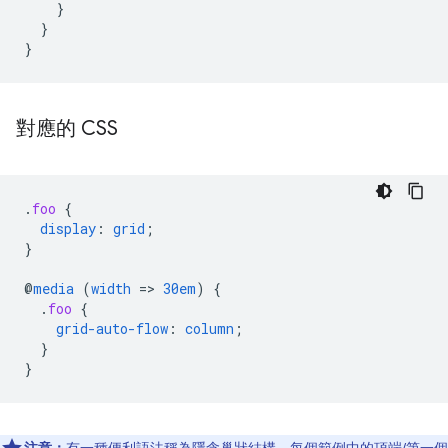
}
}
}
對應的 CSS
.
foo
{
display
:
grid
;
}
@
media
(
width
=
>
30em
)
{
.
foo
{
grid-auto-flow
:
column
;
}
}