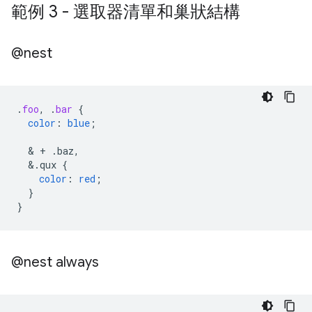
範例 3 - 選取器清單和巢狀結構
@nest
.
foo
,
.
bar
{
color
:
blue
;
  & 
+
.baz,
&
.qux
{
color
:
red
;
}
}
@nest always