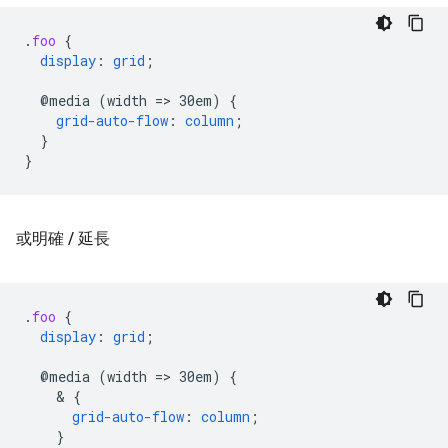
.
foo
{
display
:
grid
;
@media
(width
=
>
30em)
{
grid-auto-flow
:
column
;
}
}
或明確
/
延長
.
foo
{
display
:
grid
;
@media
(width
=
>
30em)
{
    & 
{
grid-auto-flow
:
column
;
}