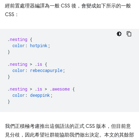
經前置處理器編譯為一般 CSS 後，會變成如下所示的一般
CSS：
.
nesting
{
color
:
hotpink
;
}
.
nesting
 > 
.
is
{
color
:
rebeccapurple
;
}
.
nesting
 > 
.
is
 > 
.
awesome
{
color
:
deeppink
;
}
我們正積極考慮推出這個語法的正式 CSS 版本，但目前意
見分歧，因此希望社群能協助我們做出決定。本文的其餘部