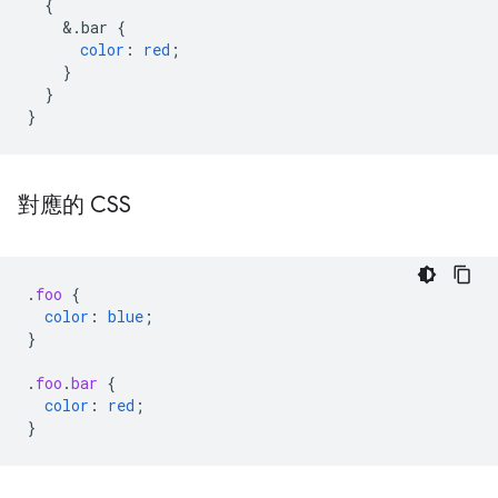
{
&
.bar
{
color
:
red
;
}
}
}
對應的 CSS
.
foo
{
color
:
blue
;
}
.
foo
.
bar
{
color
:
red
;
}