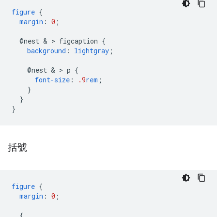
figure
{
margin
:
0
;
@nest
 & > 
figcaption
{
background
:
lightgray
;
@nest
 & > 
p
{
font-size
:
.9
rem
;
}
}
}
括號
figure
{
margin
:
0
;
{