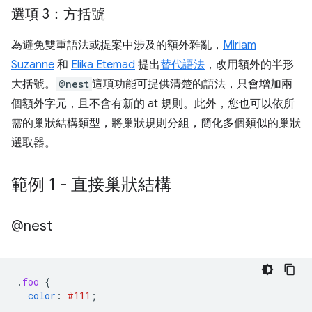
選項 3：方括號
為避免雙重語法或提案中涉及的額外雜亂，
Miriam
Suzanne
和
Elika Etemad
提出
替代語法
，改用額外的半形
大括號。
@nest
這項功能可提供清楚的語法，只會增加兩
個額外字元，且不會有新的 at 規則。此外，您也可以依所
需的巢狀結構類型，將巢狀規則分組，簡化多個類似的巢狀
選取器。
範例 1 - 直接巢狀結構
@nest
.
foo
{
color
:
#111
;