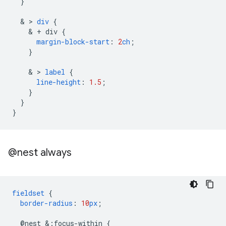
}
  & > 
div
{
    & 
+
div
{
margin-block-start
:
2
ch
;
}
    & > 
label
{
line-height
:
1.5
;
}
}
}
@nest always
fieldset
{
border-radius
:
10
px
;
@
nest
&
:
focus-within
{