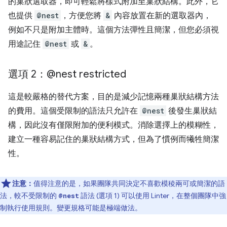
的巢狀選取器，即可輕鬆將樣式附加至巢狀結構。此外，它
也提供
@nest
，方便您將
&
內容放置在新的選取器內，
例如不只是附加主體時。這個方法彈性且簡潔，但您必須視
用途記住
@nest
或
&
。
選項 2：@nest restricted
這是較嚴格的替代方案，目的是減少記憶兩種巢狀結構方法
的費用。這個受限制的語法只允許在
@nest
後發生巢狀結
構，因此沒有僅限附加的便利模式。消除選擇上的模糊性，
建立一種容易記住的巢狀結構方式，但為了慣例而犧牲簡潔
性。
注意：
值得注意的是，如果團隊共同決定不喜歡模稜兩可或簡潔的語
法，較不受限制的
語法 (選項 1) 可以使用 Linter，在整個團隊中強
@nest
制執行使用規則。變更規格可能是極端做法。