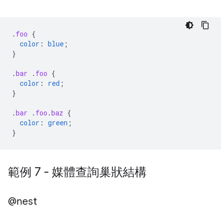
.
foo
{
color
:
blue
;
}
.
bar
.
foo
{
color
:
red
;
}
.
bar
.
foo
.
baz
{
color
:
green
;
}
範例 7 - 媒體查詢巢狀結構
@nest