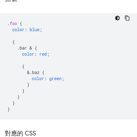
.
foo
{
color
:
blue
;
{
.bar
 & 
{
color
:
red
;
{
&
.baz
{
color
:
green
;
}
}
}
}
}
對應的 CSS