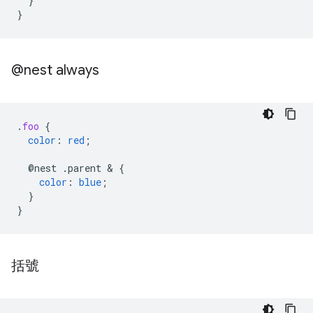
}
}
@nest always
.
foo
{
color
:
red
;
@nest
.parent
 & 
{
color
:
blue
;
}
}
括號