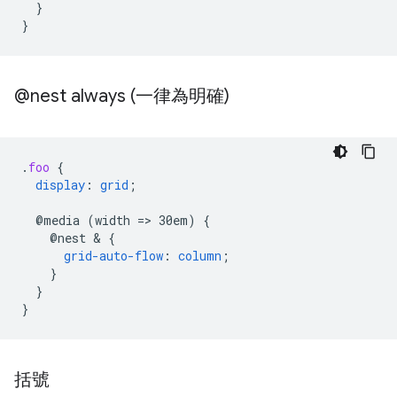
}
}
@nest always (一律為明確)
.
foo
{
display
:
grid
;
@media
(width
=
>
30em)
{
@nest
 & 
{
grid-auto-flow
:
column
;
}
}
}
括號