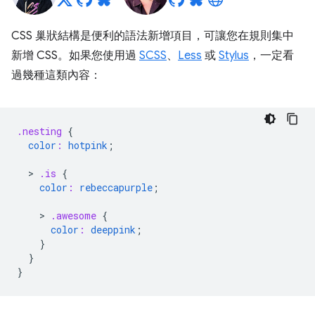
CSS 巢狀結構是便利的語法新增項目，可讓您在規則集中
新增 CSS。如果您使用過
SCSS
、
Less
或
Stylus
，一定看
過幾種這類內容：
.nesting
{
color
:
hotpink
;
  > 
.is
{
color
:
rebeccapurple
;
    > 
.awesome
{
color
:
deeppink
;
}
}
}