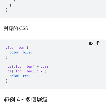
}
}
}
對應的 CSS
.
foo
,
.
bar
{
color
:
blue
;
}
:
is
(
.
foo
,
.
bar
)
+
.
baz
,
:
is
(
.
foo
,
.
bar
)
.
qux
{
color
:
red
;
}
範例 4 - 多個層級