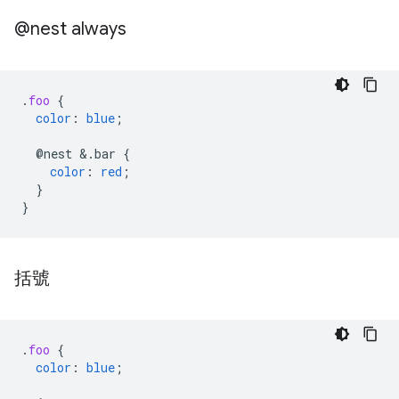
@nest always
.
foo
{
color
:
blue
;
@nest
&
.bar
{
color
:
red
;
}
}
括號
.
foo
{
color
:
blue
;