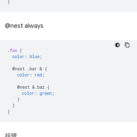
}
@nest always
.
foo
{
color
:
blue
;
@nest
.bar
 & 
{
color
:
red
;
@nest
&
.baz
{
color
:
green
;
}
}
}
括號