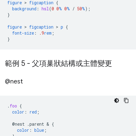
figure
 > 
figcaption
{
background
:
hsl
(
0
0
%
0
%
/
50
%
);
}
figure
 > 
figcaption
 > 
p
{
font-size
:
.9
rem
;
}
範例 5 - 父項巢狀結構或主體變更
@nest
.
foo
{
color
:
red
;
@nest
.parent
 & 
{
color
:
blue
;