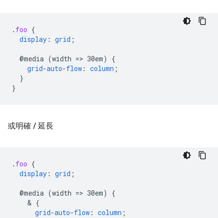
.
foo
{
display
:
grid
;
@media
(width
=
>
30em)
{
grid-auto-flow
:
column
;
}
}
或明確
/
延長
.
foo
{
display
:
grid
;
@media
(width
=
>
30em)
{
    & 
{
grid-auto-flow
:
column
;