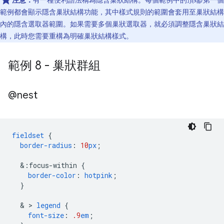
注意：
有一種便利語法稱為隱含巢狀結構。每個範例中的頂端/第一個
範例都會顯示隱含巢狀結構功能，其中樣式規則的範圍會套用至巢狀結構
內的隱含選取器範圍。如果需要多個巢狀選取器，就必須調整隱含巢狀結
構，此時您需要重構為明確巢狀結構樣式。
範例 8 - 巢狀群組
@nest
fieldset
{
border-radius
:
10
px
;
&
:focus-within
{
border-color
:
hotpink
;
}
  & > 
legend
{
font-size
:
.9
em
;