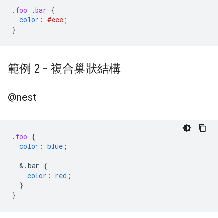
.
foo
.
bar
{
color
:
#eee
;
}
範例 2 - 複合巢狀結構
@nest
.
foo
{
color
:
blue
;
&
.bar
{
color
:
red
;
}
}