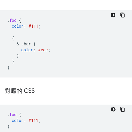
.
foo
{
color
:
#111
;
{
    & 
.bar
{
color
:
#eee
;
}
}
}
對應的 CSS
.
foo
{
color
:
#111
;
}