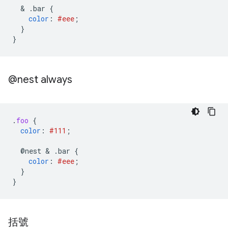
  & 
.bar
{
color
:
#eee
;
}
}
@nest always
.
foo
{
color
:
#111
;
@nest
 & 
.bar
{
color
:
#eee
;
}
}
括號