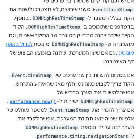
אם יש לכם קוד קיים שמשויך בין ערכים של
Event.timeStamp
משני אירועים, לא תצטרכו לשנות את
הקוד בגלל המעבר ל-
DOMHighResTimeStamp
. בנוסף,
בדפדפנים שתומכים ב-
DOMHighResTimeStamp
, הקוד
הקיים שלכם ייהנה מהדיוק המוגבר של המיקרו-שניות, וגם
מהעובדה ש-
DOMHighResTimeStamp
מובטח
לגדול באופן
מונוטוני
, גם אם שעון המערכת ישתנה באמצע הביצוע של
דף האינטרנט.
אם במקום להשוות בין שני ערכים של
Event.timeStamp
,
הקוד צריך לקבוע כמה זמן חלף מאז שהאירוע התרחש,
אפשר להשוות את הערך החדש של
DOMHighResTimeStamp
ישירות ל-
performance.now()
.
אם צריך להמיר את
Event.timeStamp
למספר מוחלט של
אלפיות שנייה מאז תחילת המערכת, אפשר לקבל את
הערך הזה על ידי הוספת
DOMHighResTimeStamp
ל-
performance.timing.navigationStart
.