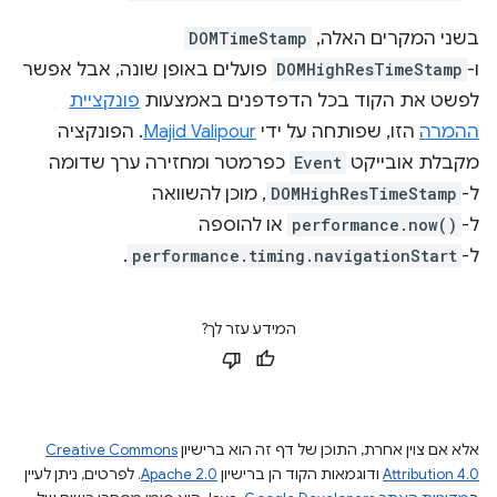
בשני המקרים האלה,
DOMTimeStamp
ו-
DOMHighResTimeStamp
פועלים באופן שונה, אבל אפשר
לפשט את הקוד בכל הדפדפנים באמצעות
פונקציית
ההמרה
הזו, שפותחה על ידי
Majid Valipour
. הפונקציה
מקבלת אובייקט
Event
כפרמטר ומחזירה ערך שדומה
ל-
DOMHighResTimeStamp
, מוכן להשוואה
ל-
performance.now()
או להוספה
ל-
performance.timing.navigationStart
.
המידע עזר לך?
אלא אם צוין אחרת, התוכן של דף זה הוא ברישיון
Creative Commons
Attribution 4.0
ודוגמאות הקוד הן ברישיון
Apache 2.0
. לפרטים, ניתן לעיין