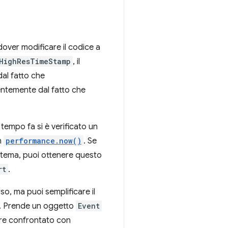
dover modificare il codice a
HighResTimeStamp
, il
dal fatto che
entemente dal fatto che
tempo fa si è verificato un
n
performance.now()
. Se
istema, puoi ottenere questo
rt
.
o, ma puoi semplificare il
. Prende un oggetto
Event
ere confrontato con