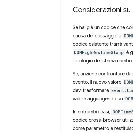
Considerazioni su
Se hai già un codice che con
causa del passaggio a
DOM
codice esistente trarrà van
DOMHighResTimeStamp
è g
l'orologio di sistema cambi
Se, anziché confrontare due
evento, il nuovo valore
DOM
devi trasformare
Event.ti
valore aggiungendo un
DO
In entrambi i casi,
DOMTime
codice cross-browser utili
come parametro e restituisc