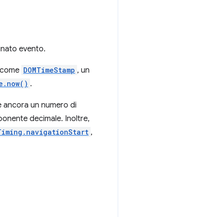
minato evento.
o come
DOMTimeStamp
, un
e.now()
.
è ancora un numero di
ponente decimale. Inoltre,
Timing.navigationStart
,