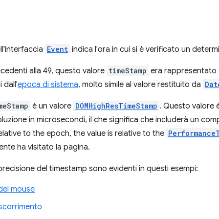
l'interfaccia
Event
indica l'ora in cui si è verificato un deter
ecedenti alla 49, questo valore
timeStamp
era rappresentat
 dall'
epoca di sistema
, molto simile al valore restituito da
Dat
meStamp
è un valore
DOMHighResTimeStamp
. Questo valore 
oluzione in microsecondi, il che significa che includerà un com
lative to the epoch, the value is relative to the
Performance
ente ha visitato la pagina.
precisione del timestamp sono evidenti in questi esempi:
 del mouse
o scorrimento