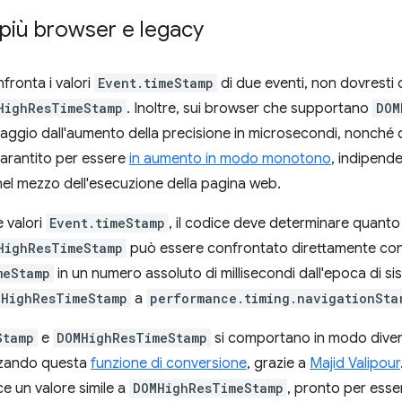
 più browser e legacy
fronta i valori
Event.timeStamp
di due eventi, non dovresti 
HighResTimeStamp
. Inoltre, sui browser che supportano
DOM
taggio dall'aumento della precisione in microsecondi, nonché 
arantito per essere
in aumento in modo monotono
, indipend
 nel mezzo dell'esecuzione della pagina web.
 valori
Event.timeStamp
, il codice deve determinare quanto 
HighResTimeStamp
può essere confrontato direttamente co
meStamp
in un numero assoluto di millisecondi dall'epoca di s
MHighResTimeStamp
a
performance.timing.navigationSta
Stamp
e
DOMHighResTimeStamp
si comportano in modo divers
zzando questa
funzione di conversione
, grazie a
Majid Valipour
e un valore simile a
DOMHighResTimeStamp
, pronto per ess