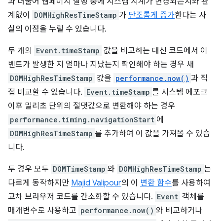
과 더불어 웹페이지 실행 중에 시스템 시계가 변경되는지와 관
계없이
DOMHighResTimeStamp
가
단조롭게 증가
한다는 사
실의 이점을 누릴 수 있습니다.
두 개의
Event.timeStamp
값을 비교하는 대신 코드에서 이
벤트가 발생한 지 얼마나 지났는지 확인해야 하는 경우 새
DOMHighResTimeStamp
값을
performance.now()
과 직
접 비교할 수 있습니다.
Event.timeStamp
를 시스템 에포크
이후 밀리초 단위의 절댓값으로 변환해야 하는 경우
performance.timing.navigationStart
에
DOMHighResTimeStamp
를 추가하여 이 값을 가져올 수 있습
니다.
두 경우 모두
DOMTimeStamp
와
DOMHighResTimeStamp
는
다르게 동작하지만
Majid Valipour
의 이
변환 함수
를 사용하여
교차 브라우저 코드를 간소화할 수 있습니다.
Event
객체를
매개변수로 사용하고
performance.now()
와 비교하거나