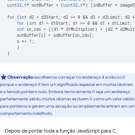
uint32_t
*
outBuffer
=
(
uint32_t
*
)
(
inBuffer
+
imageS
for
(
int
d2
=
d2Start
;
d2
>
=
0
 && 
d2
 < 
d2Limit
;
d2
+
for
(
int
d1
=
d1Start
;
d1
>
=
0
 && 
d1
 < 
d1Limit
;
int
in_idx
=
((
d1
*
d1Multiplier
)
+
(
d2
*
d2Mult
outBuffer
[
i
]
=
inBuffer
[
in_idx
];
i
+=
1
;
}
}
Observação
:escolhemos começar no endereço 4 e não no 0
porque o endereço 0 tem um significado especial em muitos idiomas:
é o temido ponteiro nulo. Embora tecnicamente 0 seja um endereço
perfeitamente válido, muitos idiomas excluem 0 como um valor válido
para ponteiros e geram uma exceção ou simplesmente entram em um
comportamento indefinido.
Depois de portar toda a função JavaScript para C,