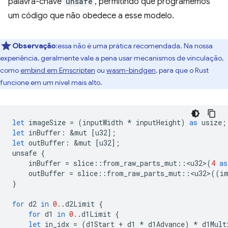
palavra-chave
unsafe
, permitindo que programemos
um código que não obedece a esse modelo.
Observação
:essa não é uma prática recomendada. Na nossa
experiência, geralmente vale a pena usar mecanismos de vinculação,
como
embind em Emscripten
ou
wasm-bindgen
, para que o Rust
funcione em um nível mais alto.
let
imageSize
=
(
inputWidth
*
inputHeight
)
as
usize
;
let
inBuffer
:
&
mut
[
u32
];
let
outBuffer
:
&
mut
[
u32
];
unsafe
{
inBuffer
=
slice
::
from_raw_parts_mut
::
<
u32
>
(
4
as
outBuffer
=
slice
::
from_raw_parts_mut
::
<
u32
>
((
i
}
for
d2
in
0.
.
d2Limit
{
for
d1
in
0.
.
d1Limit
{
let
in_idx
=
(
d1Start
+
d1
*
d1Advance
)
*
d1Mult