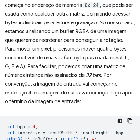
começa no endereço de memória
0x124
, que pode ser
usada como qualquer outra matriz, permitindo acessar
bytes individuais para leitura e gravação. No nosso caso,
estamos analisando um buffer RGBA de uma imagem
que queremos reordenar para conseguir a rotação.
Para mover um pixel, precisamos mover quatro bytes
consecutivos de uma vez (um byte para cada canal: R,
G, B e A). Para facilitar, podemos criar uma matriz de
números inteiros não assinados de
32 bits
. Por
convenção, a imagem de entrada vai começar no
endereço 4, e a imagem de saída vai começar logo após
o término da imagem de entrada:
int
bpp
=
4
;
int
imageSize
=
inputWidth
*
inputHeight
*
bpp
;
uint32_t
*
inBuffer
=
(
uint32_t
*
)
4
;