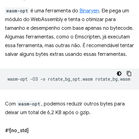
wasm-opt
é uma ferramenta do
Binaryen
. Ele pega um
módulo do WebAssembly e tenta o otimizar para
tamanho e desempenho com base apenas no bytecode.
Algumas ferramentas, como o Emscripten, já executam
essa ferramenta, mas outras não. É recomendável tentar
salvar alguns bytes extras usando essas ferramentas.
wasm-opt
-O3
-o
rotate_bg_opt.wasm
Com
wasm-opt
, podemos reduzir outros bytes para
deixar um total de 6,2 KB após o gzip.
#![no
_
std]