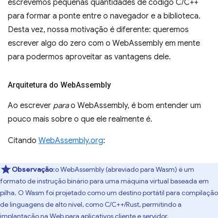
escrevemos pequenas quantidades de código C/C++
para formar a ponte entre o navegador e a biblioteca.
Desta vez, nossa motivação é diferente: queremos
escrever algo do zero com o WebAssembly em mente
para podermos aproveitar as vantagens dele.
Arquitetura do Web
Assembly
Ao escrever
para
o WebAssembly, é bom entender um
pouco mais sobre o que ele realmente é.
Citando
WebAssembly.org
:
Observação
:o WebAssembly (abreviado para Wasm) é um
formato de instrução binário para uma máquina virtual baseada em
pilha. O Wasm foi projetado como um destino portátil para compilação
de linguagens de alto nível, como C/C++/Rust, permitindo a
implantação na Web para aplicativos cliente e servidor.