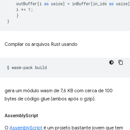
outBuffer
[
i
as
usize
]
=
inBuffer
[
in_idx
as
usize
i
+=
1
;
}
}
Compilar os arquivos Rust usando
$
wasm-pack
gera um módulo wasm de 7,6 KB com cerca de 100
bytes de código glue (ambos após o gzip).
Assembly
Script
O
AssemblyScript
é um projeto bastante jovem que tem