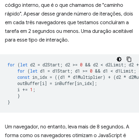
código interno, que é o que chamamos de "caminho
rápido". Apesar desse grande número de iterações, dois
em cada três navegadores que testamos concluíram a
tarefa em 2 segundos ou menos. Uma duração aceitável
para esse tipo de interação.
for
(
let
d2
=
d2Start
;
d2
>
=
0
 && 
d2
 < 
d2Limit
;
d2
+
for
(
let
d1
=
d1Start
;
d1
>
=
0
 && 
d1
 < 
d1Limit
;
const
in_idx
=
((
d1
*
d1Multiplier
)
+
(
d2
*
d2Mu
outBuffer
[
i
]
=
inBuffer
[
in_idx
];
i
+=
1
;
}
}
Um navegador, no entanto, leva mais de 8 segundos. A
forma como os navegadores otimizam o JavaScript é