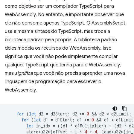
como objetivo ser um compilador TypeScript para
WebAssembly. No entanto, é importante observar que
ele não consome apenas TypeScript. O AssemblyScript
usa a mesma sintaxe do TypeScript, mas troca a
biblioteca padrão pela própria. A biblioteca padrão
deles modela os recursos do WebAssembly. Isso
significa que você não pode simplesmente compilar
qualquer TypeScript que tenha para o WebAssembly,
mas
significa
que você não precisa aprender uma nova
linguagem de programação para escrever o
WebAssembly.
for
(
let
d2
=
d2Start
;
d2
>
=
0
 && 
d2
 < 
d2Limit
;
for
(
let
d1
=
d1Start
;
d1
>
=
0
 && 
d1
 < 
d1Limit
let
in_idx
=
((
d1
*
d1Multiplier
)
+
(
d2
*
d2
store<u32>
(
offset
+
i
*
4
+
4
,
load<u32>
(
in_