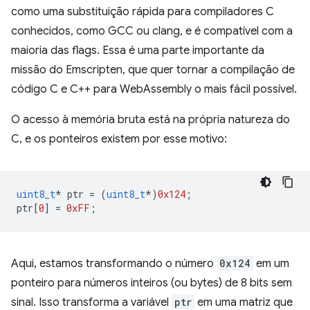
como uma substituição rápida para compiladores C
conhecidos, como GCC ou clang, e é compatível com a
maioria das flags. Essa é uma parte importante da
missão do Emscripten, que quer tornar a compilação de
código C e C++ para WebAssembly o mais fácil possível.
O acesso à memória bruta está na própria natureza do
C, e os ponteiros existem por esse motivo:
uint8_t
*
ptr
=
(
uint8_t
*
)
0x124
;
ptr
[
0
]
=
0xFF
;
Aqui, estamos transformando o número
0x124
em um
ponteiro para números inteiros (ou bytes) de 8 bits sem
sinal. Isso transforma a variável
ptr
em uma matriz que