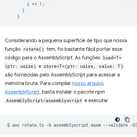
i
+=
1
;
}
}
Considerando a pequena superfície de tipo que nossa
função
rotate()
tem, foi bastante fácil portar esse
código para o AssemblyScript. As funções
load<T>
(ptr: usize)
e
store<T>(ptr: usize, value: T)
são fornecidas pelo AssemblyScript para acessar a
memória bruta. Para compilar
nosso arquivo
AssemblyScript
, basta instalar o pacote npm
AssemblyScript/assemblyscript
e executar
$
asc
rotate.ts
-b
assemblyscript.wasm
--validate