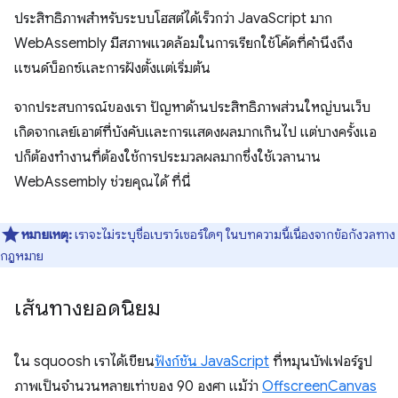
ประสิทธิภาพสำหรับระบบโฮสต์ได้เร็วกว่า JavaScript มาก
WebAssembly มีสภาพแวดล้อมในการเรียกใช้โค้ดที่คำนึงถึง
แซนด์บ็อกซ์และการฝังตั้งแต่เริ่มต้น
จากประสบการณ์ของเรา ปัญหาด้านประสิทธิภาพส่วนใหญ่บนเว็บ
เกิดจากเลย์เอาต์ที่บังคับและการแสดงผลมากเกินไป แต่บางครั้งแอ
ปก็ต้องทำงานที่ต้องใช้การประมวลผลมากซึ่งใช้เวลานาน
WebAssembly ช่วยคุณได้ ที่นี่
หมายเหตุ:
เราจะไม่ระบุชื่อเบราว์เซอร์ใดๆ ในบทความนี้เนื่องจากข้อกังวลทาง
กฎหมาย
เส้นทางยอดนิยม
ใน squoosh เราได้เขียน
ฟังก์ชัน JavaScript
ที่หมุนบัฟเฟอร์รูป
ภาพเป็นจํานวนหลายเท่าของ 90 องศา แม้ว่า
OffscreenCanvas