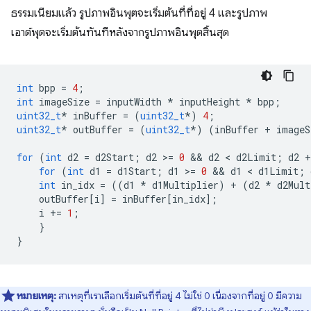
ธรรมเนียมแล้ว รูปภาพอินพุตจะเริ่มต้นที่ที่อยู่ 4 และรูปภาพ
เอาต์พุตจะเริ่มต้นทันทีหลังจากรูปภาพอินพุตสิ้นสุด
int
bpp
=
4
;
int
imageSize
=
inputWidth
*
inputHeight
*
bpp
;
uint32_t
*
inBuffer
=
(
uint32_t
*
)
4
;
uint32_t
*
outBuffer
=
(
uint32_t
*
)
(
inBuffer
+
imageS
for
(
int
d2
=
d2Start
;
d2
>
=
0
 && 
d2
 < 
d2Limit
;
d2
+
for
(
int
d1
=
d1Start
;
d1
>
=
0
 && 
d1
 < 
d1Limit
;
int
in_idx
=
((
d1
*
d1Multiplier
)
+
(
d2
*
d2Mult
outBuffer
[
i
]
=
inBuffer
[
in_idx
];
i
+=
1
;
}
}
หมายเหตุ:
สาเหตุที่เราเลือกเริ่มต้นที่ที่อยู่ 4 ไม่ใช่ 0 เนื่องจากที่อยู่ 0 มีความ