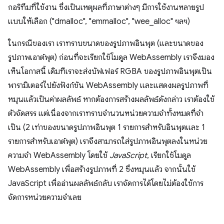
กอริทึมที่ใช้งาน ซึ่งเป็นเหตุผลที่ภาษาต่างๆ มีการใช้งานหลายรูป
แบบให้เลือก ("dmalloc", "emmalloc", "wee_alloc" ฯลฯ)
ในกรณีของเรา เราทราบขนาดของรูปภาพอินพุต (และขนาดของ
รูปภาพเอาต์พุต) ก่อนที่จะเรียกใช้โมดูล WebAssembly เราจึงมอง
เห็นโอกาสนี้ เดิมทีเราจะส่งบัฟเฟอร์ RGBA ของรูปภาพอินพุตเป็น
พารามิเตอร์ไปยังฟังก์ชัน WebAssembly และแสดงผลรูปภาพที่
หมุนแล้วเป็นค่าผลลัพธ์ หากต้องการสร้างผลลัพธ์ดังกล่าว เราต้องใช้
ตัวจัดสรร แต่เนื่องจากเราทราบจํานวนหน่วยความจําทั้งหมดที่จํา
เป็น (2 เท่าของขนาดรูปภาพอินพุต 1 รายการสําหรับอินพุตและ 1
รายการสําหรับเอาต์พุต) เราจึงสามารถใส่รูปภาพอินพุตลงในหน่วย
ความจํา WebAssembly โดยใช้
JavaScript
, เรียกใช้โมดูล
WebAssembly เพื่อสร้างรูปภาพที่ 2 ซึ่งหมุนแล้ว จากนั้นใช้
JavaScript เพื่ออ่านผลลัพธ์กลับ เราจัดการได้โดยไม่ต้องใช้การ
จัดการหน่วยความจำเลย