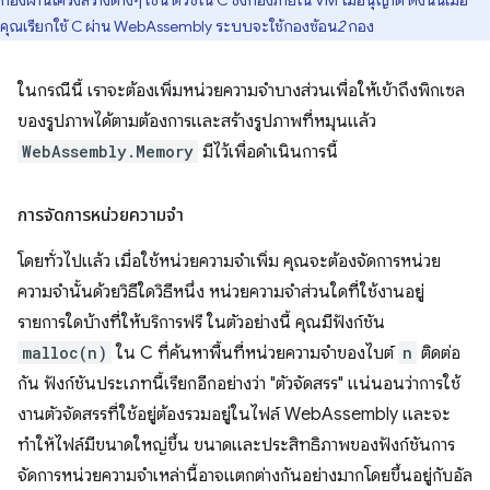
กองผ่านโครงสร้างต่างๆ เช่น ตัวชี้ใน C ซึ่งกองภายใน VM ไม่อนุญาต ดังนั้นเมื่อ
คุณเรียกใช้ C ผ่าน WebAssembly ระบบจะใช้กองซ้อน
2
กอง
ในกรณีนี้ เราจะต้องเพิ่มหน่วยความจำบางส่วนเพื่อให้เข้าถึงพิกเซล
ของรูปภาพได้ตามต้องการและสร้างรูปภาพที่หมุนแล้ว
WebAssembly.Memory
มีไว้เพื่อดำเนินการนี้
การจัดการหน่วยความจำ
โดยทั่วไปแล้ว เมื่อใช้หน่วยความจำเพิ่ม คุณจะต้องจัดการหน่วย
ความจำนั้นด้วยวิธีใดวิธีหนึ่ง หน่วยความจําส่วนใดที่ใช้งานอยู่
รายการใดบ้างที่ให้บริการฟรี ในตัวอย่างนี้ คุณมีฟังก์ชัน
malloc(n)
ใน C ที่ค้นหาพื้นที่หน่วยความจำของไบต์
n
ติดต่อ
กัน ฟังก์ชันประเภทนี้เรียกอีกอย่างว่า "ตัวจัดสรร" แน่นอนว่าการใช้
งานตัวจัดสรรที่ใช้อยู่ต้องรวมอยู่ในไฟล์ WebAssembly และจะ
ทำให้ไฟล์มีขนาดใหญ่ขึ้น ขนาดและประสิทธิภาพของฟังก์ชันการ
จัดการหน่วยความจำเหล่านี้อาจแตกต่างกันอย่างมากโดยขึ้นอยู่กับอัล