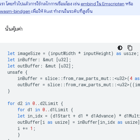
เรา โดยทั่วไปแล้วการใช้กลไกการเชื่อมโยง เช่น
embind ใน Emscripten
หรือ
wasm-bindgen
เพื่อให้ Rust ทํางานในระดับที่สูงขึ้น
นั้นคุ้มค่า
let
imageSize
=
(
inputWidth
*
inputHeight
)
as
usize
;
let
inBuffer
:
&
mut
[
u32
];
let
outBuffer
:
&
mut
[
u32
];
unsafe
{
inBuffer
=
slice
::
from_raw_parts_mut
::
<
u32
>
(
4
as
outBuffer
=
slice
::
from_raw_parts_mut
::
<
u32
>
((
i
}
for
d2
in
0.
.
d2Limit
{
for
d1
in
0.
.
d1Limit
{
let
in_idx
=
(
d1Start
+
d1
*
d1Advance
)
*
d1Mult
outBuffer
[
i
as
usize
]
=
inBuffer
[
in_idx
as
usize
i
+=
1
;
}