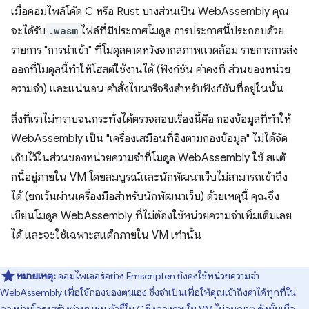
เมื่อคอมไพล์โค้ด C หรือ Rust บางส่วนเป็น WebAssembly คุณ
จะได้รับ
.wasm
ไฟล์ที่มีประกาศโมดูล การประกาศนี้ประกอบด้วย
รายการ "การนําเข้า" ที่โมดูลคาดหวังจากสภาพแวดล้อม รายการการส่ง
ออกที่โมดูลนี้ทําให้โฮสต์ใช้งานได้ (ฟังก์ชัน ค่าคงที่ ส่วนของหน่วย
ความจํา) และแน่นอน คำสั่งไบนารีจริงสําหรับฟังก์ชันที่อยู่ในนั้น
สิ่งที่เราไม่ทราบจนกระทั่งได้ตรวจสอบเรื่องนี้คือ กองข้อมูลที่ทําให้
WebAssembly เป็น "เครื่องเสมือนที่อิงตามกองข้อมูล" ไม่ได้จัด
เก็บไว้ในส่วนของหน่วยความจําที่โมดูล WebAssembly ใช้ สแต็
กนี้อยู่ภายใน VM โดยสมบูรณ์และนักพัฒนาเว็บไม่สามารถเข้าถึง
ได้ (ยกเว้นผ่านเครื่องมือสำหรับนักพัฒนาเว็บ) ด้วยเหตุนี้ คุณจึง
เขียนโมดูล WebAssembly ที่ไม่ต้องใช้หน่วยความจำเพิ่มเติมเลย
ได้ และจะใช้เฉพาะสแต็กภายใน VM เท่านั้น
หมายเหตุ:
คอมไพเลอร์อย่าง Emscripten ยังคงใช้หน่วยความจำ
WebAssembly เพื่อใช้กองของตนเอง ซึ่งจําเป็นเพื่อให้คุณเข้าถึงค่าได้ทุกที่ใน