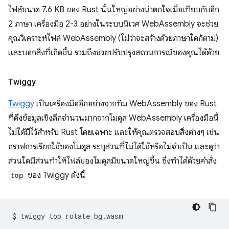
ไฟล์ขนาด 7.6 KB ของ Rust นั้นใหญ่อย่างน่าตกใจเมื่อเทียบกับอีก
2 ภาษา เครื่องมือ 2-3 อย่างในระบบนิเวศ WebAssembly จะช่วย
คุณวิเคราะห์ไฟล์ WebAssembly (ไม่ว่าจะสร้างด้วยภาษาใดก็ตาม)
และบอกสิ่งที่เกิดขึ้น รวมถึงช่วยปรับปรุงสถานการณ์ของคุณได้ด้วย
Twiggy
Twiggy
เป็นเครื่องมืออีกอย่างจากทีม WebAssembly ของ Rust
ที่ดึงข้อมูลเชิงลึกจำนวนมากจากโมดูล WebAssembly เครื่องมือนี้
ไม่ได้มีไว้สำหรับ Rust โดยเฉพาะ และให้คุณตรวจสอบสิ่งต่างๆ เช่น
กราฟการเรียกใช้ของโมดูล ระบุส่วนที่ไม่ได้ใช้หรือไม่จำเป็น และดูว่า
ส่วนใดมีส่วนทำให้ไฟล์ของโมดูลมีขนาดใหญ่ขึ้น ซึ่งทำได้ด้วยคําสั่ง
top
ของ Twiggy ดังนี้
$
twiggy
top