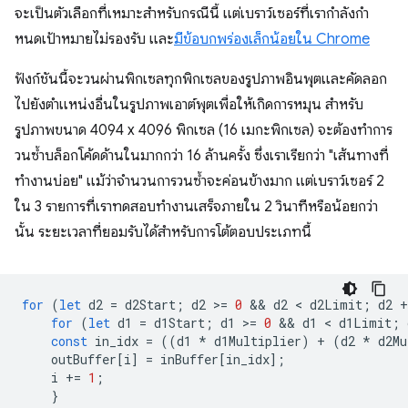
จะเป็นตัวเลือกที่เหมาะสําหรับกรณีนี้ แต่เบราว์เซอร์ที่เรากําลังกํา
หนดเป้าหมายไม่รองรับ และ
มีข้อบกพร่องเล็กน้อยใน Chrome
ฟังก์ชันนี้จะวนผ่านพิกเซลทุกพิกเซลของรูปภาพอินพุตและคัดลอก
ไปยังตําแหน่งอื่นในรูปภาพเอาต์พุตเพื่อให้เกิดการหมุน สำหรับ
รูปภาพขนาด 4094 x 4096 พิกเซล (16 เมกะพิกเซล) จะต้องทำการ
วนซ้ำบล็อกโค้ดด้านในมากกว่า 16 ล้านครั้ง ซึ่งเราเรียกว่า "เส้นทางที่
ทำงานบ่อย" แม้ว่าจำนวนการวนซ้ำจะค่อนข้างมาก แต่เบราว์เซอร์ 2
ใน 3 รายการที่เราทดสอบทำงานเสร็จภายใน 2 วินาทีหรือน้อยกว่า
นั้น ระยะเวลาที่ยอมรับได้สำหรับการโต้ตอบประเภทนี้
for
(
let
d2
=
d2Start
;
d2
>
=
0
 && 
d2
 < 
d2Limit
;
d2
+
for
(
let
d1
=
d1Start
;
d1
>
=
0
 && 
d1
 < 
d1Limit
;
const
in_idx
=
((
d1
*
d1Multiplier
)
+
(
d2
*
d2Mu
outBuffer
[
i
]
=
inBuffer
[
in_idx
];
i
+=
1
;
}