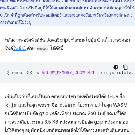
หมายพิเศษในหลายภาษา นั่นคือเป็น Null Pointer ที่ไม่น่าพึงประสงค์ แม้ว่าในทาง
เทคนิคแล้ว 0 จะเป็นที่อยู่ที่ใช้ได้อย่างแน่นอน แต่ภาษาจำนวนมากไม่อนุญาตให้ใช้
0 เป็นค่าที่ถูกต้องสำหรับพอยน์เตอร์ และอาจแสดงข้อยกเว้นหรือแสดงลักษณะ
การทำงานที่ไม่ระบุ
หลังจากพอร์ตฟังก์ชัน JavaScript ทั้งหมดไปยัง C แล้ว เราจะคอม
ไพล์
ไฟล์ C
ด้วย
emcc
ได้ดังนี้
$
emcc
-O3
-s
ALLOW_MEMORY_GROWTH
=
1
-o
c.js
เช่นเดียวกับที่เคยเป็นมา emscripten จะสร้างไฟล์โค้ด Glue ชื่อ
c.js
และโมดูล wasm ชื่อ
c.wasm
โปรดทราบว่าโมดูล WASM
จะได้รับการบีบอัด gzip เหลือเพียงประมาณ 260 ไบต์ ขณะที่โค้ด
กาวจะเหลือประมาณ 3.5 KB หลังจากการบีบอัด gzip หลังจากลอง
ใช้วิธีต่างๆ อยู่พักหนึ่ง เราก็สามารถเลิกใช้โค้ดกาวและสร้างอินสแตน