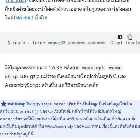
[no_std]
ซึ่งจะปิดใช้การจัดสรรหน่วยความจําแบบไดนามิกโดย
สิ้นเชิงด้วย โดยจะนําโค้ดตัวจัดสรรออกจากโมดูลของเรา กำลังคอม
ไพล์
ไฟล์ Rust นี้
ด้วย
$
rustc
--target
=
wasm32-unknown-unknown
-C
opt-level
ให้โมดูล wasm ขนาด 1.6 KB หลังจาก
wasm-opt
,
wasm-
strip
และ gzip แม้ว่าจะยังคงมีขนาดใหญ่กว่าโมดูลที่ C และ
AssemblyScript สร้างขึ้น แต่ก็ถือว่ามีขนาดเล็ก
หมายเหตุ:
Twiggy ระบุว่า
ซึ่งเป็นโมดูลที่สร้างข้อมูลให้เป็น
core::fmt
สตริง (เช่น
ของ C) เป็นปัจจัยหลักที่ทําให้ไฟล์มีขนาดใหญ่
printf()
จะใช้โดยเส้นทางโค้ดที่อาจทริกเกอร์ข้อยกเว้นเมื่อสร้างข้อความข้อ
core::fmt
ยกเว้นที่มนุษย์อ่านได้ ทีม WebAssembly ของ Rust ทราบเรื่องนี้และกำลังดำเนิน
การปรับปรุงอยู่ที่นี่