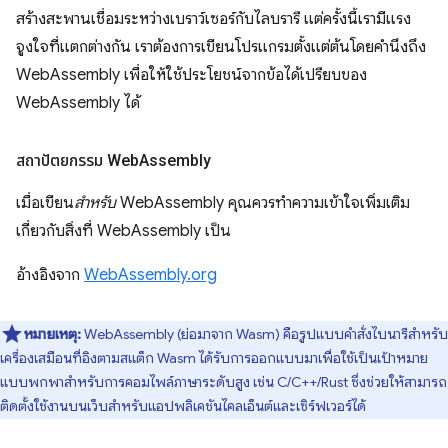
สร้างสะพานเชื่อมระหว่างเบราว์เซอร์กับไลบรารี แต่ครั้งนี้เรามีแรง
จูงใจที่แตกต่างกัน เราต้องการเขียนโปรแกรมตั้งแต่ต้นโดยคำนึงถึง
WebAssembly เพื่อให้ใช้ประโยชน์จากข้อได้เปรียบของ
WebAssembly ได้
สถาปัตยกรรม Web
Assembly
เมื่อเขียน
สำหรับ
WebAssembly คุณควรทำความเข้าใจเพิ่มเติม
เกี่ยวกับสิ่งที่ WebAssembly เป็น
อ้างอิงจาก
WebAssembly.org
หมายเหตุ:
WebAssembly (ย่อมาจาก Wasm) คือรูปแบบคำสั่งไบนารีสําหรับ
เครื่องเสมือนที่อิงตามสแต็ก Wasm ได้รับการออกแบบมาเพื่อใช้เป็นเป้าหมาย
แบบพกพาสำหรับการคอมไพล์ภาษาระดับสูง เช่น C/C++/Rust ซึ่งช่วยให้สามารถ
ติดตั้งใช้งานบนเว็บสําหรับแอปพลิเคชันไคลเอ็นต์และเซิร์ฟเวอร์ได้