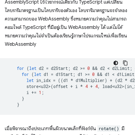
AssemblyScript ใช้ไวยากรณ์เดียวกับ TypeScript แต่เปลี่ยน
ไลบรารีมาตรฐานเป็นไลบรารีของตัวเอง ไลบรารีมาตรฐานจะจำลอง
ความสามารถของ WebAssembly ซึ่งหมายความว่าคุณไม่สามารถ
คอมไพล์ TypeScript ที่มีอยู่เป็น WebAssembly ได้ แต่
ไม่ได้
หมายความว่าคุณไม่จำเป็นต้องเรียนรู้ภาษาโปรแกรมใหม่เพื่อเขียน
WebAssembly
for
(
let
d2
=
d2Start
;
d2
>
=
0
 && 
d2
 < 
d2Limit
;
for
(
let
d1
=
d1Start
;
d1
>
=
0
 && 
d1
 < 
d1Limit
let
in_idx
=
((
d1
*
d1Multiplier
)
+
(
d2
*
d2
store<u32>
(
offset
+
i
*
4
+
4
,
load<u32>
(
in_
i
+=
1
;
}
}
เมื่อพิจารณาถึงประเภทพื้นผิวขนาดเล็กที่ฟังก์ชัน
rotate()
มี