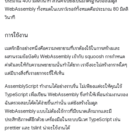
ประมาณ 400 มิลลิวินาที ส่วนค่าเบี่ยงเบนมาตรฐานของโมดูล
WebAssembly ทั้งหมดในเบราว์เซอร์ทั้งหมดคือประมาณ 80 มิลลิ
วินาที
การใช้งาน
เมตริกอีกอย่างหนึ่งคือความพยายามที่เราต้องใช้ในการสร้างและ
ผสานรวมข้อบังคับ WebAssembly เข้ากับ squoosh การกําหนด
ค่าตัวเลขให้กับความพยายามนั้นทําได้ยาก เราจึงจะไม่สร้างกราฟใดๆ
แต่มีบางสิ่งที่เราอยากจะชี้ให้เห็น
AssemblyScript ทำงานได้อย่างราบรื่น ไม่เพียงแต่จะให้คุณใช้
TypeScript เพื่อเขียน WebAssembly ซึ่งทำให้เพื่อนร่วมงานของ
ฉันตรวจสอบโค้ดได้ง่ายขึ้นเท่านั้น แต่ยังสร้างโมดูล
WebAssembly แบบไม่ต้องใช้กาวที่มีขนาดเล็กมากและมี
ประสิทธิภาพดีอีกด้วย เครื่องมือในระบบนิเวศ TypeScript เช่น
prettier และ tslint น่าจะใช้งานได้