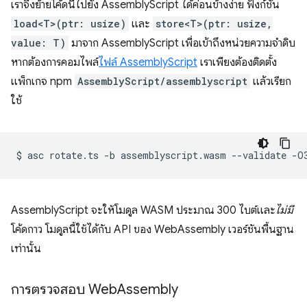
เราจึงย้ายโค้ดนี้ไปยัง AssemblyScript ได้ค่อนข้างง่าย ฟังก์ชัน
load<T>(ptr: usize)
และ
store<T>(ptr: usize,
value: T)
มาจาก AssemblyScript เพื่อเข้าถึงหน่วยความจําดิบ
หากต้องการคอมไพล์
ไฟล์ AssemblyScript
เราเพียงต้องติดตั้ง
แพ็กเกจ npm
AssemblyScript/assemblyscript
แล้วเรียก
ใช้
$
asc
rotate.ts
-b
assemblyscript.wasm
--validate
AssemblyScript จะให้โมดูล WASM ประมาณ 300 ไบต์และ
ไม่มี
โค้ดกาว โมดูลนี้ใช้ได้กับ API ของ WebAssembly เวอร์ชันพื้นฐาน
เท่านั้น
การตรวจสอบ Web
Assembly