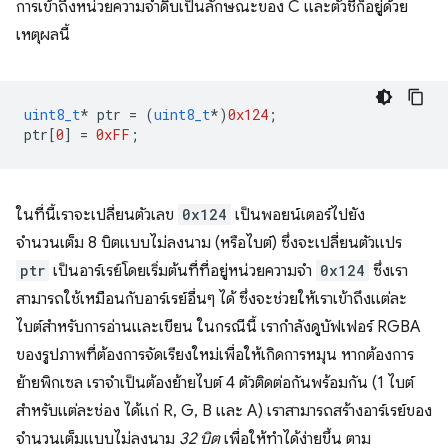
การเข้าถึงหน่วยความจำดิบเป็นลักษณะของ C และตัวชี้ก็อยู่ด้วย
เหตุผลนี้
uint8_t
*
ptr
=
(
uint8_t
*
)
0x124
;
ptr
[
0
]
=
0xFF
;
ในที่นี้เราจะเปลี่ยนตัวเลข
0x124
เป็นพอยน์เตอร์ไปยัง
จำนวนเต็ม 8 บิตแบบไม่ลงนาม (หรือไบต์) ซึ่งจะเปลี่ยนตัวแปร
ptr
เป็นอาร์เรย์โดยเริ่มต้นที่ที่อยู่หน่วยความจำ
0x124
ซึ่งเรา
สามารถใช้เหมือนกับอาร์เรย์อื่นๆ ได้ ซึ่งจะช่วยให้เราเข้าถึงแต่ละ
ไบต์สำหรับการอ่านและเขียน ในกรณีนี้ เรากําลังดูบัฟเฟอร์ RGBA
ของรูปภาพที่ต้องการจัดเรียงใหม่เพื่อให้เกิดการหมุน หากต้องการ
ย้ายพิกเซล เราจำเป็นต้องย้ายไบต์ 4 ตัวติดต่อกันพร้อมกัน (1 ไบต์
สำหรับแต่ละช่อง ได้แก่ R, G, B และ A) เราสามารถสร้างอาร์เรย์ของ
จำนวนเต็มแบบไม่ลงนาม
32 บิต
เพื่อให้ทำได้ง่ายขึ้น ตาม