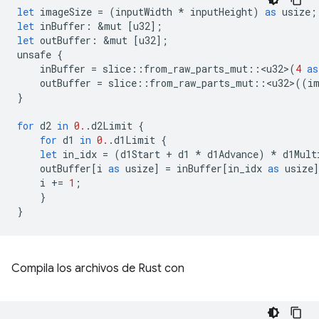
let
imageSize
=
(
inputWidth
*
inputHeight
)
as
usize
;
let
inBuffer
:
&
mut
[
u32
];
let
outBuffer
:
&
mut
[
u32
];
unsafe
{
inBuffer
=
slice
::
from_raw_parts_mut
::
<
u32
>
(
4
as
outBuffer
=
slice
::
from_raw_parts_mut
::
<
u32
>
((
i
}
for
d2
in
0.
.
d2Limit
{
for
d1
in
0.
.
d1Limit
{
let
in_idx
=
(
d1Start
+
d1
*
d1Advance
)
*
d1Mult
outBuffer
[
i
as
usize
]
=
inBuffer
[
in_idx
as
usize
i
+=
1
;
}
}
Compila los archivos de Rust con