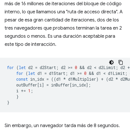
más de 16 millones de iteraciones del bloque de código
interno, lo que llamamos una "ruta de acceso directa". A
pesar de esa gran cantidad de iteraciones, dos de los
tres navegadores que probamos terminan la tarea en 2
segundos o menos. Es una duración aceptable para
este tipo de interacción.
for
(
let
d2
=
d2Start
;
d2
>
=
0
 && 
d2
 < 
d2Limit
;
d2
+
for
(
let
d1
=
d1Start
;
d1
>
=
0
 && 
d1
 < 
d1Limit
;
const
in_idx
=
((
d1
*
d1Multiplier
)
+
(
d2
*
d2Mu
outBuffer
[
i
]
=
inBuffer
[
in_idx
];
i
+=
1
;
}
}
Sin embargo, un navegador tarda más de 8 segundos.