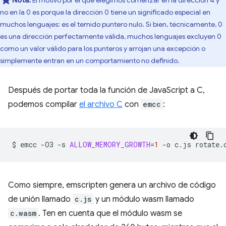
Nota:
El motivo por el que elegimos comenzar en la dirección 4 y
no en la 0 es porque la dirección 0 tiene un significado especial en
muchos lenguajes: es el temido puntero nulo. Si bien, técnicamente, 0
es una dirección perfectamente válida, muchos lenguajes excluyen 0
como un valor válido para los punteros y arrojan una excepción o
simplemente entran en un comportamiento no definido.
Después de portar toda la función de JavaScript a C,
podemos compilar
el archivo C
con
emcc
:
$
emcc
-O3
-s
ALLOW_MEMORY_GROWTH
=
1
-o
c.js
Como siempre, emscripten genera un archivo de código
de unión llamado
c.js
y un módulo wasm llamado
c.wasm
. Ten en cuenta que el módulo wasm se