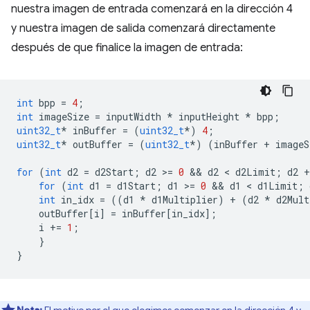
nuestra imagen de entrada comenzará en la dirección 4
y nuestra imagen de salida comenzará directamente
después de que finalice la imagen de entrada:
int
bpp
=
4
;
int
imageSize
=
inputWidth
*
inputHeight
*
bpp
;
uint32_t
*
inBuffer
=
(
uint32_t
*
)
4
;
uint32_t
*
outBuffer
=
(
uint32_t
*
)
(
inBuffer
+
imageS
for
(
int
d2
=
d2Start
;
d2
>
=
0
 && 
d2
 < 
d2Limit
;
d2
+
for
(
int
d1
=
d1Start
;
d1
>
=
0
 && 
d1
 < 
d1Limit
;
int
in_idx
=
((
d1
*
d1Multiplier
)
+
(
d2
*
d2Mult
outBuffer
[
i
]
=
inBuffer
[
in_idx
];
i
+=
1
;
}
}