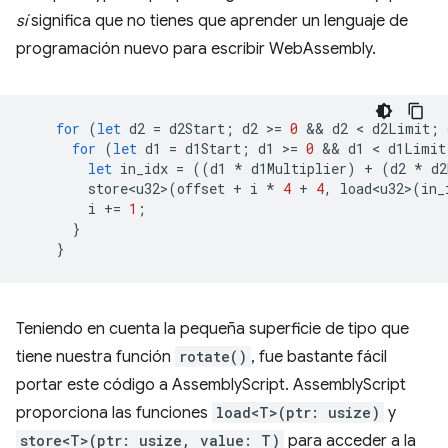
sí
significa que no tienes que aprender un lenguaje de
programación nuevo para escribir WebAssembly.
for
(
let
d2
=
d2Start
;
d2
>
=
0
 && 
d2
 < 
d2Limit
;
for
(
let
d1
=
d1Start
;
d1
>
=
0
 && 
d1
 < 
d1Limit
let
in_idx
=
((
d1
*
d1Multiplier
)
+
(
d2
*
d2
store<u32>
(
offset
+
i
*
4
+
4
,
load<u32>
(
in_
i
+=
1
;
}
}
Teniendo en cuenta la pequeña superficie de tipo que
tiene nuestra función
rotate()
, fue bastante fácil
portar este código a AssemblyScript. AssemblyScript
proporciona las funciones
load<T>(ptr: usize)
y
store<T>(ptr: usize, value: T)
para acceder a la