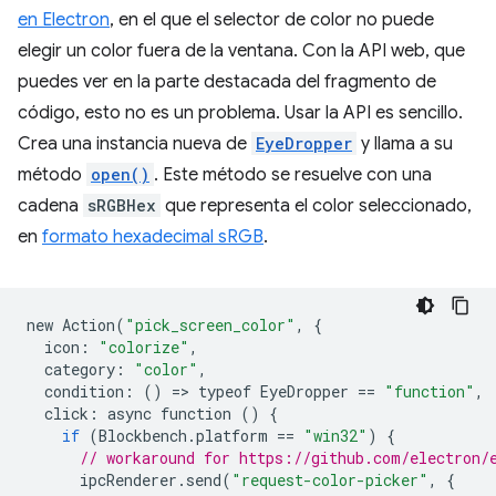
en Electron
, en el que el selector de color no puede
elegir un color fuera de la ventana. Con la API web, que
puedes ver en la parte destacada del fragmento de
código, esto no es un problema. Usar la API es sencillo.
Crea una instancia nueva de
EyeDropper
y llama a su
método
open()
. Este método se resuelve con una
cadena
sRGBHex
que representa el color seleccionado,
en
formato hexadecimal sRGB
.
new
Action
(
"pick_screen_color"
,
{
icon
:
"colorize"
,
category
:
"color"
,
condition
:
()
=
>
typeof
EyeDropper
==
"function"
,
click
:
async
function
()
{
if
(
Blockbench
.
platform
==
"win32"
)
{
// workaround for https://github.com/electron/
ipcRenderer
.
send
(
"request-color-picker"
,
{