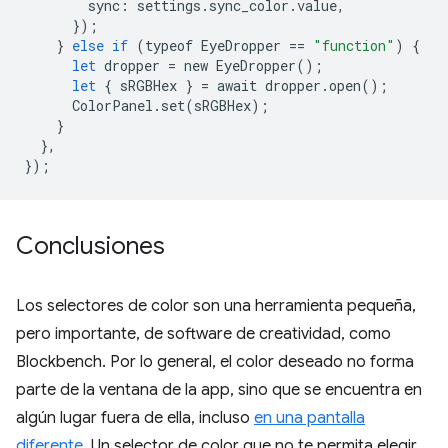
sync
:
settings
.
sync_color
.
value
,
});
}
else
if
(
typeof
EyeDropper
==
"function"
)
{
let
dropper
=
new
EyeDropper
();
let
{
sRGBHex
}
=
await
dropper
.
open
();
ColorPanel
.
set
(
sRGBHex
);
}
},
});
Conclusiones
Los selectores de color son una herramienta pequeña,
pero importante, de software de creatividad, como
Blockbench. Por lo general, el color deseado no forma
parte de la ventana de la app, sino que se encuentra en
algún lugar fuera de ella, incluso
en una pantalla
diferente
. Un selector de color que no te permita elegir