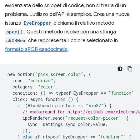
evidenziata dello snippet di codice, non si tratta di un
problema. L'utilizzo dell'API è semplice. Crea una nuova
istanza
EyeDropper
e chiama il relativo metodo
open()
. Questo metodo risolve con una stringa
sRGBHex
che rappresenta il colore selezionato in
formato sRGB esadecimale
.
new
Action
(
"pick_screen_color"
,
{
icon
:
"colorize"
,
category
:
"color"
,
condition
:
()
=
>
typeof
EyeDropper
==
"function"
,
click
:
async
function
()
{
if
(
Blockbench
.
platform
==
"win32"
)
{
// workaround for https://github.com/electron/
ipcRenderer
.
send
(
"request-color-picker"
,
{
sync
:
settings
.
sync_color
.
value
,
});
}
else
if
(
typeof
EyeDropper
==
"function"
)
{