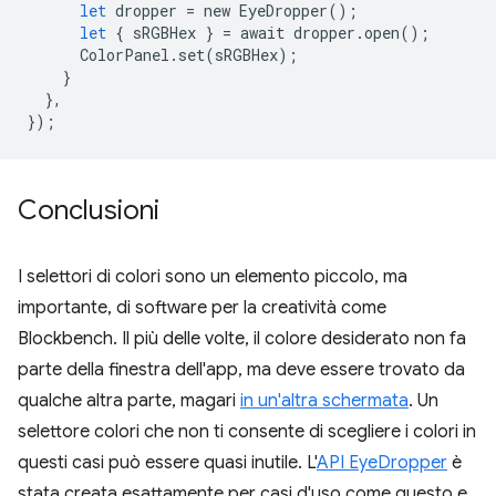
let
dropper
=
new
EyeDropper
();
let
{
sRGBHex
}
=
await
dropper
.
open
();
ColorPanel
.
set
(
sRGBHex
);
}
},
});
Conclusioni
I selettori di colori sono un elemento piccolo, ma
importante, di software per la creatività come
Blockbench. Il più delle volte, il colore desiderato non fa
parte della finestra dell'app, ma deve essere trovato da
qualche altra parte, magari
in un'altra schermata
. Un
selettore colori che non ti consente di scegliere i colori in
questi casi può essere quasi inutile. L'
API EyeDropper
è
stata creata esattamente per casi d'uso come questo e