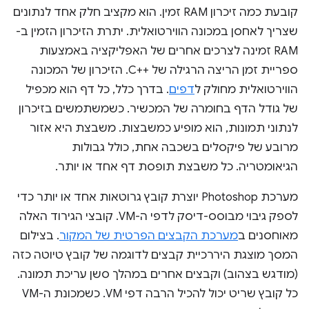
קובעת כמה זיכרון RAM זמין. הוא מקציב חלק אחד לנתונים
שצריך לאחסן במכונה הווירטואלית. יתרת הזיכרון הזמין ב-
RAM זמינה לצרכים אחרים של האפליקציה באמצעות
ספריית זמן הריצה הרגילה של C++‎. הזיכרון של המכונה
הווירטואלית מחולק ל
דפים
. בדרך כלל, כל דף הוא מכפיל
של גודל הדף בחומרה של המכשיר. כשמשתמשים בזיכרון
לנתוני תמונות, הוא מופיע כמשבצות. משבצת היא אזור
מרובע של פיקסלים בשכבה אחת, כולל גבולות
הגיאומטריה. כל משבצת תופסת דף אחד או יותר.
מערכת Photoshop יוצרת קובץ גרוטאות אחד או יותר כדי
לספק גיבוי מבוסס-דיסק לדפי ה-VM. קובצי הגירוד האלה
מאוחסנים ב
מערכת הקבצים הפרטית של המקור
. בצילום
המסך מוצגת היררכיית קבצים לדוגמה של קובץ טיוטה כזה
(מודגש בצהוב) וקבצים אחרים במהלך סשן עריכת תמונה.
כל קובץ שריט יכול להכיל הרבה דפי VM. כשמכונת ה-VM