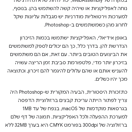
במקרה של WebAssembly, יכול להיות שלא תהיה גישה
נוחה לאפליקציות או שיהיה קשה להשתמש בהן. בנוסף,
למערכות וירטואליות מודרניות יש מגבלות עליונות שקל
לחרוג מהן כשמשתמשים ב-Photoshop.
באופן אידיאלי, האפליקציות ישתמשו בכמות הזיכרון
הנדרשת להן. בדרך כלל, כך הם יכולים לספק למשתמשים
את הביצועים הטובים ביותר. עם זאת, אם הם משתמשים
בזיכרון יותר מדי, פלטפורמת סביבת זמן הריצה עשויה
להעניש אותם או שהם עלולים להיגמר להם זיכרון, וכתוצאה
מכך יהיו כשלים.
כתזכורת היסטורית, הבעיה המקורית ש-Photoshop היה
צריך לפתור הייתה עריכת קבצים ברזולוציית הדפסה
בגרסאות מוקדמות של macOS, בנפח של עד 1MB
למערכת ההפעלה ולכל האפליקציות. תמונה של דף שלם
ברזולוציה של 300dpi בפורמט CMYK היא בערך 32MB ללא