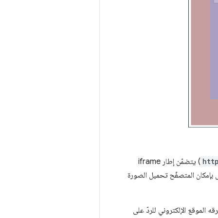
htt
) يتضمّن إطار iframe
 بإمكان المتصفّح تحميل الصورة
 الموقع الإلكتروني للردّ على