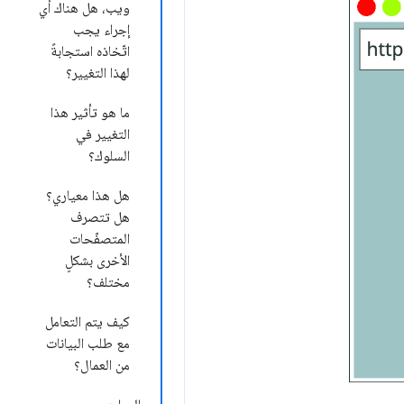
ويب، هل هناك أي
إجراء يجب
اتّخاذه استجابةً
لهذا التغيير؟
ما هو تأثير هذا
التغيير في
السلوك؟
هل هذا معياري؟
هل تتصرف
المتصفّحات
الأخرى بشكلٍ
مختلف؟
كيف يتم التعامل
مع طلب البيانات
من العمال؟