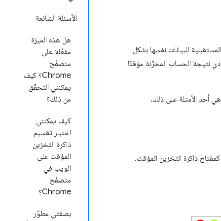
الأسئلة الشائعة
هل هذه الميزة
مستقبلية للبيانات نفسها بشكل
مفعَّلة على
دي نتيجة الحساب المخزّنة مؤقتًا
متصفّح
Chrome؟ كيف
يمكنني التحقّق
من ذلك؟
كيف يمكنني
اختبار تقسيم
ذاكرة التخزين
المؤقت على
ي يتم جلبها من الشبكة، باستخدام عناوين URL الخاصة بالموارد كمفتاح ذاكرة التخزين المؤقت.
الويب في
متصفّح
Chrome؟
بصفتي مطوّر