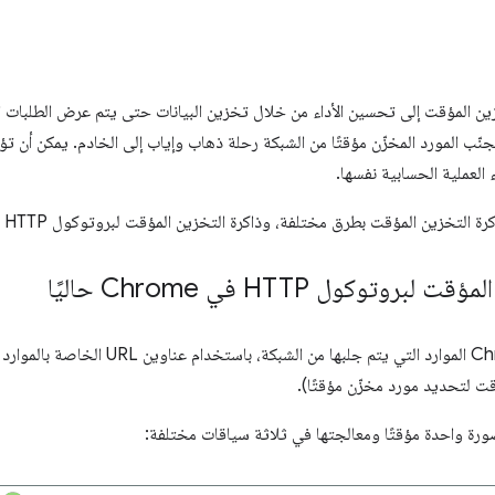
ين المؤقت إلى تحسين الأداء من خلال تخزين البيانات حتى يتم عرض الطلبات ال
نّب المورد المخزّن مؤقتًا من الشبكة رحلة ذهاب وإياب إلى الخادم. يمكن أن تؤ
 العملية الحسابية نفسها.
توكول HTTP في Chrome حاليًا
اعتبارًا من الإصدار 85، يخزّن Chrome الموارد الت
قت لتحديد مورد مخزّن مؤقتًا).
ورة واحدة مؤقتًا ومعالجتها في ثلاثة سياقات مختلفة: