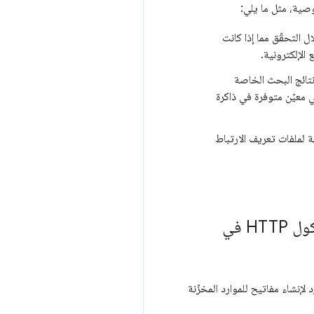
التحقّق مما إذا كانت
الإلكترونية.
نتائج البحث الخاصة
 معيّن متوفرة في ذاكرة
 لملفات تعريف الارتباط
كيف سيؤثّر تقسيم ذاكرة التخزين المؤقت في ذاكرة التخزين المؤقت لبروتوكول HTTP في
لتخزين المؤقت، سيتمّ استخدام "مفتاح عزل الشبكة" الجديد بالإضافة إلى عنوان URL للمورد لإنشاء مفاتيح للموارد المخزّنة