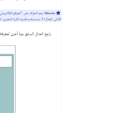
ملاحظة:
يتم التعرّف على "الموقع الإلكتروني
الأعلى الفعال+1، ستستخدم قسم ذاكرة التخزين المؤقت نفسه. للاطّلاع على مزيد من المعلومات حول هذا الموضوع، يمكنك الاطّلاع على مقالة
راجِع المثال السابق مرة أخرى لمعر