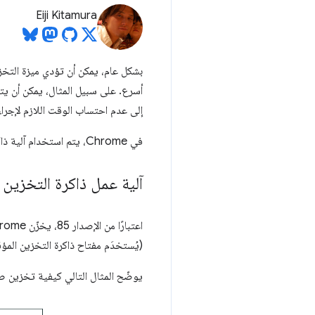
Eiji Kitamura
بشكل عام، يمكن أن تؤدي ميزة التخز
أسرع. على سبيل المثال، يمكن أن يتج
إلى عدم احتساب الوقت اللازم لإجراء
في Chrome، يتم استخدام آلية ذاكرة التخزين المؤقت بطرق مختلفة، وذاكرة التخزين المؤقت لبروتوكول HTTP هي أحد الأمثلة على ذلك.
آلية عمل ذاكرة التخزين المؤقت لبرو
(يُستخدَم مفتاح ذاكرة التخزين المؤ
يوضّح المثال التالي كيفية تخزين ص