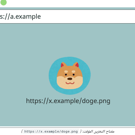
مفتاح التخزين المؤقت
: {
https://x.example/doge.png
}