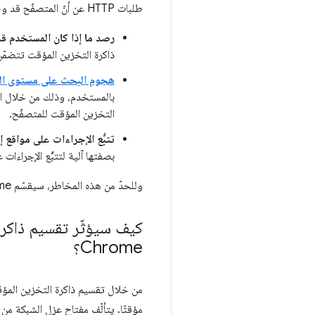
طلبات HTTP عن أنّ المتصفّح قد وصل إلى المورد نفسه في السابق، ما يعرّض المتصفّح لهجمات على الأمان والخصوصية، مثل ما يلي:
رصد ما إذا كان المستخدم قد زا
ذاكرة التخزين المؤقت تتضمّن
هجوم البحث على مستوى المو
بالمستخدم، وذلك من خلال الت
التخزين المؤقت للمتصفّح.
تتبُّع الإجراءات على مواقع 
بصفتها آلية لتتبُّع الإجراءات
وللحدّ من هذه المخاطر، سيقسّم Chrome ذاكرة التخزين المؤقت لبروتوكول HTTP بدءًا من الإصدار 86.
Chrome؟
مؤقتًا. يتألّف مفتاح عزل الشبكة من 