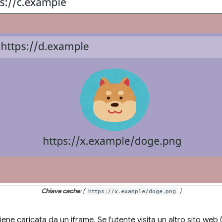
Chiave cache
: {
https://x.example/doge.png
}
ene caricata da un iframe. Se l'utente visita un altro sito web 