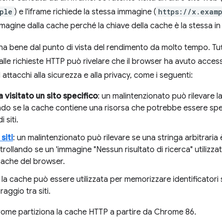
ple
) e l'iframe richiede la stessa immagine (
https://x.exam
gine dalla cache perché la chiave della cache è la stessa in 
 bene dal punto di vista del rendimento da molto tempo. Tutt
lle richieste HTTP può rivelare che il browser ha avuto accesso
attacchi alla sicurezza e alla privacy, come i seguenti:
 visitato un sito specifico
: un malintenzionato può rilevare l
ando se la cache contiene una risorsa che potrebbe essere spe
 siti.
siti
: un malintenzionato può rilevare se una stringa arbitraria è
trollando se un 'immagine "Nessun risultato di ricerca" utilizz
cache del browser.
: la cache può essere utilizzata per memorizzare identificatori 
ggio tra siti.
Chrome partiziona la cache HTTP a partire da Chrome 86.