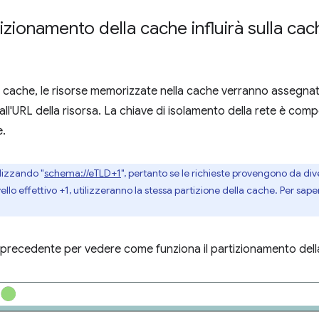
tizionamento della cache influirà sulla ca
a cache, le risorse memorizzate nella cache verranno assegnat
 all'URL della risorsa. La chiave di isolamento della rete è compo
e.
ilizzando "
schema://eTLD+1
", pertanto se le richieste provengono da di
llo effettivo +1, utilizzeranno la stessa partizione della cache. Per sape
precedente per vedere come funziona il partizionamento della 