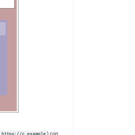
(
https://c.example
) con