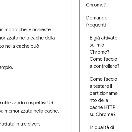
Chrome?
Domande
frequenti
 in modo che le richieste
orizzata nella cache della
È già attivato
sul mio
ato nella cache può
Chrome?
Come faccio
a controllare?
sempio.
Come faccio
a testare il
partizioname
nto della
tilizzando i rispettivi URL
cache HTTP
rsa memorizzata nella cache.
su Chrome?
ttata in tre diversi
In qualità di