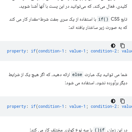
کلیدی، فعال می‌کند، که می‌توانید در این پست با آنها آشنا شوید.
تابع
if()
CSS با استفاده از یک سری جفت شرط-مقدار کار می کند
که به صورت زیر ساختار یافته اند:
property
:
if
(
condition-1
:
value-1
;
condition-2
:
valu
شما می توانید یک عبارت
else
ارائه دهید، که اگر هیچ یک از شرایط
دیگر برآورده نشود، استفاده می شود:
property
:
if
(
condition-1
:
value-1
;
condition-2
:
valu
در این زمان،
if()
با سه نوع کوئری مختلف کار می کند: