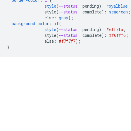
border-color
:
if
(
style
(
--status
:
pending
)
:
royalblue
;
style(
--status
:
complete
)
:
seagreen
;
else
:
gray
);
background-color
:
if
(
style
(
--status
:
pending
)
:
#eff7fa
;
style(
--status
:
complete
)
:
#f6fff6
;
else
:
#f7f7f7
);
}