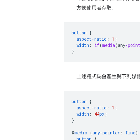
方便使用者存取。
button
{
aspect-ratio
:
1
;
width
:
if
(
media
(
any
-poin
}
上述程式碼會產生與下列媒
button
{
aspect-ratio
:
1
;
width
:
44
px
;
}
@
media
(
any-pointer
:
fine
)
button
{