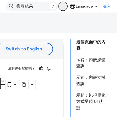
/
登入
這個頁面中的內
容
示範：內嵌媒體
查詢
這對你有幫助嗎？
示範：內嵌支援
件
查詢
示範：以視覺化
方式呈現 UI 狀
態