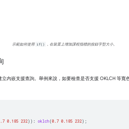
示範如何使用
if()
，在裝置上增加課程指標的按鈕字型大小。
詢
立內嵌支援查詢。舉例來說，如要檢查是否支援 OKLCH 等
.7
0.185
232
))
:
oklch
(
0.7
0.185
232
)
;