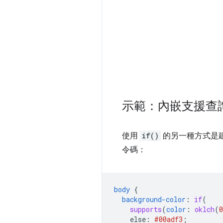
示範：內嵌支援查
使用
if()
的另一種方式是建
令碼：
body
{
background-color
:
if
(
supports
(
color
:
oklch
(
0
else
:
#00adf3
;