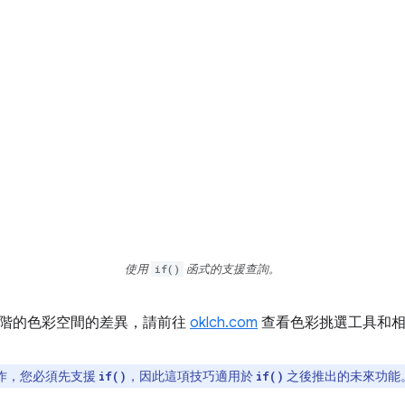
使用
if()
函式的支援查詢。
更進階的色彩空間的差異，請前往
oklch.com
查看色彩挑選工具和相
作，您必須先支援
，因此這項技巧適用於
之後推出的未來功能
if()
if()