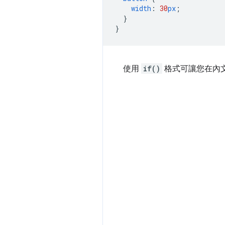
width
:
30
px
;
}
}
使用
if()
格式可讓您在內