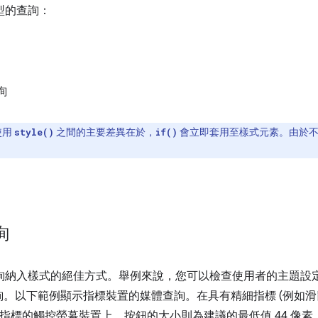
型的查詢：
詢
使用
之間的主要差異在於，
會立即套用至樣式元素。由於不
style()
if()
詢
納入樣式的絕佳方式。舉例來說，您可以檢查使用者的主題設定偏
。以下範例顯示指標裝置的媒體查詢。在具有精細指標 (例如滑
粗略指標的觸控螢幕裝置上，按鈕的大小則為建議的最低值 44 像