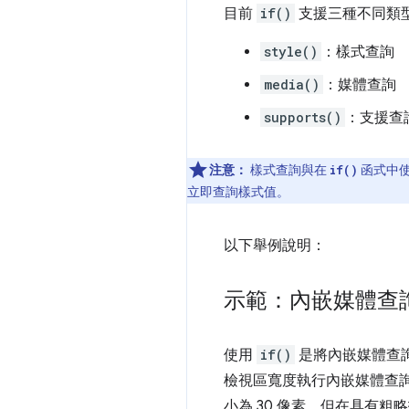
目前
if()
支援三種不同類
style()
：樣式查詢
media()
：媒體查詢
supports()
：支援查
注意：
樣式查詢與在
函式中
if()
立即查詢樣式值。
以下舉例說明：
示範：內嵌媒體查
使用
if()
是將內嵌媒體查詢
檢視區寬度執行內嵌媒體查詢
小為 30 像素，但在具有