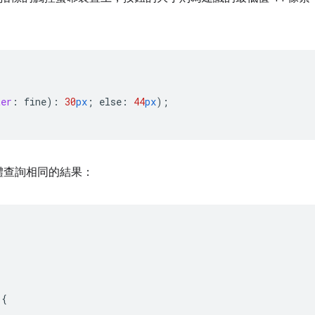
ter
:
fine
)
:
30
px
;
else
:
44
px
);
體查詢相同的結果：
{