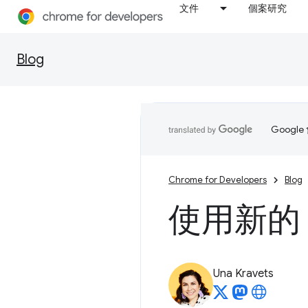
文件
個案研究
Blog
Goog
Chrome for Developers
Blog
使用新的
Una Kravets