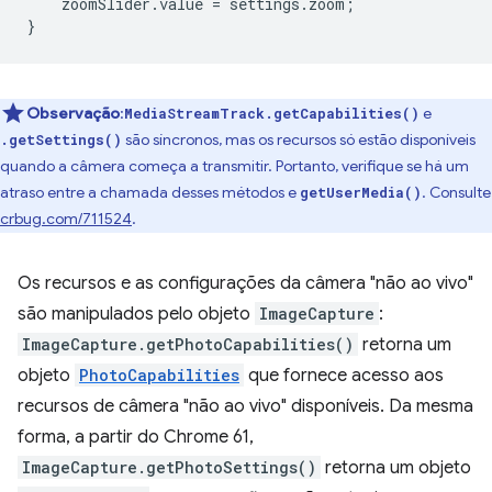
zoomSlider
.
value
=
settings
.
zoom
;
}
Observação
:
e
MediaStreamTrack.getCapabilities()
são síncronos, mas os recursos só estão disponíveis
.getSettings()
quando a câmera começa a transmitir. Portanto, verifique se há um
atraso entre a chamada desses métodos e
. Consulte
getUserMedia()
crbug.com/711524
.
Os recursos e as configurações da câmera "não ao vivo"
são manipulados pelo objeto
ImageCapture
:
ImageCapture.getPhotoCapabilities()
retorna um
objeto
PhotoCapabilities
que fornece acesso aos
recursos de câmera "não ao vivo" disponíveis. Da mesma
forma, a partir do Chrome 61,
ImageCapture.getPhotoSettings()
retorna um objeto