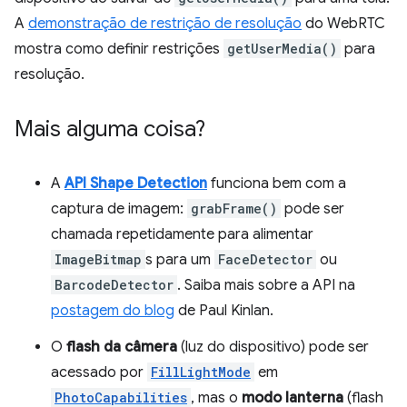
A
demonstração de restrição de resolução
do WebRTC
mostra como definir restrições
getUserMedia()
para
resolução.
Mais alguma coisa?
A
API Shape Detection
funciona bem com a
captura de imagem:
grabFrame()
pode ser
chamada repetidamente para alimentar
ImageBitmap
s para um
FaceDetector
ou
BarcodeDetector
. Saiba mais sobre a API na
postagem do blog
de Paul Kinlan.
O
flash da câmera
(luz do dispositivo) pode ser
acessado por
FillLightMode
em
PhotoCapabilities
, mas o
modo lanterna
(flash