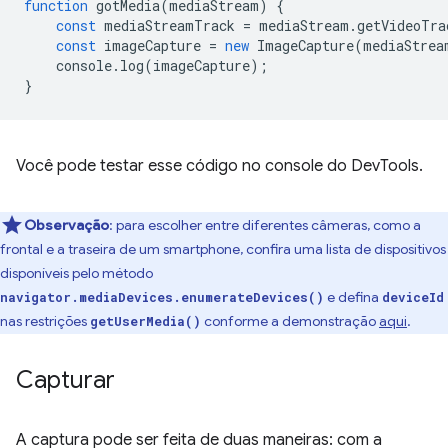
function
gotMedia
(
mediaStream
)
{
const
mediaStreamTrack
=
mediaStream
.
getVideoTra
const
imageCapture
=
new
ImageCapture
(
mediaStrea
console
.
log
(
imageCapture
);
}
Você pode testar esse código no console do DevTools.
Observação
:
para escolher entre diferentes câmeras, como a
frontal e a traseira de um smartphone, confira uma lista de dispositivos
disponíveis pelo método
e defina
navigator.mediaDevices.enumerateDevices()
deviceId
nas restrições
conforme a demonstração
aqui
.
getUserMedia()
Capturar
A captura pode ser feita de duas maneiras: com a