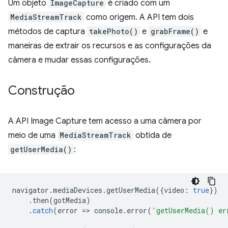
Um objeto
ImageCapture
é criado com um
MediaStreamTrack
como origem. A API tem dois
métodos de captura
takePhoto()
e
grabFrame()
e
maneiras de extrair os recursos e as configurações da
câmera e mudar essas configurações.
Construção
A API Image Capture tem acesso a uma câmera por
meio de uma
MediaStreamTrack
obtida de
getUserMedia()
:
navigator
.
mediaDevices
.
getUserMedia
({
video
:
true
})
.
then
(
gotMedia
)
.
catch
(
error
=
>
console
.
error
(
'getUserMedia() er