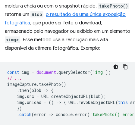
moldura cheia ou com o snapshot rápido.
takePhoto()
retorna um
Blob
,
o resultado de uma única exposição
fotográfica
, que pode ser feito o download,
armazenado pelo navegador ou exibido em um elemento
<img>
. Esse método usa a resolução mais alta
disponível da câmera fotográfica. Exemplo:
const
img
=
document
.
querySelector
(
'img'
);
// ...
imageCapture
.
takePhoto
()
.
then
(
blob
=
>
{
img
.
src
=
URL
.
createObjectURL
(
blob
);
img
.
onload
=
()
=
>
{
URL
.
revokeObjectURL
(
this
.
sr
})
.
catch
(
error
=
>
console
.
error
(
'takePhoto() error