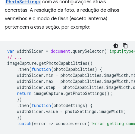
PhotoSettings
com as configurações atuais
concretas. A resolução da foto, a redução de olhos
vermelhos e o modo de flash (exceto lanterna)
pertencem a essa seção, por exemplo:
var
widthSlider
=
document
.
querySelector
(
'input[type
// ...
imageCapture
.
getPhotoCapabilities
()
.
then
(
function
(
photoCapabilities
)
{
widthSlider
.
min
=
photoCapabilities
.
imageWidth
.
m
widthSlider
.
max
=
photoCapabilities
.
imageWidth
.
m
widthSlider
.
step
=
photoCapabilities
.
imageWidth
.
return
imageCapture
.
getPhotoSettings
();
})
.
then
(
function
(
photoSettings
)
{
widthSlider
.
value
=
photoSettings
.
imageWidth
;
})
.
catch
(
error
=
>
console
.
error
(
'Error getting cam