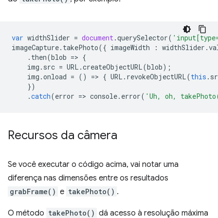
var
widthSlider
=
document
.
querySelector
(
'input[type
imageCapture
.
takePhoto
({
imageWidth
:
widthSlider
.
va
.
then
(
blob
=
>
{
img
.
src
=
URL
.
createObjectURL
(
blob
);
img
.
onload
=
()
=
>
{
URL
.
revokeObjectURL
(
this
.
sr
})
.
catch
(
error
=
>
console
.
error
(
'Uh, oh, takePhoto
Recursos da câmera
Se você executar o código acima, vai notar uma
diferença nas dimensões entre os resultados
grabFrame()
e
takePhoto()
.
O método
takePhoto()
dá acesso à resolução máxima