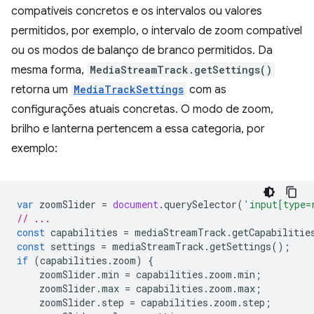
compatíveis concretos e os intervalos ou valores
permitidos, por exemplo, o intervalo de zoom compatível
ou os modos de balanço de branco permitidos. Da
mesma forma,
MediaStreamTrack.getSettings()
retorna um
MediaTrackSettings
com as
configurações atuais concretas. O modo de zoom,
brilho e lanterna pertencem a essa categoria, por
exemplo:
var
zoomSlider
=
document
.
querySelector
(
'input[type=
// ...
const
capabilities
=
mediaStreamTrack
.
getCapabilitie
const
settings
=
mediaStreamTrack
.
getSettings
();
if
(
capabilities
.
zoom
)
{
zoomSlider
.
min
=
capabilities
.
zoom
.
min
;
zoomSlider
.
max
=
capabilities
.
zoom
.
max
;
zoomSlider
.
step
=
capabilities
.
zoom
.
step
;