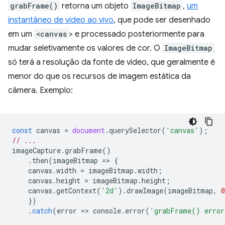
grabFrame()
retorna um objeto
ImageBitmap
,
um
instantâneo de vídeo ao vivo
, que pode ser desenhado
em um
<canvas
> e processado posteriormente para
mudar seletivamente os valores de cor. O
ImageBitmap
só terá a resolução da fonte de vídeo, que geralmente é
menor do que os recursos de imagem estática da
câmera. Exemplo:
const
canvas
=
document
.
querySelector
(
'canvas'
);
// ...
imageCapture
.
grabFrame
()
.
then
(
imageBitmap
=
>
{
canvas
.
width
=
imageBitmap
.
width
;
canvas
.
height
=
imageBitmap
.
height
;
canvas
.
getContext
(
'2d'
).
drawImage
(
imageBitmap
,
0
})
.
catch
(
error
=
>
console
.
error
(
'grabFrame() erro