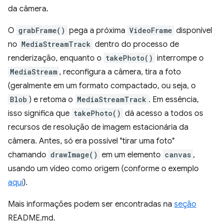
da câmera.
O
grabFrame()
pega a próxima
VideoFrame
disponível
no
MediaStreamTrack
dentro do processo de
renderização, enquanto o
takePhoto()
interrompe o
MediaStream
, reconfigura a câmera, tira a foto
(geralmente em um formato compactado, ou seja, o
Blob
) e retoma o
MediaStreamTrack
. Em essência,
isso significa que
takePhoto()
dá acesso a todos os
recursos de resolução de imagem estacionária da
câmera. Antes, só era possível "tirar uma foto"
chamando
drawImage()
em um elemento
canvas
,
usando um vídeo como origem (conforme o exemplo
aqui
).
Mais informações podem ser encontradas na
seção
README.md.