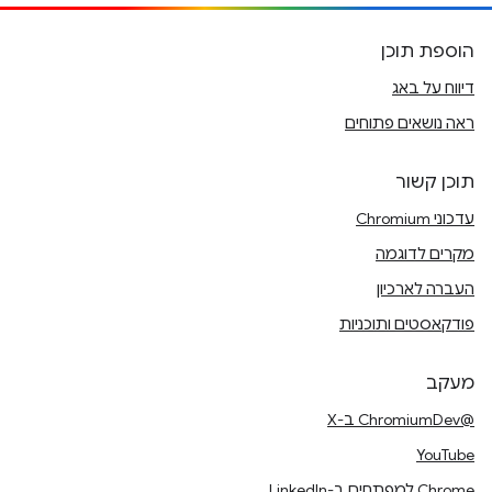
הוספת תוכן
דיווח על באג
ראה נושאים פתוחים
תוכן קשור
עדכוני Chromium
מקרים לדוגמה
העברה לארכיון
פודקאסטים ותוכניות
מעקב
@ChromiumDev ב-X
YouTube
Chrome למפתחים ב-LinkedIn