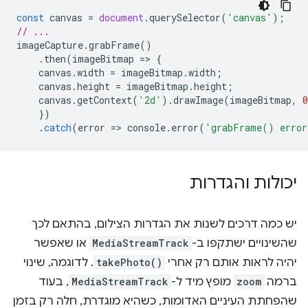
const
canvas
=
document
.
querySelector
(
'canvas'
);
// ...
imageCapture
.
grabFrame
()
.
then
(
imageBitmap
=
>
{
canvas
.
width
=
imageBitmap
.
width
;
canvas
.
height
=
imageBitmap
.
height
;
canvas
.
getContext
(
'2d'
).
drawImage
(
imageBitmap
,
0
})
.
catch
(
error
=
>
console
.
error
(
'grabFrame() erro
יכולות והגדרות
יש כמה דרכים לשנות את הגדרות הצילום, בהתאם לכך
שהשינויים ישתקפו ב-
MediaStreamTrack
או שאפשר
יהיה לראות אותם רק אחרי
takePhoto()
. לדוגמה, שינוי
ברמה
zoom
מופץ מיד ל-
MediaStreamTrack
, בעוד
שהפחתת העיניים האדומות, כשהיא מוגדרת, חלה רק בזמן