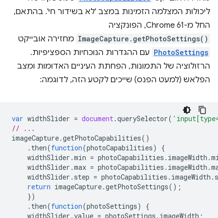
ליכולות המצלמה הזמינות במצב 'לא בשידור חי'. בהתאם,
החל מ-Chrome 61, הפונקציה
ImageCapture.getPhotoSettings()
מחזירה אובייקט
PhotoSettings
עם ההגדרות הנוכחיות הספציפיות.
הרזולוציה של התמונות, הפחתת העיניים האדומות ומצב
הפלאש (למעט הפנס) שייכים לקטע הזה, לדוגמה:
var
widthSlider
=
document
.
querySelector
(
'input[type
// ...
imageCapture
.
getPhotoCapabilities
()
.
then
(
function
(
photoCapabilities
)
{
widthSlider
.
min
=
photoCapabilities
.
imageWidth
.
m
widthSlider
.
max
=
photoCapabilities
.
imageWidth
.
m
widthSlider
.
step
=
photoCapabilities
.
imageWidth
.
return
imageCapture
.
getPhotoSettings
();
})
.
then
(
function
(
photoSettings
)
{
widthSlider
.
value
=
photoSettings
.
imageWidth
;