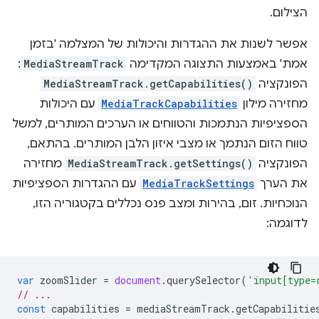
הצילום.
אפשר לשנות את ההגדרות והיכולות של המצלמה 'בזמן
אמת' באמצעות התצוגה המקדימה
MediaStreamTrack
:
הפונקציה
MediaStreamTrack.getCapabilities()
מחזירה מילון
MediaTrackCapabilities
עם היכולות
הספציפיות הנתמכות והטווחים או הערכים המותרים, למשל
טווח הזום הנתמך או מצבי איזון הלבן המותרים. בהתאם,
הפונקציה
MediaStreamTrack.getSettings()
מחזירה
את הערך
MediaTrackSettings
עם ההגדרות הספציפיות
הנוכחיות. זום, בהירות ומצב פנס נכללים בקטגוריה הזו,
לדוגמה:
var
zoomSlider
=
document
.
querySelector
(
'input[type=
// ...
const
capabilities
=
mediaStreamTrack
.
getCapabilitie