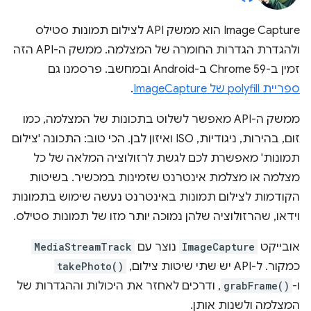
Image Capture הוא ממשק API לצילום תמונות סטילס
ולהגדרת הגדרות החומרה של המצלמה. ממשק ה-API הזה
זמין ב-Chrome 59 ב-Android ובמחשב. פרסמנו גם
ספריית polyfill של ImageCapture
.
ממשק ה-API מאפשר לשלוט בתכונות של המצלמה, כמו
זום, בהירות, ניגודיות, ISO ואיזון לבן. הכי טוב: התכונה 'צילום
תמונות' מאפשרת לכם לגשת לרזולוציה המלאה של כל
מצלמה או מצלמת אינטרנט שזמינות במכשיר. בשיטות
הקודמות לצילום תמונות באינטרנט נעשה שימוש בתמונות
וידאו, שהרזולוציה שלהן נמוכה יותר מזו של תמונות סטילס.
אובייקט
ImageCapture
נוצר עם
MediaStreamTrack
כמקור. ל-API יש שתי שיטות צילום,
takePhoto()
ו-
grabFrame()
, ודרכים לאחזר את היכולות וההגדרות של
המצלמה ולשנות אותן.