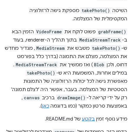
השיטה
takePhoto()
מספקת גישה לרזולוציה
המקסימלית של המצלמה.
grabFrame()
פשוט לוקח את
VideoFrame
הזמין הבא
ב-
MediaStreamTrack
בתוך תהליך ה-renderer, בעוד
ש-
takePhoto()
משבש את
MediaStream
, מגדיר מחדש
את המצלמה, מצלם את התמונה (בדרך כלל בפורמט
דחוס, ולכן
Blob
) ואז ממשיך את
MediaStreamTrack
.
במילים אחרות, המשמעות היא ש-
takePhoto()
מאפשרת גישה לכל יכולות הרזולוציה של התמונות
הסטטיות של המצלמה. בעבר, אפשר היה 'לצלם תמונה'
רק על ידי קריאה ל-
drawImage()
ברכיב
canvas
,
באמצעות סרטון כמקור (כמו בדוגמה
כאן
).
מידע נוסף זמין
בקטע
של README.md.
<canvas>