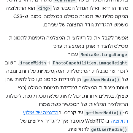
בדמו הזה, המימדים של
מוגדרים לרזולוציה של
מקור הווידאו, ואילו הגודל הטבעי של
<img>
הוא הרזולוציה
המקסימלית של תמונה סטילס במצלמה. כמובן ש-CSS
משמש להגדרת גודל התצוגה של שניהם.
אפשר לקבל את כל רזולוציות המצלמה הזמינות לתמונות
סטילס ולהגדיר אותן באמצעות ערכי
MediaSettingsRange
עבור
PhotoCapabilities.imageHeight
ו-
imageWidth
. חשוב
לזכור שהמגבלות המינימליות והמקסימליות על רוחב וגובה
של
getUserMedia()
הן למדידת סרטונים, ויכול להיות שהן
שונות מיכולות המצלמה למדידת תמונות סטילס (כפי
שצוין). במילים אחרות, יכול להיות שלא תוכלו לגשת ליכולות
הרזולוציה המלאות של המכשיר כשתשמרו
מ-
getUserMedia()
על קנבס. ב
הדגמה של אילוץ
רזולוציה
ב-WebRTC מוסבר איך להגדיר אילוצים של
getUserMedia()
לרזולוציה.