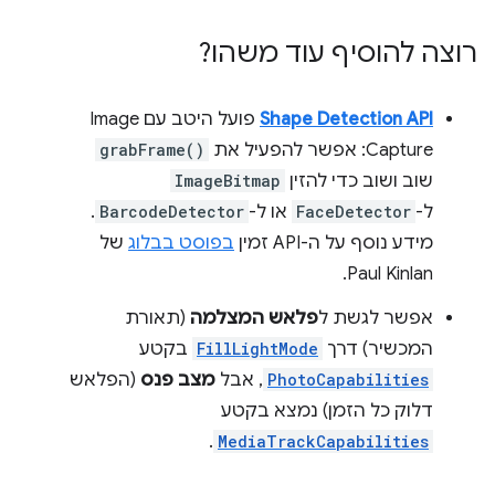
רוצה להוסיף עוד משהו?
Shape Detection API
פועל היטב עם Image
Capture: אפשר להפעיל את
grabFrame()
שוב ושוב כדי להזין
ImageBitmap
ל-
FaceDetector
או ל-
BarcodeDetector
.
מידע נוסף על ה-API זמין
בפוסט בבלוג
של
Paul Kinlan.
אפשר לגשת ל
פלאש המצלמה
(תאורת
המכשיר) דרך
FillLightMode
בקטע
PhotoCapabilities
, אבל
מצב פנס
(הפלאש
דלוק כל הזמן) נמצא בקטע
.
MediaTrackCapabilities