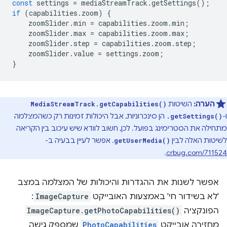
const
settings
=
mediaStreamTrack
.
getSettings
();
if
(
capabilities
.
zoom
)
{
zoomSlider
.
min
=
capabilities
.
zoom
.
min
;
zoomSlider
.
max
=
capabilities
.
zoom
.
max
;
zoomSlider
.
step
=
capabilities
.
zoom
.
step
;
zoomSlider
.
value
=
settings
.
zoom
;
}
הערה:
השיטות
MediaStreamTrack.getCapabilities()
ו-
הן סינכרוניות, אבל היכולות זמינות רק כשהמצלמה
.getSettings()
מתחילה את הסטרימינג בפועל. לכן, חשוב לוודא שיש עיכוב בין הקריאה
לשיטות האלה לבין
. אפשר לעיין בבעיה ב-
getUserMedia()
.
crbug.com/711524
אפשר לשנות את ההגדרות והיכולות של המצלמה במצב
'לא בשידור חי' באמצעות האובייקט
ImageCapture
:
הפונקציה
ImageCapture.getPhotoCapabilities()
מחזירה אובייקט
PhotoCapabilities
שמספק גישה