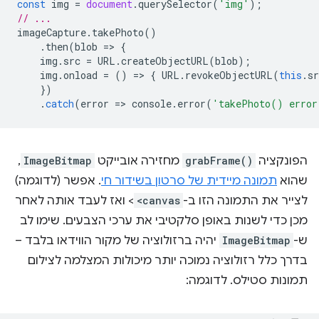
const
img
=
document
.
querySelector
(
'img'
);
// ...
imageCapture
.
takePhoto
()
.
then
(
blob
=
>
{
img
.
src
=
URL
.
createObjectURL
(
blob
);
img
.
onload
=
()
=
>
{
URL
.
revokeObjectURL
(
this
.
sr
})
.
catch
(
error
=
>
console
.
error
(
'takePhoto() error
הפונקציה
grabFrame()
מחזירה אובייקט
ImageBitmap
,
שהוא
תמונה מיידית של סרטון בשידור חי
. אפשר (לדוגמה)
לצייר את התמונה הזו ב-
<canvas
> ואז לעבד אותה לאחר
מכן כדי לשנות באופן סלקטיבי את ערכי הצבעים. שימו לב
ש-
ImageBitmap
יהיה ברזולוציה של מקור הווידאו בלבד –
בדרך כלל רזולוציה נמוכה יותר מיכולות המצלמה לצילום
תמונות סטילס. לדוגמה: