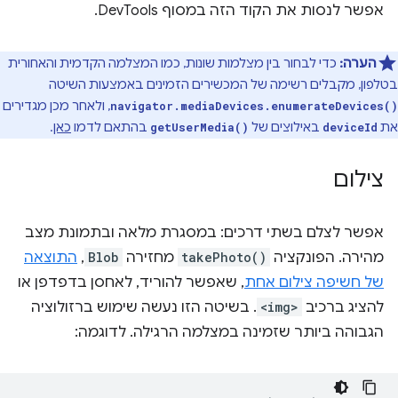
אפשר לנסות את הקוד הזה במסוף DevTools.
הערה:
כדי לבחור בין מצלמות שונות, כמו המצלמה הקדמית והאחורית
בטלפון, מקבלים רשימה של המכשירים הזמינים באמצעות השיטה
, ולאחר מכן מגדירים
navigator.mediaDevices.enumerateDevices()
את
באילוצים של
בהתאם לדמו
כאן
.
getUserMedia()
deviceId
צילום
אפשר לצלם בשתי דרכים: במסגרת מלאה ובתמונת מצב
מהירה. הפונקציה
takePhoto()
מחזירה
Blob
,
התוצאה
של חשיפה צילום אחת
, שאפשר להוריד, לאחסן בדפדפן או
להציג ברכיב
<img>
. בשיטה הזו נעשה שימוש ברזולוציה
הגבוהה ביותר שזמינה במצלמה הרגילה. לדוגמה: