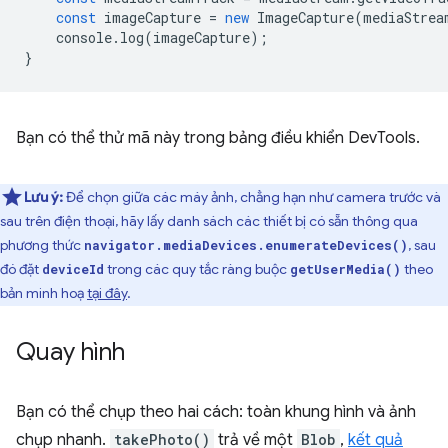
const
imageCapture
=
new
ImageCapture
(
mediaStrea
console
.
log
(
imageCapture
);
}
Bạn có thể thử mã này trong bảng điều khiển DevTools.
Lưu ý:
Để chọn giữa các máy ảnh, chẳng hạn như camera trước và
sau trên điện thoại, hãy lấy danh sách các thiết bị có sẵn thông qua
phương thức
, sau
navigator.mediaDevices.enumerateDevices()
đó đặt
trong các quy tắc ràng buộc
theo
deviceId
getUserMedia()
bản minh hoạ
tại đây
.
Quay hình
Bạn có thể chụp theo hai cách: toàn khung hình và ảnh
chụp nhanh.
takePhoto()
trả về một
Blob
,
kết quả