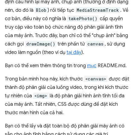
định cấu hình lại máy ảnh, chụp ảnh (thường ở định dạng
nén, do đó là
Blob
) rồi tiếp tục
MediaStreamTrack
. Về
cơ bản, điều này có nghĩa là
takePhoto()
cấp quyền
truy cập vào toàn bộ chức năng độ phân giải ảnh tĩnh
của máy ảnh. Trước đây, bạn chỉ có thể "chụp ảnh" bằng
cách gọi
drawImage()
trên phần tử
canvas
, sử dụng
video làm nguồn (theo ví dụ
tại đây
).
Bạn có thể xem thêm thông tin trong
mục
README.md.
Trong bản minh hoạ này, kích thước
<canvas>
được đặt
thành độ phân giải của luồng video, trong khi kích thước
tự nhiên của
<img>
là độ phân giải hình ảnh tĩnh tối đa
của máy ảnh. Tất nhiên, CSS được dùng để đặt kích
thước màn hình của cả hai.
Bạn có thể lấy và đặt toàn bộ độ phân giải máy ảnh có
sẵn cho ảnh tĩnh bằng cách sử dụng các giá trị