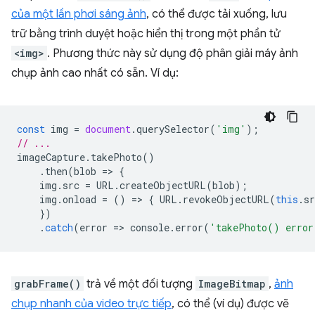
của một lần phơi sáng ảnh
, có thể được tải xuống, lưu
trữ bằng trình duyệt hoặc hiển thị trong một phần tử
<img>
. Phương thức này sử dụng độ phân giải máy ảnh
chụp ảnh cao nhất có sẵn. Ví dụ:
const
img
=
document
.
querySelector
(
'img'
);
// ...
imageCapture
.
takePhoto
()
.
then
(
blob
=
>
{
img
.
src
=
URL
.
createObjectURL
(
blob
);
img
.
onload
=
()
=
>
{
URL
.
revokeObjectURL
(
this
.
sr
})
.
catch
(
error
=
>
console
.
error
(
'takePhoto() error
grabFrame()
trả về một đối tượng
ImageBitmap
,
ảnh
chụp nhanh của video trực tiếp
, có thể (ví dụ) được vẽ