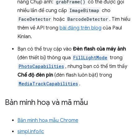
năng Chụp ảnh:
grabFrame()
có thể được gọi
nhiều lần để cung cấp
ImageBitmap
cho
FaceDetector
hoặc
BarcodeDetector
. Tìm hiểu
thêm về API trong
bài đăng trên blog
của Paul
Kinlan.
Bạn có thể truy cập vào
Đèn flash của máy ảnh
(đèn thiết bị) thông qua
FillLightMode
trong
PhotoCapabilities
, nhưng bạn có thể tìm thấy
Chế độ đèn pin
(đèn flash luôn bật) trong
MediaTrackCapabilities
.
Bản minh hoạ và mã mẫu
Bản minh hoạ mẫu Chrome
simpl.info/ic