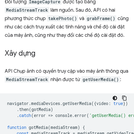
Đối tượng
ImageCapture
được tạo bằng
MediaStreamTrack
làm nguồn. Sau đó, API có hai
phương thức chụp
takePhoto()
và
grabFrame()
cũng
như các cách truy xuất các tính năng và chế độ cài đặt
của máy ảnh, cũng như thay đổi các chế độ cài đặt đó.
Xây dựng
API Chụp ảnh có quyền truy cập vào máy ảnh thông qua
MediaStreamTrack
nhận được từ
getUserMedia()
:
navigator
.
mediaDevices
.
getUserMedia
({
video
:
true
})
.
then
(
gotMedia
)
.
catch
(
error
=
>
console
.
error
(
'getUserMedia() er
function
gotMedia
(
mediaStream
)
{
const
mediaStreamTrack
=
mediaStream
.
getVideoTra