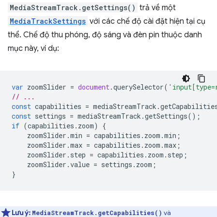
MediaStreamTrack.getSettings()
trả về một
MediaTrackSettings
với các chế độ cài đặt hiện tại cụ
thể. Chế độ thu phóng, độ sáng và đèn pin thuộc danh
mục này, ví dụ:
var
zoomSlider
=
document
.
querySelector
(
'input[type=
// ...
const
capabilities
=
mediaStreamTrack
.
getCapabilitie
const
settings
=
mediaStreamTrack
.
getSettings
();
if
(
capabilities
.
zoom
)
{
zoomSlider
.
min
=
capabilities
.
zoom
.
min
;
zoomSlider
.
max
=
capabilities
.
zoom
.
max
;
zoomSlider
.
step
=
capabilities
.
zoom
.
step
;
zoomSlider
.
value
=
settings
.
zoom
;
}
Lưu ý:
và
MediaStreamTrack.getCapabilities()