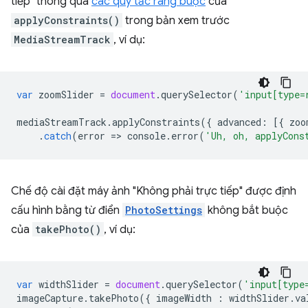
tiếp" thông qua
các quy tắc ràng buộc
của
applyConstraints()
trong bản xem trước
MediaStreamTrack
, ví dụ:
var
zoomSlider
=
document
.
querySelector
(
'input[type=
mediaStreamTrack
.
applyConstraints
({
advanced
:
[{
zoo
.
catch
(
error
=
>
console
.
error
(
'Uh, oh, applyCons
Chế độ cài đặt máy ảnh "Không phải trực tiếp" được định
cấu hình bằng từ điển
PhotoSettings
không bắt buộc
của
takePhoto()
, ví dụ:
var
widthSlider
=
document
.
querySelector
(
'input[type
imageCapture
.
takePhoto
({
imageWidth
:
widthSlider
.
va