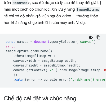
trên
<canvas
>, sau đó được xử lý sau để thay đổi giá trị
màu một cách có chọn lọc. Xin lưu ý rằng
ImageBitmap
sẽ chỉ có độ phân giải của nguồn video — thường thấp
hơn khả năng chụp ảnh tĩnh của máy ảnh. Ví dụ:
const
canvas
=
document
.
querySelector
(
'canvas'
);
// ...
imageCapture
.
grabFrame
()
.
then
(
imageBitmap
=
>
{
canvas
.
width
=
imageBitmap
.
width
;
canvas
.
height
=
imageBitmap
.
height
;
canvas
.
getContext
(
'2d'
).
drawImage
(
imageBitmap
,
0
})
.
catch
(
error
=
>
console
.
error
(
'grabFrame() erro
Chế độ cài đặt và chức năng