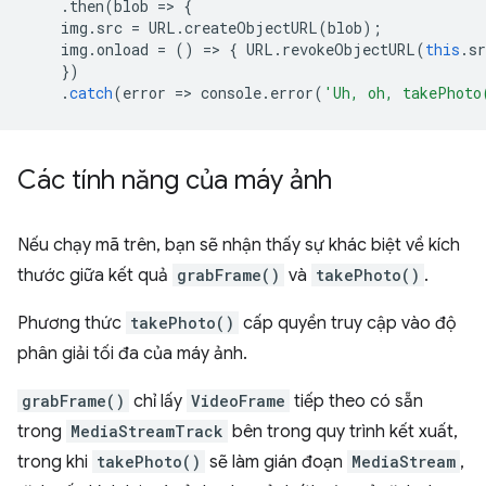
.
then
(
blob
=
>
{
img
.
src
=
URL
.
createObjectURL
(
blob
);
img
.
onload
=
()
=
>
{
URL
.
revokeObjectURL
(
this
.
sr
})
.
catch
(
error
=
>
console
.
error
(
'Uh, oh, takePhoto
Các tính năng của máy ảnh
Nếu chạy mã trên, bạn sẽ nhận thấy sự khác biệt về kích
thước giữa kết quả
grabFrame()
và
takePhoto()
.
Phương thức
takePhoto()
cấp quyền truy cập vào độ
phân giải tối đa của máy ảnh.
grabFrame()
chỉ lấy
VideoFrame
tiếp theo có sẵn
trong
MediaStreamTrack
bên trong quy trình kết xuất,
trong khi
takePhoto()
sẽ làm gián đoạn
MediaStream
,