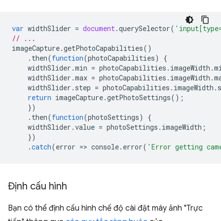
var
widthSlider
=
document
.
querySelector
(
'input[type
// ...
imageCapture
.
getPhotoCapabilities
()
.
then
(
function
(
photoCapabilities
)
{
widthSlider
.
min
=
photoCapabilities
.
imageWidth
.
m
widthSlider
.
max
=
photoCapabilities
.
imageWidth
.
m
widthSlider
.
step
=
photoCapabilities
.
imageWidth
.
return
imageCapture
.
getPhotoSettings
();
})
.
then
(
function
(
photoSettings
)
{
widthSlider
.
value
=
photoSettings
.
imageWidth
;
})
.
catch
(
error
=
>
console
.
error
(
'Error getting cam
Định cấu hình
Bạn có thể định cấu hình chế độ cài đặt máy ảnh "Trực