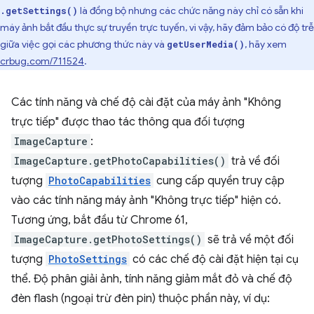
là đồng bộ nhưng các chức năng này chỉ có sẵn khi
.getSettings()
máy ảnh bắt đầu thực sự truyền trực tuyến, vì vậy, hãy đảm bảo có độ trễ
giữa việc gọi các phương thức này và
, hãy xem
getUserMedia()
crbug.com/711524
.
Các tính năng và chế độ cài đặt của máy ảnh "Không
trực tiếp" được thao tác thông qua đối tượng
ImageCapture
:
ImageCapture.getPhotoCapabilities()
trả về đối
tượng
PhotoCapabilities
cung cấp quyền truy cập
vào các tính năng máy ảnh "Không trực tiếp" hiện có.
Tương ứng, bắt đầu từ Chrome 61,
ImageCapture.getPhotoSettings()
sẽ trả về một đối
tượng
PhotoSettings
có các chế độ cài đặt hiện tại cụ
thể. Độ phân giải ảnh, tính năng giảm mắt đỏ và chế độ
đèn flash (ngoại trừ đèn pin) thuộc phần này, ví dụ: