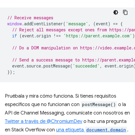
// Receive messages
window
.
addEventListener
(
'message'
,
(
event
)
=
>
{
// Reject all messages except ones from https://pa
if
(
event
.
origin
!==
'https://parent.example.com'
)
// Do a DOM manipulation on https://video.example.
// Send a success message to https://parent.exampl
event
.
source
.
postMessage
(
'succeeded'
,
event
.
origin
});
Pruébala y mira cómo funciona. Si tienes requisitos
específicos que no funcionan con
postMessage()
o la
API de Channel Messaging, comunícate con nosotros en
Twitter a través de @ChromiumDev
o haz una pregunta
en Stack Overflow con
una etiqueta
document.domain
.