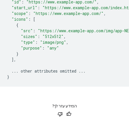
"id"
:
"https://www.example-app.com/"
,
"start_url"
:
"https://www.example-app.com/index.h
"scope"
:
"https://www.example-app.com/"
,
"icons"
:
[
{
"src"
:
"https://www.example-app.com/img/app-N
"sizes"
:
"512x512"
,
"type"
:
"image/png"
,
"purpose"
:
"any"
}
],
...
other
attributes
omitted
...
}
המידע עזר לך?