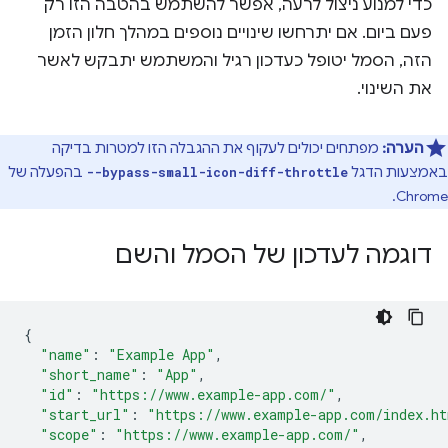
כדי למנוע ניצול לרעה, אפשר להשתמש בהטבה הזו רק
פעם ביום. אם יתרחשו שינויים נוספים במהלך חלון הזמן
הזה, הסמל יטופל כעדכון רגיל והמשתמש יתבקש לאשר
את השינוי.
הערה:
מפתחים יכולים לעקוף את ההגבלה הזו למטרות בדיקה
באמצעות הדגל
בהפעלה של
--bypass-small-icon-diff-throttle
Chrome.
דוגמה לעדכון של הסמל והשם
{
"name"
:
"Example App"
,
"short_name"
:
"App"
,
"id"
:
"https://www.example-app.com/"
,
"start_url"
:
"https://www.example-app.com/index.h
"scope"
:
"https://www.example-app.com/"
,