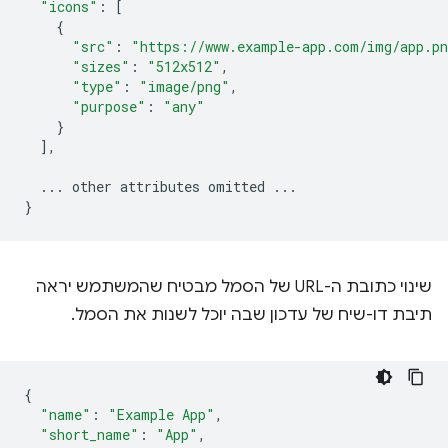
"icons"
:
[
{
"src"
:
"https://www.example-app.com/img/app.p
"sizes"
:
"512x512"
,
"type"
:
"image/png"
,
"purpose"
:
"any"
}
],
...
other
attributes
omitted
...
}
שינוי כתובת ה-URL של הסמל מבטיח שהמשתמש יראה
תיבת דו-שיח של עדכון שבה יוכל לשנות את הסמל.
{
"name"
:
"Example App"
,
"short_name"
:
"App"
,