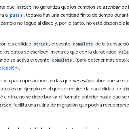
enta que
strict
no garantiza que los cambios se
escriban
de i
ama a
put()
, todavía hay una cantidad finita de tiempo durante
cambio no llegue al disco y, por lo tanto, no esté disponible 
 con durabilidad
strict
, el evento
complete
de la transacci
 los datos se escriben, mientras que con la durabilidad
rela
ndo se activa el evento
complete
. (para obtener más detall
plicación
).
e usa para operaciones en las que
necesitas
saber que se escr
datos es un ejemplo en el que se requiere la durabilidad de
st
a otro, no se debe borrar el formato anterior hasta que se 
trict
facilita una rutina de migración que podría recuperarse