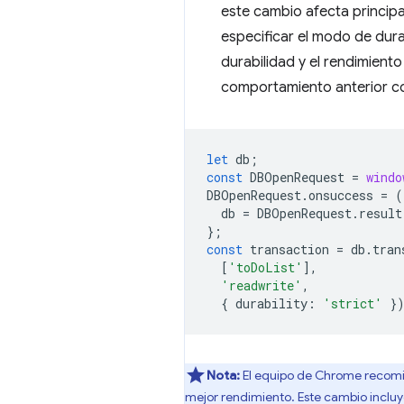
este cambio afecta princip
especificar el modo de dura
durabilidad y el rendimient
comportamiento anterior 
let
db
;
const
DBOpenRequest
=
windo
DBOpenRequest
.
onsuccess
=
(
db
=
DBOpenRequest
.
result
};
const
transaction
=
db
.
tran
[
'toDoList'
],
'readwrite'
,
{
durability
:
'strict'
}
Nota:
El equipo de Chrome recomie
mejor rendimiento. Este cambio incluye