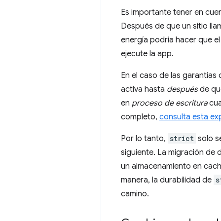
Es importante tener en cu
Después de que un sitio ll
energía podría hacer que el 
ejecute la app.
En el caso de las garantías
activa hasta
después
de que
en
proceso de escritura
cua
completo,
consulta esta ex
Por lo tanto,
strict
solo s
siguiente. La migración de 
un almacenamiento en caché 
manera, la durabilidad de
s
camino.