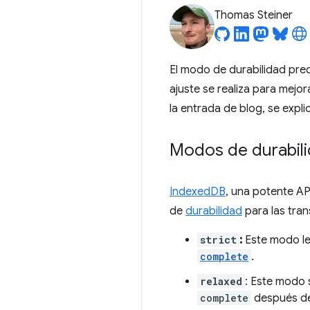
Thomas Steiner
El modo de durabilidad pr
ajuste se realiza para mejor
la entrada de blog, se expli
Modos de durabil
IndexedDB
, una potente A
de
durabilidad
para las tra
strict
:
Este modo le 
complete
.
relaxed
: Este modo 
complete
después de 