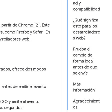
ad y
compatibilidad
¿Qué significa
 partir de Chrome 121. Este
esto para los
s, como Firefox y Safari. En
desarrolladore
s web?
sarrolladores web.
Prueba el
cambio de
forma local
antes de que
urados, ofrece dos modos
se envíe
Más
 antes de emitir el evento
información
Agradecimient
 SO y emite el evento
os
dos segundos.