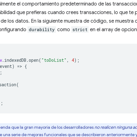
almente el comportamiento predeterminado de las transacci
bilidad que prefieras cuando crees transacciones, lo que te pe
o de los datos. En la siguiente muestra de código, se muestra
configurando
durability
como
strict
en el array de opcion
w
.
indexedDB
.
open
(
"toDoList"
,
4
);
event
)
=
>
{
;
saction
(
);
nda que la gran mayoría de los desarrolladores
no realicen ninguna a
 una serie de mejoras funcionales que se describieron anteriormente y 