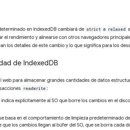
edeterminado en IndexedDB cambiará de
strict
a
relaxed
a
ar el rendimiento y alinearse con otros navegadores principale
can los detalles de este cambio y lo que significa para los de
idad de Indexed
DB
PI web para almacenar grandes cantidades de datos estruct
nsacciones
readwrite
:
indica explícitamente al SO que borre los cambios en el disco
se basa en el comportamiento de limpieza predeterminado del
que los cambios llegan al búfer del SO, que se borra cada 