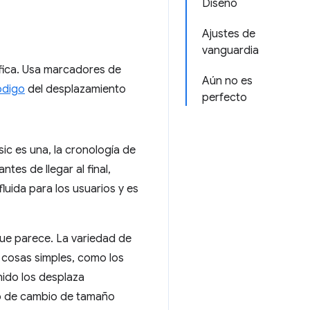
Diseño
Ajustes de
vanguardia
áfica. Usa marcadores de
Aún no es
ódigo
del desplazamiento
perfecto
ic es una, la cronología de
tes de llegar al final,
uida para los usuarios y es
 que parece. La variedad de
cosas simples, como los
nido los desplaza
to de cambio de tamaño