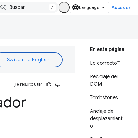
/
Acceder
En esta página
Lo correcto™
Reciclaje del
DOM
¿Te resultó útil?
ador
Tombstones
Anclaje de
desplazamient
o