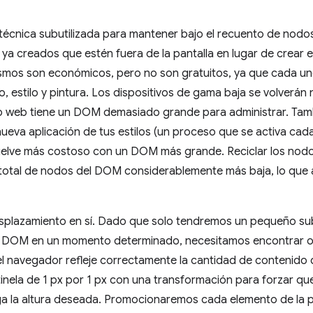
 técnica subutilizada para mantener bajo el recuento de nodo
ya creados que estén fuera de la pantalla en lugar de crear 
smos son económicos, pero no son gratuitos, ya que cada un
o, estilo y pintura. Los dispositivos de gama baja se volverá
l sitio web tiene un DOM demasiado grande para administrar. Ta
eva aplicación de tus estilos (un proceso que se activa cad
uelve más costoso con un DOM más grande. Reciclar los nodo
otal de nodos del DOM considerablemente más baja, lo que 
desplazamiento en sí. Dado que solo tendremos un pequeño su
el DOM en un momento determinado, necesitamos encontrar ot
 navegador refleje correctamente la cantidad de contenido qu
nela de 1 px por 1 px con una transformación para forzar qu
nga la altura deseada. Promocionaremos cada elemento de la p