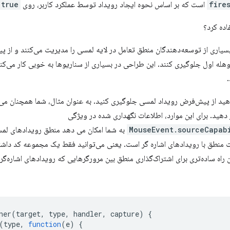
fire
است که بر اساس نحوه ایجاد رویداد توسط عملکرد کاربر، روی
true
اده کرد؟
Pointer Even، امروزه بسیاری از توسعه‌دهندگان منطق تعامل در لایه لمسی را مدیریت می‌کنند 
له اول جلوگیری کنند. این طراحی در بسیاری از سناریوها به خوبی کار می‌کند و
واهید از پیش‌فرض رویداد لمسی جلوگیری کنید. به عنوان مثال، شما همچنان می
 دهید. برای این موارد، اطلاعات نگهداری شده در ویژگی
MouseEvent.sourceCapab
به شما امکان می دهد منطق رویدادهای لمس
منطق با رویدادهای اشاره گر است. یعنی می‌توانید فقط یک مجموعه کد داشته
اه ساده‌تری برای اشتراک‌گذاری منطق بین مرورگرهایی که رویدادهای اشاره‌گر را
ner
(
target
,
type
,
handler
,
capture
)
{
(
type
,
function
(
e
)
{