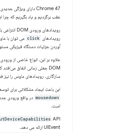
Chrome 47 دارای ویژگی جدیدی است که درک نحوه تعامل کاربران با سایت شما را آسان‌تر می‌کند:
عقب برگردیم و یاد بگیریم که چرا ا
رویدادهای و
رویدادهای
click
می توان با ماو
آوردن جزئیات دستگاه فیزیکی مسئو
DOM جعلی زمانی اتفاق می‌افتد
سازگاری، رویدادهای ماوس را نیز فع
این باعث ایجاد مشکلاتی برای توسع
mousedown
در واقع ورودی جدید
است.
API جدید جزئیاتی را در مورد منابع اصلی رویدادهای ورودی از طریق یک شی
utDeviceCapabilities
UIEvent ارائه می دهد.