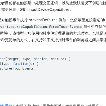
发者目前都在触摸层中处理交互逻辑，以防止默认情况下创建“虚
可利用 InputDeviceCapabilities。
触摸事件执行 preventDefault；例如，您仍希望点按发送
Event.sourceCapabilities.firesTouchEvents
属性中存储的
模型中，该模型与您使用指针事件管理逻辑的方式
类似
。也就是
一种更简单的方式，在支持和不支持指针事件的浏览器之间共享
ner
(
target
,
type
,
handler
,
capture
)
{
(
type
,
function
(
e
)
{
s
.
firesTouchEvents
)