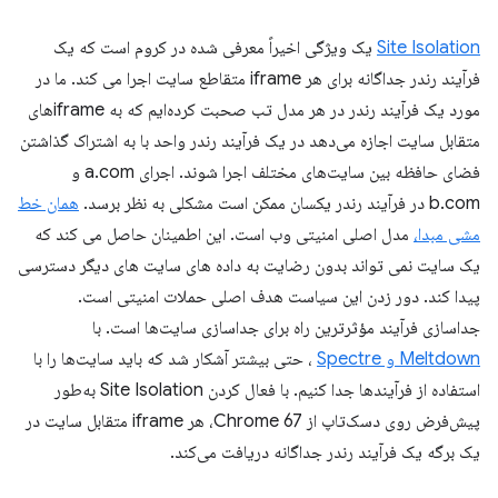
Site Isolation
یک ویژگی اخیراً معرفی شده در کروم است که یک
فرآیند رندر جداگانه برای هر iframe متقاطع سایت اجرا می کند. ما در
مورد یک فرآیند رندر در هر مدل تب صحبت کرده‌ایم که به iframe‌های
متقابل سایت اجازه می‌دهد در یک فرآیند رندر واحد با به اشتراک گذاشتن
فضای حافظه بین سایت‌های مختلف اجرا شوند. اجرای a.com و
b.com در فرآیند رندر یکسان ممکن است مشکلی به نظر برسد.
همان خط
مشی مبدا،
مدل اصلی امنیتی وب است. این اطمینان حاصل می کند که
یک سایت نمی تواند بدون رضایت به داده های سایت های دیگر دسترسی
پیدا کند. دور زدن این سیاست هدف اصلی حملات امنیتی است.
جداسازی فرآیند مؤثرترین راه برای جداسازی سایت‌ها است. با
Meltdown و Spectre
، حتی بیشتر آشکار شد که باید سایت‌ها را با
استفاده از فرآیندها جدا کنیم. با فعال کردن Site Isolation به‌طور
پیش‌فرض روی دسک‌تاپ از Chrome 67، هر iframe متقابل سایت در
یک برگه یک فرآیند رندر جداگانه دریافت می‌کند.