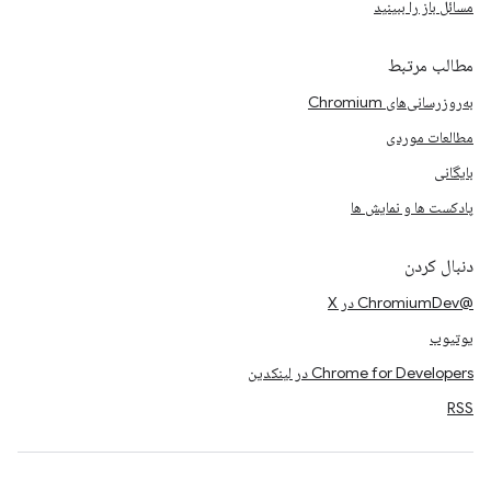
مسائل باز را ببینید
مطالب مرتبط
به‌روزرسانی‌های Chromium
مطالعات موردی
بایگانی
پادکست ها و نمایش ها
دنبال کردن
@ChromiumDev در X
یوتیوب
Chrome for Developers در لینکدین
RSS