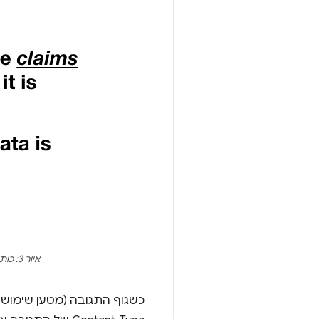
איור 3: כותרת התגובה שמכילה את Content-Type ואת המטען הייעודי (Payload) שהוא הנתונים בפועל
כשגוף התגובה (מטען שימושי