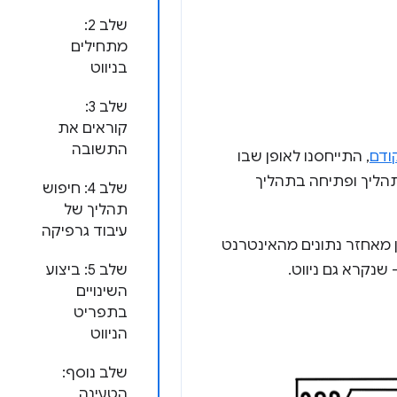
שלב 2:
מתחילים
בניווט
שלב 3:
קוראים את
התשובה
ודם
, התייחסנו לאופן שבו
תהליך ופתיחה בתהליך
שלב 4: חיפוש
תהליך של
עיבוד גרפיקה
ידים כתובת URL בדפדפן, ואז הדפדפן מאחזר נתונים מהאינטרנט
נקרא גם ניווט.
שלב 5: ביצוע
השינויים
בתפריט
הניווט
שלב נוסף:
הטעינה