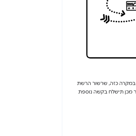
 הזה, ייתכן ששרשור הרשת יקבל כותרת של הפניה אוטומטית מהשרת, כמו HTTP 301. במקרה כזה, שרשור הרשת
 מכן תישלח בקשה נוספת