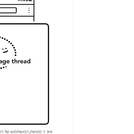
איור 1: ממשק המשתמש של הדפדפן בחלק העליון, תרשים של תהליך הדפדפן עם שרשור של ממשק המשתמש, הרשת והאחסון בחלק התחתון