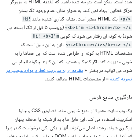
شده است. ممکن است متوجه شده باشید که تغذیه HTML به مرورگر
هرگز خطایی ایجاد نمی کند. به عنوان مثال، عدم وجود تگ بستن
</p>
یک HTML معتبر است. نشانه گذاری اشتباه مانند
Hi!
<b>I'm <i>Chrome</b>!</i>
(برچسب b قبل از تگ i بسته می
شود) به گونه ای رفتار می شود که گویی
Hi! <b>I'm
<i>Chrome</i></b><i>!</i>
. این به این دلیل است که
مشخصات HTML به گونه ای طراحی شده است که این خطاها را به
خوبی مدیریت کند. اگر کنجکاو هستید که این کارها چگونه انجام می
شود، می توانید در بخش «
مقدمه ای بر مدیریت خطا و موارد عجیب در
تجزیه کننده
» از مشخصات HTML مطالعه کنید.
بارگیری منابع فرعی
یک وب سایت معمولا از منابع خارجی مانند تصاویر، CSS و جاوا
اسکریپت استفاده می کند. این فایل ها باید از شبکه یا حافظه پنهان
بارگیری شوند. رشته اصلی
می تواند
آنها را یکی یکی درخواست کند، زیرا
آنها آنها را در حین تجزیه برای ساختن DOM پیدا می کنند، اما به منظور