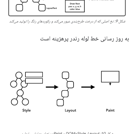
شکل 9: نخ اصلی که از درخت طرح‌بندی عبور می‌کند و رکوردهای رنگ را تولید می‌کند
به روز رسانی خط لوله رندر پرهزینه است
شکل 10: DOM+Style، Layout و Paint درختان به ترتیب تولید