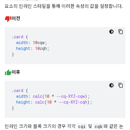
요소의 인라인 스타일을 통해 이러한 속성의 값을 설정합니다.
이전
.
card
{
width
:
10
cqw
;
height
:
10
cqh
;
}
이후
.
card
{
width
:
calc
(
10
*
--cq-XYZ-cqw
);
height
:
calc
(
10
*
--cq-XYZ-cqh
);
}
인라인 크기와 블록 크기의 경우 각각
cqi
및
cqb
와 같은 논