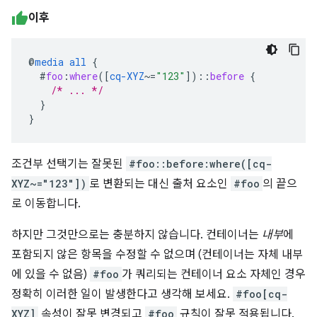
이후
@
media
all
{
#
foo
:
where
([
cq-XYZ
~=
"123"
])
::
before
{
/* ... */
}
}
조건부 선택기는 잘못된
#foo::before:where([cq-
XYZ~="123"])
로 변환되는 대신 출처 요소인
#foo
의 끝으
로 이동합니다.
하지만 그것만으로는 충분하지 않습니다. 컨테이너는
내부
에
포함되지 않은 항목을 수정할 수 없으며 (컨테이너는 자체 내부
에 있을 수 없음)
#foo
가 쿼리되는 컨테이너 요소 자체인 경우
정확히 이러한 일이 발생한다고 생각해 보세요.
#foo[cq-
XYZ]
속성이 잘못 변경되고
#foo
규칙이 잘못 적용됩니다.