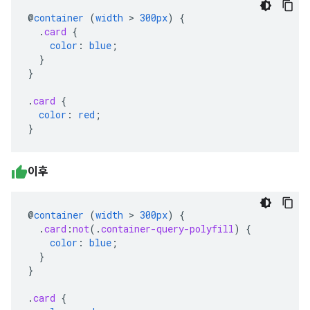
@
container
(
width
>
300px
)
{
.
card
{
color
:
blue
;
}
}
.
card
{
color
:
red
;
}
이후
@
container
(
width
>
300px
)
{
.
card
:
not
(
.
container-query-polyfill
)
{
color
:
blue
;
}
}
.
card
{