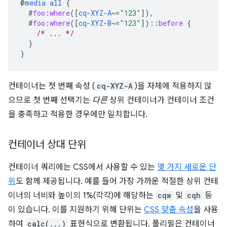
@
media
all
{
#
foo
:
where
([
cq-XYZ-A
~=
"123"
]),
#
foo
:
where
([
cq-XYZ-B
~=
"123"
])
::
before
{
/* ... */
}
}
컨테이너는 첫 번째 속성 (
cq-XYZ-A
)을 자체에 적용하지 않
으므로 첫 번째 선택기는
다른
상위 컨테이너가 컨테이너 조건
을 충족하고 적용한 경우에만 일치합니다.
컨테이너 상대 단위
컨테이너 쿼리에는 CSS에서 사용할 수 있는
몇 가지 새로운 단
위
도 함께 제공됩니다. 예를 들어 가장 가까운 적절한 상위 컨테
이너의 너비와 높이의 1%(각각)에 해당하는
cqw
및
cqh
등
이 있습니다. 이를 지원하기 위해 단위는
CSS 맞춤 속성
을 사용
하여
calc(...)
표현식으로 변환됩니다. 폴리필은 컨테이너