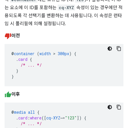
는 요소에 이 ID를 포함하는
cq-XYZ
속성이 있는 경우에만 적
용되도록 각 선택기를 변환하는 데 사용됩니다. 이 속성은 런타
임 시 폴리필에 의해 설정됩니다.
이전
@
container
(
width
>
300px
)
{
.
card
{
/* ... */
}
}
이후
@
media
all
{
.
card
:
where
([
cq-XYZ
~=
"123"
])
{
/* ... */