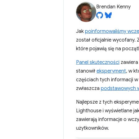
Brendan Kenny
Jak
poinformowaliśmy wcześ
został oficjalnie wycofany.
które pojawią się na począt
Panel skuteczności
zawiera 
stanowił
eksperyment
, w k
częściach tych informacji
zwłaszcza
podstawowych w
Najlepsze z tych eksperyme
Lighthouse i wyświetlane j
zawierają informacje o wcz
użytkowników.