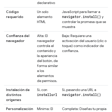
declarativo
Código
Un solo
JavaScript para llamar a
navigator
.
install(
)
requerido
elemento
y
HTML
controlar la promesa que se
muestra
Confianza del
Alta: El
Baja: Requiere una
navegador
navegador
activación del usuario (clic o
controla el
toque) como indicador de
contenido y
confianza.
la apariencia
del botón, de
forma similar
a los
elementos
de permisos.
Instalación de
Sí, con
Sí, pasando una URL a
installurl
navigator
.
install(
)
distintos
orígenes
Personalización
Mínima: El
Completa: Diseñas tu propia