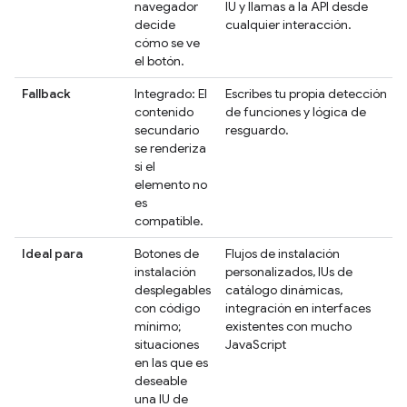
navegador
IU y llamas a la API desde
decide
cualquier interacción.
cómo se ve
el botón.
Fallback
Integrado: El
Escribes tu propia detección
contenido
de funciones y lógica de
secundario
resguardo.
se renderiza
si el
elemento no
es
compatible.
Ideal para
Botones de
Flujos de instalación
instalación
personalizados, IUs de
desplegables
catálogo dinámicas,
con código
integración en interfaces
mínimo;
existentes con mucho
situaciones
JavaScript
en las que es
deseable
una IU de