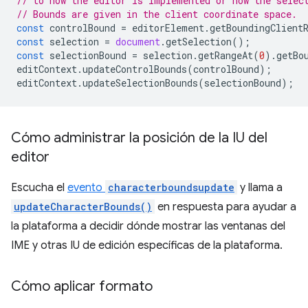
// to how the editor is implemented or how the selec
// Bounds are given in the client coordinate space.
const
controlBound
=
editorElement
.
getBoundingClient
const
selection
=
document
.
getSelection
();
const
selectionBound
=
selection
.
getRangeAt
(
0
).
getBo
editContext
.
updateControlBounds
(
controlBound
);
editContext
.
updateSelectionBounds
(
selectionBound
);
Cómo administrar la posición de la IU del
editor
Escucha el
evento
characterboundsupdate
y llama a
updateCharacterBounds()
en respuesta para ayudar a
la plataforma a decidir dónde mostrar las ventanas del
IME y otras IU de edición específicas de la plataforma.
Cómo aplicar formato