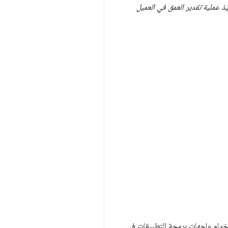
يذ عملية تقدير العمق في العميل
Huggi تتيح لك تشغيل آلاف النماذج باستخدام واجهات برمجة التطبيقات في