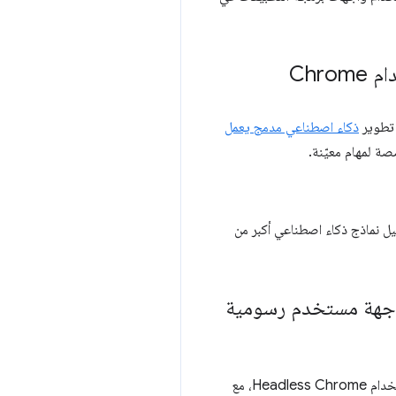
ذكاء اصطناعي مدمج يعمل
بت، ما يتيح لك تحميل نماذج ذكاء اصطناعي أكبر من
يمكنك الآن اختبار الذكاء الاصطناعي من جهة العميل (أو أي تطبيق يحتاج إلى توافق WebGL أو WebGPU) باستخدام Headless Chrome، مع