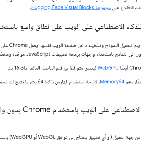
مجموعة Hugging Face Visual Blocks
.
ذج باستخدام واجهات برمجة تطبيقات JavaScript موحّدة ومخصّصة لمهام معيّنة.
WebGPU
ليصبح متوافقًا مع قيم الفاصلة العائمة ذات 16 بت.
Memory64
، لإتاحة استخدام فهارس ذاكرة 64 
لى الويب باستخدام Chrome بدون واجهة مستخدم رسومية