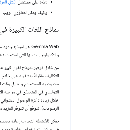
نظرة على مستقبل
الكتل المرئ
وكيف يمكن لمطوّري الويب استخدام JavaScript في Chrome للعمل مع AI
نماذج اللغات الكبيرة في
والتكنولوجيا نفسها التي استخدمناها لإنشا
من خلال توفير نموذج لغوي كبير عل
التكاليف مقارنةً بتشغيله على خادم 
خصوصية المستخدم وتقليل وقت الاست
التوليدي في المتصفّح في مراحله ال
خلال زيادة ذاكرة الوصول العشوائي 
الرسومات)، نتوقّع أن تتوفّر المزيد م
يمكن للأنشطة التجارية إعادة تصمي
في حالات الاستخدام الخاصة بمهام م