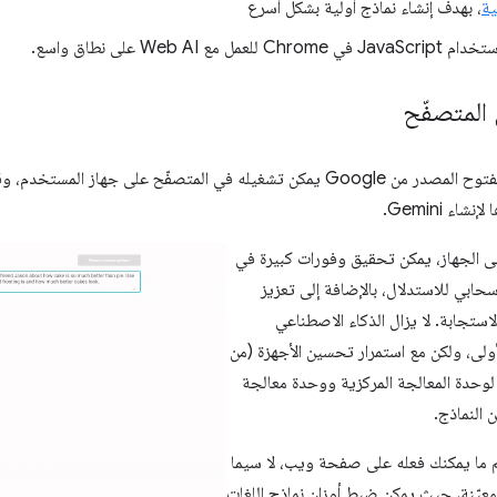
ية
، بهدف إنشاء نماذج أولية بشكل أسرع
Web  على نطاق واسع.
 المتصفّح
‫Gemma Web هو نموذج جديد مفتوح المصدر من Google يمكن تشغيله في المتصفّح على جه
ء Gemini.
ى الجهاز، يمكن تحقيق وفورات كبيرة في
سحابي للاستدلال، بالإضافة إلى تعزيز
جابة. لا يزال الذكاء الاصطناعي
أولى، ولكن مع استمرار تحسين الأجهزة (من
لوحدة المعالجة المركزية ووحدة معالجة
ن النماذج.
م ما يمكنك فعله على صفحة ويب، لا سيما
عيّنة، حيث يمكن ضبط أوزان نماذج اللغات