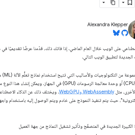
Alexandra Klepper
الجديدة لتطبيق الويب التالي.
الذكاء ال
يعمل على وحدة المعالجة المركزية (CPU) أو وحدة معالجة الرسومات (GPU) في الجها
WebAssembly وWebGPU
. ويختلف ذلك عن الذكاء الاصطناعي
لكترونية"، حيث يتم تنفيذ النموذج على خادم ويتم الوصول إليه باستخدام واج
 الكبيرة الجديدة في المتصفّح وتأثير تشغيل النماذج من جهة العميل