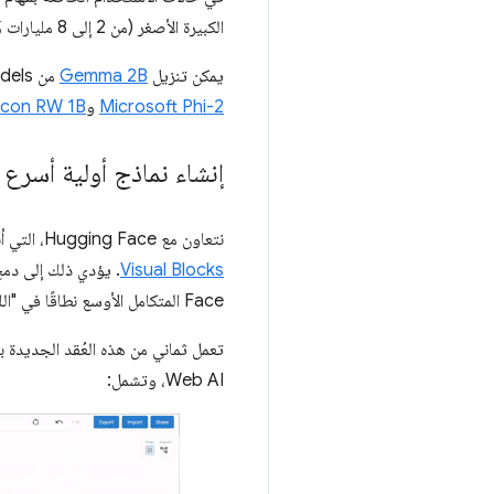
الكبيرة الأصغر (من 2 إلى 8 مليارات مَعلمة) لتشغيلها على أجهزة المستهلكين.
يمكن تنزيل
Gemma 2B
من Kaggle Models، وهو متوافق مع
Microsoft Phi-2
و
lcon RW 1B
إنشاء نماذج أولية أسرع 
نتعاون مع Hugging Face، التي أنشأت 16 عقدة مخصّصة جديدة تمامًا لـ
Visual Blocks
. يؤدي ذلك إلى دم
Face المتكامل الأوسع نطاقًا في "اللبنات المرئية".
تعمل ثماني من هذه العُقد الجديدة 
Web AI، وتشمل: