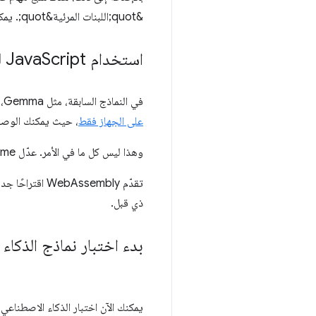
&quot;اللبنات المرئية&quot;. يمكنك الاطّلاع على
استخدام Java
Script للذكاء الاصطناعي على الويب على نطاق واسع باستخدام Chrome
في النماذج السابقة، مثل Gemma، يتم تحميل النموذج وتشغيله داخل صفحة الويب نفسها. يعمل Chrome على تطوير
على الجهاز فقط
، حيث يمكنك الوصول إلى النما
وهذا ليس كل ما في الأمر. عدّل Chrome أيضًا
تقدّم WebAssembly اقتراحًا جديدًا، وهو
ذي قبل.
بدء اختبار نماذج الذكاء الاصطناعي ع