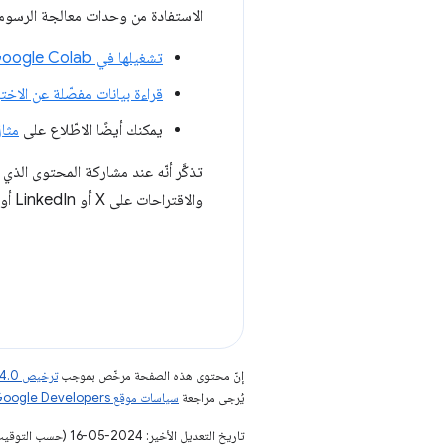
الاستفادة من وحدات معالجة الرسومات من جهة الخادم لت
تشغيلها في Google Colab
قراءة بيانات مفصّلة عن الاختب
يمكنك أيضًا الاطّلاع على
مثال
والاقتراحات على X أو LinkedIn أو منصة التواصل الاجتماعي المفضّلة لديك.
إنّ محتوى هذه الصفحة مرخّص بموجب
ترخيص Creative Commons Attribution 4.0‏
يُرجى مراجعة
سياسات موقع Google Developers‏
تاريخ التعديل الأخير: 2024-05-16 (حسب التوقيت العالمي المتفَّق عليه)