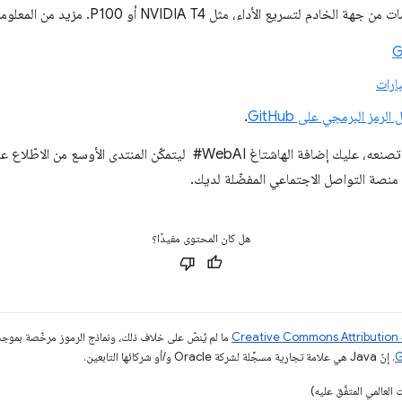
سريع الأداء، مثل NVIDIA T4 أو P100. مزيد من المعلومات:
ارات
 الرمز البرمجي على GitHub
.
تذكَّر أنّه عند مشاركة المحتوى الذي تصنعه، عليك إضافة الهاشتاغ ‎ #WebAI لي
هل كان المحتوى مفيدًا؟
ما لم يُنصّ على خلاف ذلك، ونماذج الرموز مرخّصة بمو
. إنّ Java هي علامة تجارية مسجَّلة لشركة Oracle و/أو شركائها التابعين.