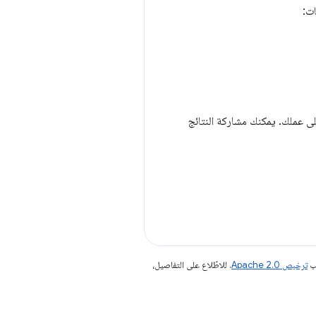
تمكّن المنتدى الأوسع من الاطّلاع على عملك. يمكنك مشاركة النتائج
جب
ترخيص Apache 2.0‏
. للاطّلاع على التفاصيل،