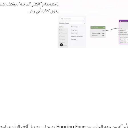
باستخدام "الكتل المرئية"، يمكنك تنف
بدون كتابة أي رمز.
بالإضافة إلى ذلك، هناك سبع مهام تعلُّم آلة من جهة الخادم من ng Face