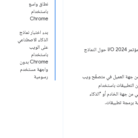
نطاق واسع
باستخدام
Chrome
بدء اختبار نماذج
الذكاء الاصطناعي
على الويب
لقد تغيّر الكثير في مجال الذكاء الاصطناعي على الويب خلال العام الماضي. إذا فاتك ذلك، قدّمنا عرضًا تقديميًا في مؤتمر I/O 2024 حول النماذج
باستخدام
Chrome بدون
واجهة مستخدم
اصطناعي على الويب هو مجموعة من التكنولوجيات والأساليب التي تتيح استخدام نماذج تعلُّم الآلة (ML) من جهة العميل في متصفّح ويب
رسومية
ز. ويمكن إنشاء هذا النوع من التطبيقات باستخدام
 من جهة الخادم أو "الذكاء
هة برمجة تطبيقات.