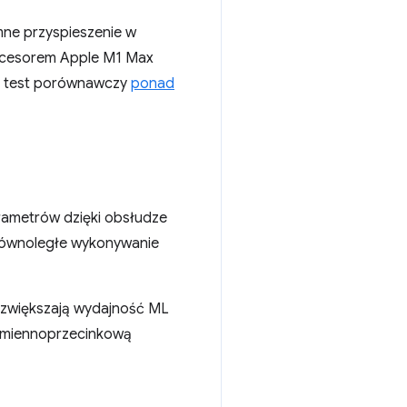
ne przyspieszenie w
rocesorem Apple M1 Max
za test porównawczy
ponad
rametrów dzięki obsłudze
ą równoległe wykonywanie
 zwiększają wydajność ML
ą zmiennoprzecinkową