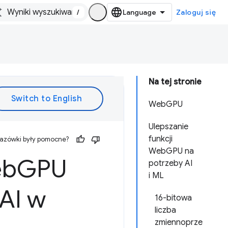
/
Zaloguj się
Na tej stronie
WebGPU
Ulepszanie
funkcji
kazówki były pomocne?
WebGPU na
eb
GPU
potrzeby AI
i ML
 AI w
16-bitowa
liczba
zmiennoprze