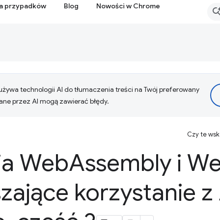
ia przypadków
Blog
Nowości w Chrome
żywa technologii AI do tłumaczenia treści na Twój preferowany
ne przez AI mogą zawierać błędy.
Czy te ws
ia Web
Assembly i W
zające korzystanie z