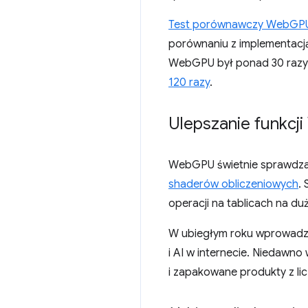
Test porównawczy WebGPU 
porównaniu z implementacj
WebGPU był ponad 30 razy 
120 razy
.
Ulepszanie funkcj
WebGPU świetnie sprawdza s
shaderów obliczeniowych
.
operacji na tablicach na d
W ubiegłym roku wprowadzi
i AI w internecie. Niedawn
i zapakowane produkty z lic