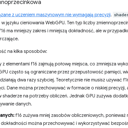
ennoprzecinkowa
ązane z uczeniem maszynowym nie wymagają precyzji
.
shade
6 w języku cieniowania WebGPU. Ten typ liczby zmiennoprzeci
f16 ma mniejszy zakres i mniejszą dokładność, ale w przypadk
rczające.
ość na kilka sposobów:
 z elementami f16 zajmują połowę miejsca, co zmniejsza wyko
 GPU często są ograniczane przez przepustowość pamięci, w
działają dwa razy szybciej. Teoretycznie nie musisz używać f
ci. Dane można przechowywać w formacie o niskiej precyzji,
w shaderze na potrzeby obliczeń. Jednak GPU zużywa dodat
ywanie danych.
danych:
f16 zużywa mniej zasobów obliczeniowych, ponieważ m
ej dokładności można przechowywać i wykorzystywać bezpoś