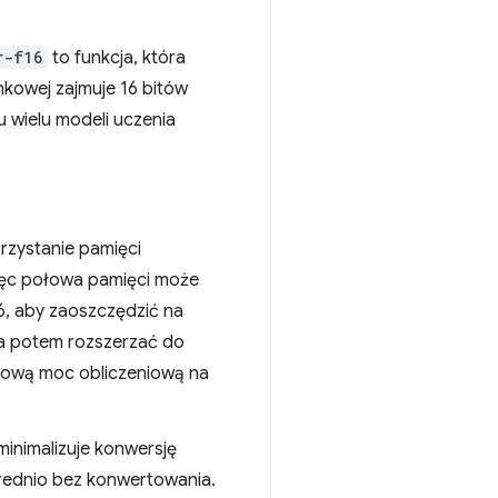
r-f16
to funkcja, która
nkowej zajmuje 16 bitów
u wielu modeli uczenia
rzystanie pamięci
ięc połowa pamięci może
16, aby zaoszczędzić na
 a potem rozszerzać do
kową moc obliczeniową na
inimalizuje konwersję
rednio bez konwertowania.