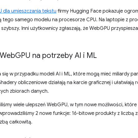
dla umieszczania tekstu
firmy Hugging Face pokazuje ogrom
ą tego samego modelu na procesorze CPU. Na laptopie z p
szybszy. Inni użytkownicy zgłaszają, że WebGPU przyspies
i Web
GPU na potrzeby AI i ML
ię w przypadku modeli AI i ML, które mogą mieć miliardy pa
 Shadery obliczeniowe działają na karcie graficznej i ułatwiaj
użych zbiorach danych.
liśmy wiele ulepszeń WebGPU, w tym nowe możliwości, które
o wprowadziliśmy 2 nowe funkcje: 16-bitowe produkty z liczb
zbą całkowitą.