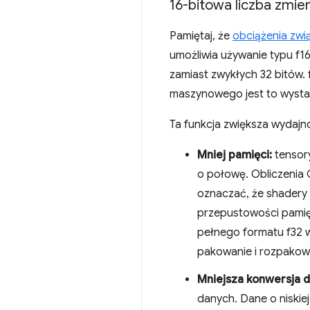
16-bitowa liczba zmi
Pamiętaj, że
obciążenia zwi
umożliwia używanie typu f1
zamiast zwykłych 32 bitów. 
maszynowego jest to wysta
Ta funkcja zwiększa wydajn
Mniej pamięci:
tensory
o połowę. Obliczenia
oznaczać, że shadery 
przepustowości pamię
pełnego formatu f32 
pakowanie i rozpakow
Mniejsza konwersja 
danych. Dane o niski