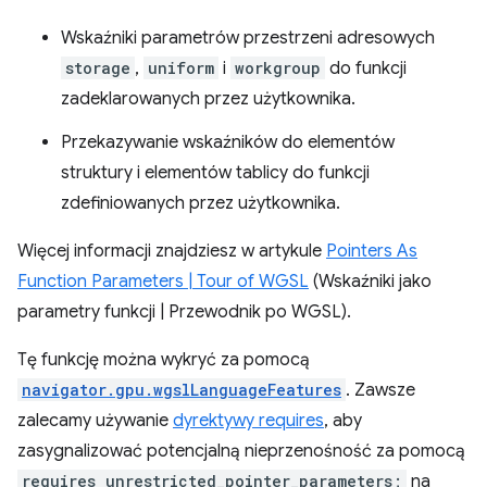
Wskaźniki parametrów przestrzeni adresowych
storage
,
uniform
i
workgroup
do funkcji
zadeklarowanych przez użytkownika.
Przekazywanie wskaźników do elementów
struktury i elementów tablicy do funkcji
zdefiniowanych przez użytkownika.
Więcej informacji znajdziesz w artykule
Pointers As
Function Parameters | Tour of WGSL
(Wskaźniki jako
parametry funkcji | Przewodnik po WGSL).
Tę funkcję można wykryć za pomocą
navigator.gpu.wgslLanguageFeatures
. Zawsze
zalecamy używanie
dyrektywy requires
, aby
zasygnalizować potencjalną nieprzenośność za pomocą
requires unrestricted_pointer_parameters;
na