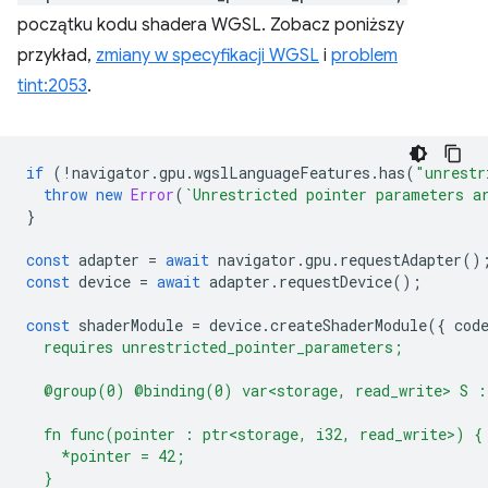
początku kodu shadera WGSL. Zobacz poniższy
przykład,
zmiany w specyfikacji WGSL
i
problem
tint:2053
.
if
(
!
navigator
.
gpu
.
wgslLanguageFeatures
.
has
(
"unrestr
throw
new
Error
(
`Unrestricted pointer parameters a
}
const
adapter
=
await
navigator
.
gpu
.
requestAdapter
()
const
device
=
await
adapter
.
requestDevice
();
const
shaderModule
=
device
.
createShaderModule
({
cod
  requires unrestricted_pointer_parameters;
  @group(0) @binding(0) var<storage, read_write> S :
  fn func(pointer : ptr<storage, i32, read_write>) {
    *pointer = 42;
  }