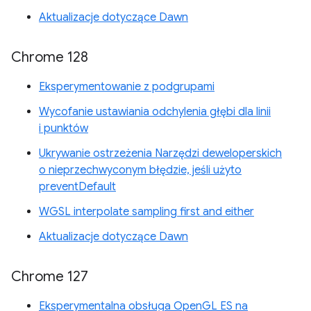
Aktualizacje dotyczące Dawn
Chrome 128
Eksperymentowanie z podgrupami
Wycofanie ustawiania odchylenia głębi dla linii
i punktów
Ukrywanie ostrzeżenia Narzędzi deweloperskich
o nieprzechwyconym błędzie, jeśli użyto
preventDefault
WGSL interpolate sampling first and either
Aktualizacje dotyczące Dawn
Chrome 127
Eksperymentalna obsługa OpenGL ES na