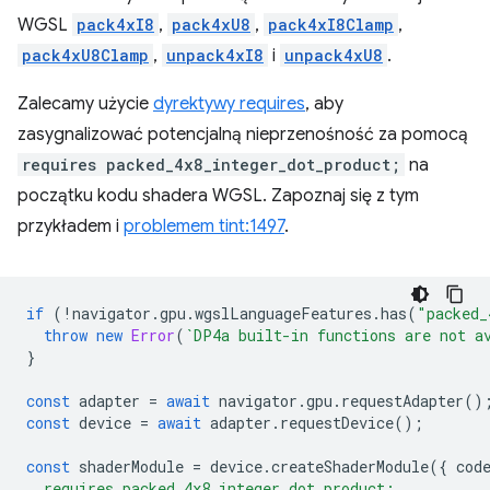
WGSL
pack4xI8
,
pack4xU8
,
pack4xI8Clamp
,
pack4xU8Clamp
,
unpack4xI8
i
unpack4xU8
.
Zalecamy użycie
dyrektywy requires
, aby
zasygnalizować potencjalną nieprzenośność za pomocą
requires packed_4x8_integer_dot_product;
na
początku kodu shadera WGSL. Zapoznaj się z tym
przykładem i
problemem tint:1497
.
if
(
!
navigator
.
gpu
.
wgslLanguageFeatures
.
has
(
"packed_
throw
new
Error
(
`DP4a built-in functions are not a
}
const
adapter
=
await
navigator
.
gpu
.
requestAdapter
()
const
device
=
await
adapter
.
requestDevice
();
const
shaderModule
=
device
.
createShaderModule
({
cod
  requires packed_4x8_integer_dot_product;