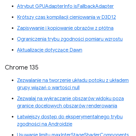
Atrybut GPUAdapterInfo isFallbackAdapter
Krótszy czas kompilacji cieniowania w D3D12
Zapisywanie i kopiowanie obrazów z płótna
Ograniczenia trybu zgodności pomiaru wzrostu
Aktualizacje dotyczące Dawn
Chrome 135
Zezwalanie na tworzenie układu potoku z układem
grupy wiązań o wartości null
Zezwalaj na wykraczanie obszarów widoku poza
granice docelowych obszarów renderowania
Łatwiejszy dostęp do eksperymentalnego trybu
zgodności na Androidzie
Usuwanie limitu maxInterStageShaderComponents