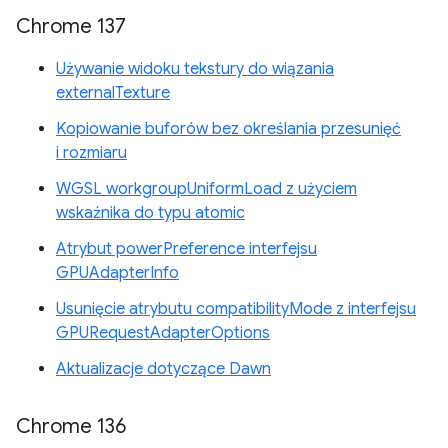
Chrome 137
Używanie widoku tekstury do wiązania
externalTexture
Kopiowanie buforów bez określania przesunięć
i rozmiaru
WGSL workgroupUniformLoad z użyciem
wskaźnika do typu atomic
Atrybut powerPreference interfejsu
GPUAdapterInfo
Usunięcie atrybutu compatibilityMode z interfejsu
GPURequestAdapterOptions
Aktualizacje dotyczące Dawn
Chrome 136