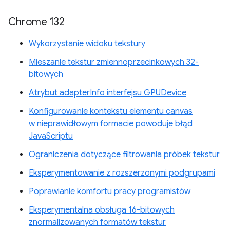
Chrome 132
Wykorzystanie widoku tekstury
Mieszanie tekstur zmiennoprzecinkowych 32-
bitowych
Atrybut adapterInfo interfejsu GPUDevice
Konfigurowanie kontekstu elementu canvas
w nieprawidłowym formacie powoduje błąd
JavaScriptu
Ograniczenia dotyczące filtrowania próbek tekstur
Eksperymentowanie z rozszerzonymi podgrupami
Poprawianie komfortu pracy programistów
Eksperymentalna obsługa 16-bitowych
znormalizowanych formatów tekstur