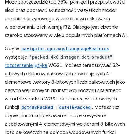
Może zaoszczędzić (do 75%) pamięci i przepustowości
sieci oraz poprawić skuteczność wszystkich modeli
uczenia maszynowego w zakresie wnioskowania
w porównaniu z ich wersją f32. Dlatego jest obecnie
szeroko stosowany w wielu popularnych platformach AI.
Gdy w
navigator.gpu.wgslLanguageFeatures
występuje
"packed_4x8_integer_dot_product"
rozszerzenie języka
WGSL, możesz teraz używać 32-
bitowych skalarów całkowitych zawierających 4-
elementowe wektory 8-bitowych liczb całkowitych jako
danych wejściowych do instrukcji iloczynu skalarnego
w kodzie shadera WGSL za pomocą wbudowanych
funkcji
dot4U8Packed
i
dot4I8Packed
. Możesz też
używać instrukcji pakowania i rozpakowywania
z spakowanymi 4-elementowymi wektorami 8-bitowych
liczb całkowitych za pomocą wbudowanych funkcji