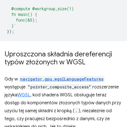
  @compute @workgroup_size(1)
  fn main() {
    func(&S);
  }`
});
Uproszczona składnia dereferencji
typów złożonych w WGSL
Gdy w
navigator.gpu.wgslLanguageFeatures
występuje
"pointer_composite_access"
rozszerzenie
języka
WGSL
, kod shadera WGSL obsługuje teraz
dostęp do komponentów złożonych typów danych przy
użyciu tej samej składni z kropką (
.
), niezależnie od
tego, czy pracujesz bezpośrednio z danymi, czy ze
wskaźnikiem do nich. Jak to działa: