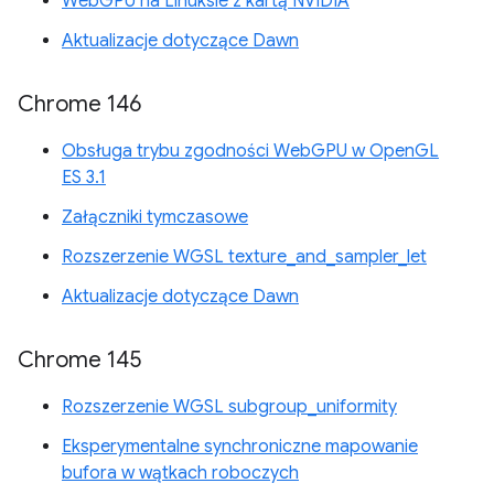
WebGPU na Linuksie z kartą NVIDIA
Aktualizacje dotyczące Dawn
Chrome 146
Obsługa trybu zgodności WebGPU w OpenGL
ES 3.1
Załączniki tymczasowe
Rozszerzenie WGSL texture_and_sampler_let
Aktualizacje dotyczące Dawn
Chrome 145
Rozszerzenie WGSL subgroup_uniformity
Eksperymentalne synchroniczne mapowanie
bufora w wątkach roboczych