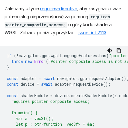
Zalecamy użycie
requires-directive
, aby zasygnalizować
potencjalną nieprzenośność za pomocą
requires
pointer_composite_access;
u góry kodu shadera
WGSL. Zobacz poniższy przykład i
issue tint:2113
.
if
(
!
navigator
.
gpu
.
wgslLanguageFeatures
.
has
(
"pointer
throw
new
Error
(
`Pointer composite access is not a
}
const
adapter
=
await
navigator
.
gpu
.
requestAdapter
()
const
device
=
await
adapter
.
requestDevice
();
const
shaderModule
=
device
.
createShaderModule
({
cod
  requires pointer_composite_access;
  fn main() {
    var a = vec3f();
    let p : ptr<function, vec3f> = &a;