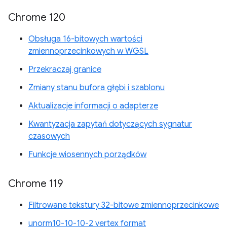
Chrome 120
Obsługa 16-bitowych wartości
zmiennoprzecinkowych w WGSL
Przekraczaj granice
Zmiany stanu bufora głębi i szablonu
Aktualizacje informacji o adapterze
Kwantyzacja zapytań dotyczących sygnatur
czasowych
Funkcje wiosennych porządków
Chrome 119
Filtrowane tekstury 32-bitowe zmiennoprzecinkowe
unorm10-10-10-2 vertex format