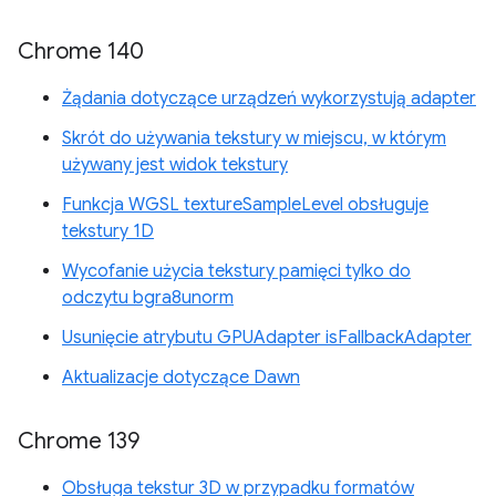
Chrome 140
Żądania dotyczące urządzeń wykorzystują adapter
Skrót do używania tekstury w miejscu, w którym
używany jest widok tekstury
Funkcja WGSL textureSampleLevel obsługuje
tekstury 1D
Wycofanie użycia tekstury pamięci tylko do
odczytu bgra8unorm
Usunięcie atrybutu GPUAdapter isFallbackAdapter
Aktualizacje dotyczące Dawn
Chrome 139
Obsługa tekstur 3D w przypadku formatów