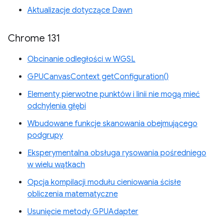
Aktualizacje dotyczące Dawn
Chrome 131
Obcinanie odległości w WGSL
GPUCanvasContext getConfiguration()
Elementy pierwotne punktów i linii nie mogą mieć
odchylenia głębi
Wbudowane funkcje skanowania obejmującego
podgrupy
Eksperymentalna obsługa rysowania pośredniego
w wielu wątkach
Opcja kompilacji modułu cieniowania ścisłe
obliczenia matematyczne
Usunięcie metody GPUAdapter