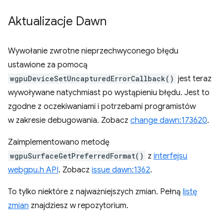
Aktualizacje Dawn
Wywołanie zwrotne nieprzechwyconego błędu
ustawione za pomocą
wgpuDeviceSetUncapturedErrorCallback()
jest teraz
wywoływane natychmiast po wystąpieniu błędu. Jest to
zgodne z oczekiwaniami i potrzebami programistów
w zakresie debugowania. Zobacz
change dawn:173620
.
Zaimplementowano metodę
wgpuSurfaceGetPreferredFormat()
z
interfejsu
webgpu.h API
. Zobacz
issue dawn:1362
.
To tylko niektóre z najważniejszych zmian. Pełną
listę
zmian
znajdziesz w repozytorium.