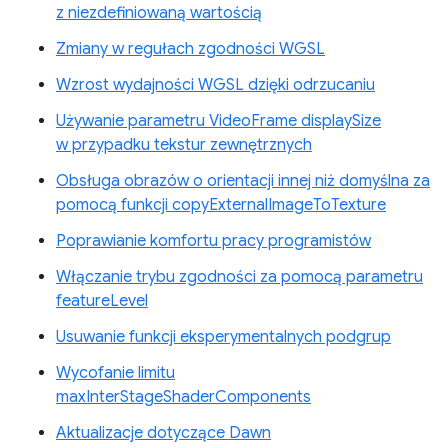
z niezdefiniowaną wartością
Zmiany w regułach zgodności WGSL
Wzrost wydajności WGSL dzięki odrzucaniu
Używanie parametru VideoFrame displaySize
w przypadku tekstur zewnętrznych
Obsługa obrazów o orientacji innej niż domyślna za
pomocą funkcji copyExternalImageToTexture
Poprawianie komfortu pracy programistów
Włączanie trybu zgodności za pomocą parametru
featureLevel
Usuwanie funkcji eksperymentalnych podgrup
Wycofanie limitu
maxInterStageShaderComponents
Aktualizacje dotyczące Dawn