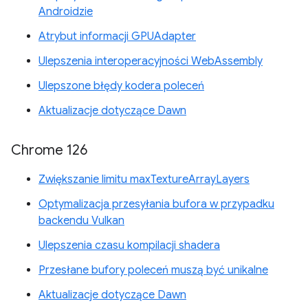
Androidzie
Atrybut informacji GPUAdapter
Ulepszenia interoperacyjności WebAssembly
Ulepszone błędy kodera poleceń
Aktualizacje dotyczące Dawn
Chrome 126
Zwiększanie limitu maxTextureArrayLayers
Optymalizacja przesyłania bufora w przypadku
backendu Vulkan
Ulepszenia czasu kompilacji shadera
Przesłane bufory poleceń muszą być unikalne
Aktualizacje dotyczące Dawn