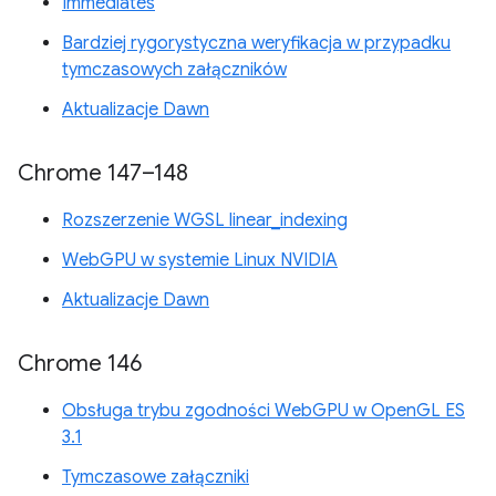
Immediates
Bardziej rygorystyczna weryfikacja w przypadku
tymczasowych załączników
Aktualizacje Dawn
Chrome 147–148
Rozszerzenie WGSL linear_indexing
WebGPU w systemie Linux NVIDIA
Aktualizacje Dawn
Chrome 146
Obsługa trybu zgodności WebGPU w OpenGL ES
3.1
Tymczasowe załączniki