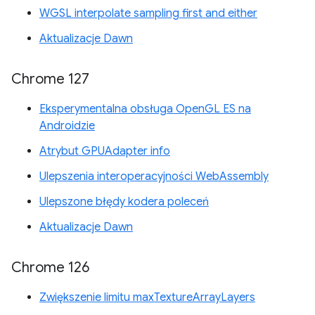
WGSL interpolate sampling first and either
Aktualizacje Dawn
Chrome 127
Eksperymentalna obsługa OpenGL ES na
Androidzie
Atrybut GPUAdapter info
Ulepszenia interoperacyjności WebAssembly
Ulepszone błędy kodera poleceń
Aktualizacje Dawn
Chrome 126
Zwiększenie limitu maxTextureArrayLayers