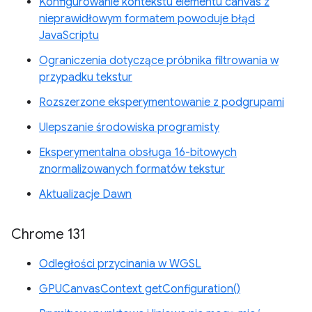
Konfigurowanie kontekstu elementu canvas z
nieprawidłowym formatem powoduje błąd
JavaScriptu
Ograniczenia dotyczące próbnika filtrowania w
przypadku tekstur
Rozszerzone eksperymentowanie z podgrupami
Ulepszanie środowiska programisty
Eksperymentalna obsługa 16-bitowych
znormalizowanych formatów tekstur
Aktualizacje Dawn
Chrome 131
Odległości przycinania w WGSL
GPUCanvasContext getConfiguration()