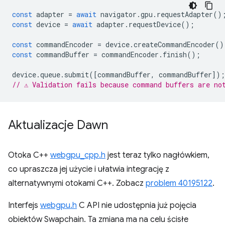
const
adapter
=
await
navigator
.
gpu
.
requestAdapter
()
const
device
=
await
adapter
.
requestDevice
();
const
commandEncoder
=
device
.
createCommandEncoder
()
const
commandBuffer
=
commandEncoder
.
finish
();
device
.
queue
.
submit
([
commandBuffer
,
commandBuffer
]);
// ⚠️ Validation fails because command buffers are no
Aktualizacje Dawn
Otoka C++
webgpu_cpp.h
jest teraz tylko nagłówkiem,
co upraszcza jej użycie i ułatwia integrację z
alternatywnymi otokami C++. Zobacz
problem 40195122
.
Interfejs
webgpu.h
C API nie udostępnia już pojęcia
obiektów Swapchain. Ta zmiana ma na celu ścisłe