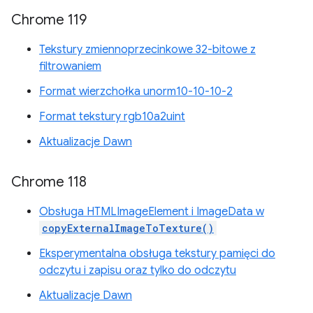
Chrome 119
Tekstury zmiennoprzecinkowe 32-bitowe z
filtrowaniem
Format wierzchołka unorm10-10-10-2
Format tekstury rgb10a2uint
Aktualizacje Dawn
Chrome 118
Obsługa HTMLImageElement i ImageData w
copyExternalImageToTexture()
Eksperymentalna obsługa tekstury pamięci do
odczytu i zapisu oraz tylko do odczytu
Aktualizacje Dawn