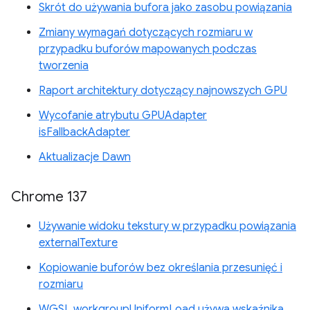
Skrót do używania bufora jako zasobu powiązania
Zmiany wymagań dotyczących rozmiaru w
przypadku buforów mapowanych podczas
tworzenia
Raport architektury dotyczący najnowszych GPU
Wycofanie atrybutu GPUAdapter
isFallbackAdapter
Aktualizacje Dawn
Chrome 137
Używanie widoku tekstury w przypadku powiązania
externalTexture
Kopiowanie buforów bez określania przesunięć i
rozmiaru
WGSL workgroupUniformLoad używa wskaźnika