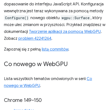
dopasowanie do interfejsu JavaScript API. Konfiguracja
wewnętrzna jest teraz wykonywana za pomocą metody
Configure()
nowego obiektu
wgpu::Surface
, który
może ulec zmianom w przyszłości. Przykład znajdziesz w
dokumentacji
Tworzenie aplikacji za pomocą WebGPU
.
Zobacz
problem 42241264
.
Zapoznaj się z pełną
listą commitów
.
Co nowego w Web
GPU
Lista wszystkich tematów omówionych w serii
Co
nowego w WebGPU
.
Chrome 149–150