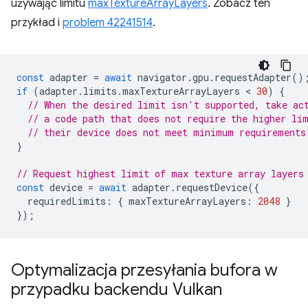
używając limitu
maxTextureArrayLayers
. Zobacz ten
przykład i
problem 42241514
.
const
adapter
=
await
navigator
.
gpu
.
requestAdapter
()
if
(
adapter
.
limits
.
maxTextureArrayLayers
 < 
30
)
{
// When the desired limit isn't supported, take ac
// a code path that does not require the higher li
// their device does not meet minimum requirements
}
// Request highest limit of max texture array layers
const
device
=
await
adapter
.
requestDevice
({
requiredLimits
:
{
maxTextureArrayLayers
:
2048
}
});
Optymalizacja przesyłania bufora w
przypadku backendu Vulkan