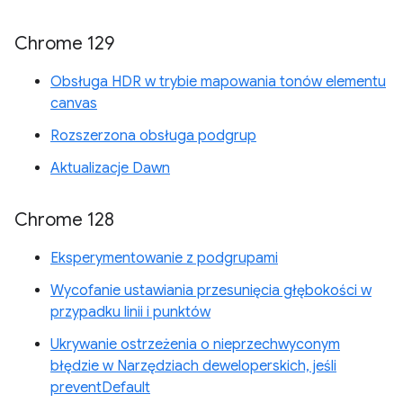
Chrome 129
Obsługa HDR w trybie mapowania tonów elementu
canvas
Rozszerzona obsługa podgrup
Aktualizacje Dawn
Chrome 128
Eksperymentowanie z podgrupami
Wycofanie ustawiania przesunięcia głębokości w
przypadku linii i punktów
Ukrywanie ostrzeżenia o nieprzechwyconym
błędzie w Narzędziach deweloperskich, jeśli
preventDefault