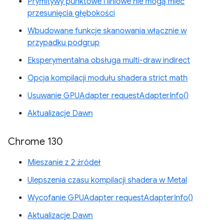
Prymitywy punktowe i liniowe nie mogą mieć
przesunięcia głębokości
Wbudowane funkcje skanowania włącznie w
przypadku podgrup
Eksperymentalna obsługa multi-draw indirect
Opcja kompilacji modułu shadera strict math
Usuwanie GPUAdapter requestAdapterInfo()
Aktualizacje Dawn
Chrome 130
Mieszanie z 2 źródeł
Ulepszenia czasu kompilacji shadera w Metal
Wycofanie GPUAdapter requestAdapterInfo()
Aktualizacje Dawn