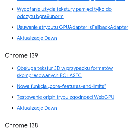
Wycofanie użycia tekstury pamięci tylko do
odczytu bgra8unorm
Usuwanie atrybutu GPUAdapter isFallbackAdapter
Aktualizacje Dawn
Chrome 139
Obsługa tekstur 3D w przypadku formatów
skompresowanych BC i ASTC
Nowa funkcja „core-features-and-limits”
Testowanie origin trybu zgodności WebGPU
Aktualizacje Dawn
Chrome 138