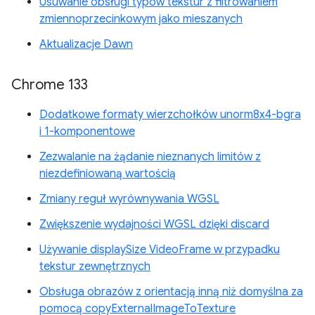
Usuwanie obsługi typów tekstur z filtrowaniem
zmiennoprzecinkowym jako mieszanych
Aktualizacje Dawn
Chrome 133
Dodatkowe formaty wierzchołków unorm8x4-bgra
i 1-komponentowe
Zezwalanie na żądanie nieznanych limitów z
niezdefiniowaną wartością
Zmiany reguł wyrównywania WGSL
Zwiększenie wydajności WGSL dzięki discard
Używanie displaySize VideoFrame w przypadku
tekstur zewnętrznych
Obsługa obrazów z orientacją inną niż domyślna za
pomocą copyExternalImageToTexture