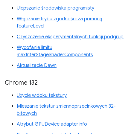
Ulepszanie środowiska programisty
Włączanie trybu zgodności za pomocą
featureLevel
Czyszczenie eksperymentalnych funkcji podgrup
Wycofanie limitu
maxInterStageShaderComponents
Aktualizacje Dawn
Chrome 132
Użycie widoku tekstury
Mieszanie tekstur zmiennoprzecinkowych 32-
bitowych
Atrybut GPUDevice adapterInfo