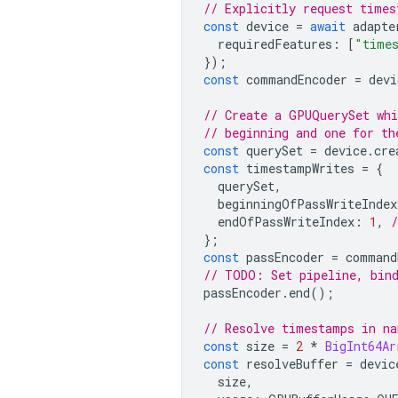
// Explicitly request times
const
device
=
await
adapte
requiredFeatures
:
[
"time
});
const
commandEncoder
=
devi
// Create a GPUQuerySet whi
// beginning and one for th
const
querySet
=
device
.
cre
const
timestampWrites
=
{
querySet
,
beginningOfPassWriteIndex
endOfPassWriteIndex
:
1
,
};
const
passEncoder
=
command
// TODO: Set pipeline, bind
passEncoder
.
end
();
// Resolve timestamps in na
const
size
=
2
*
BigInt64Ar
const
resolveBuffer
=
devic
size
,