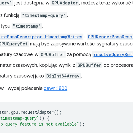
uery"
jest dostępna w
GPUAdapter
, możesz teraz wykonać 
z funkcją
"timestamp-query"
.
typu
"timestamp"
.
utePassDescriptor.timestampWrites
i
GPURenderPassDesc
GPUQuerySet
mają być zapisywane wartości sygnatury czaso
natury czasowej w
GPUBuffer
za pomocą
resolveQuerySet
natur czasowych, kopiując wyniki z
GPUBuffer
do procesora
natury czasowej jako
BigInt64Array
.
owi i wydaj polecenie
dawn:1800
.
ator
.
gpu
.
requestAdapter
();
"timestamp-query"
))
{
p query feature is not available"
);