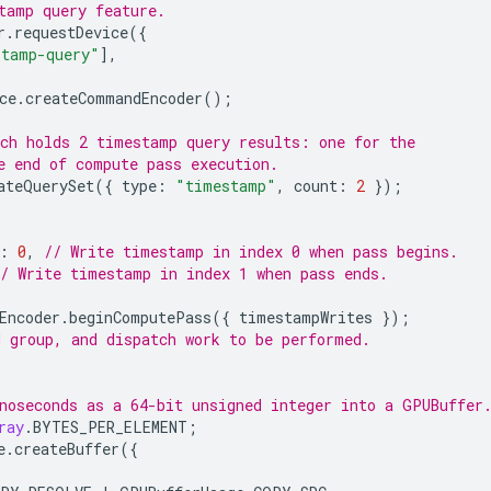
tamp query feature.
r
.
requestDevice
({
stamp-query"
],
ce
.
createCommandEncoder
();
ch holds 2 timestamp query results: one for the
e end of compute pass execution.
ateQuerySet
({
type
:
"timestamp"
,
count
:
2
});
:
0
,
// Write timestamp in index 0 when pass begins.
// Write timestamp in index 1 when pass ends.
Encoder
.
beginComputePass
({
timestampWrites
});
 group, and dispatch work to be performed.
noseconds as a 64-bit unsigned integer into a GPUBuffer
ray
.
BYTES_PER_ELEMENT
;
e
.
createBuffer
({