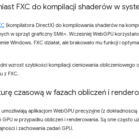
iast FXC do kompilacji shaderów w sys
XC
(kompilatora DirectX) do kompilowania shaderów na kom
h w sprzęt graficzny SM6+. Wcześniej WebGPU korzystało 
mie Windows. FXC działał, ale brakowało mu funkcji i optymal
dni wzrost szybkości kompilacji cieniowania obliczeniowego
u z FXC.
turę czasową w fazach obliczeń i render
u
umożliwiają aplikacjom WebGPU precyzyjne (z dokładnością
 GPU w przypadku obliczeń i renderowania. Są one często u
ajności i zachowania zadań GPU.