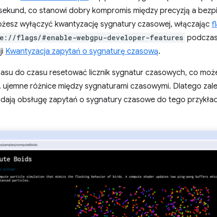
osekund, co stanowi dobry kompromis między precyzją a bez
esz wyłączyć kwantyzację sygnatury czasowej, włączając
f
e://flags/#enable-webgpu-developer-features
podczas 
ji
Kwantyzacja zapytań o sygnaturę czasową
.
asu do czasu resetować licznik sygnatur czasowych, co m
. ujemne różnice między sygnaturami czasowymi. Dlatego zal
dodają obsługę zapytań o sygnatury czasowe do tego przykł