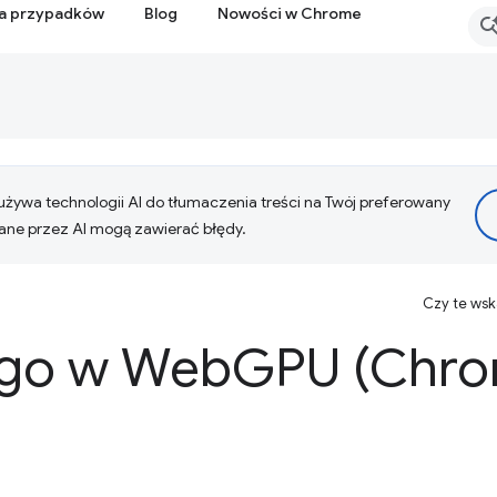
ia przypadków
Blog
Nowości w Chrome
żywa technologii AI do tłumaczenia treści na Twój preferowany
ne przez AI mogą zawierać błędy.
Czy te ws
go w Web
GPU (Chro