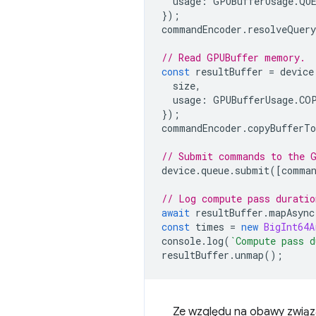
usage
:
GPUBufferUsage
.
QU
});
commandEncoder
.
resolveQuery
// Read GPUBuffer memory.
const
resultBuffer
=
device
size
,
usage
:
GPUBufferUsage
.
CO
});
commandEncoder
.
copyBufferTo
// Submit commands to the 
device
.
queue
.
submit
([
comman
// Log compute pass duratio
await
resultBuffer
.
mapAsync
const
times
=
new
BigInt64A
console
.
log
(
`Compute pass d
resultBuffer
.
unmap
();
Ze względu na obawy zwią