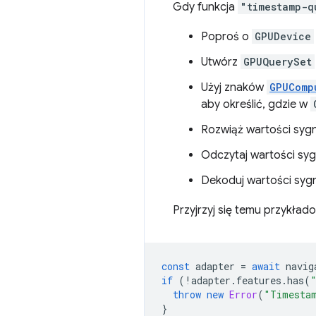
Gdy funkcja
"timestamp-q
Poproś o
GPUDevice
Utwórz
GPUQuerySet
Użyj znaków
GPUComp
aby określić, gdzie w
Rozwiąż wartości syg
Odczytaj wartości syg
Dekoduj wartości syg
Przyjrzyj się temu przykład
const
adapter
=
await
navig
if
(
!
adapter
.
features
.
has
(
throw
new
Error
(
"Timestam
}