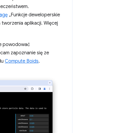
pieczeństwem.
lagę
„Funkcje deweloperskie
tworzenia aplikacji. Więcej
oże powodować
ecam zapoznanie się ze
adu
Compute Boids
.