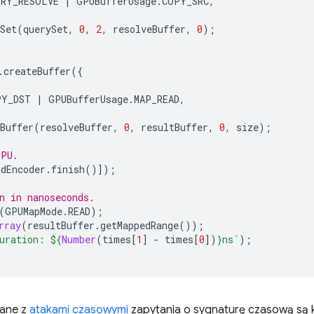
ERY_RESOLVE
|
GPUBufferUsage
.
COPY_SRC
,
Set
(
querySet
,
0
,
2
,
resolveBuffer
,
0
);
.
createBuffer
({
PY_DST
|
GPUBufferUsage
.
MAP_READ
,
Buffer
(
resolveBuffer
,
0
,
resultBuffer
,
0
,
size
);
GPU.
dEncoder
.
finish
()]);
n in nanoseconds.
(
GPUMapMode
.
READ
);
rray
(
resultBuffer
.
getMappedRange
());
uration: 
${
Number
(
times
[
1
]
-
times
[
0
])
}
ns`
);
zane z
atakami czasowymi
zapytania o sygnaturę czasową są