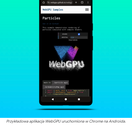
Przykładowa aplikacja WebGPU uruchomiona w Chrome na Androida.