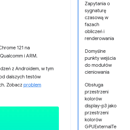
Zapytania o
sygnaturę
czasową w
fazach
obliczeń i
renderowania
 Chrome 121 na
Domyślne
e Qualcomm i ARM.
punkty wejścia
do modułów
ządzeń z Androidem, w tym
cieniowania
 od dalszych testów
ych. Zobacz
problem
Obsługa
przestrzeni
kolorów
display-p3 jako
przestrzeni
kolorów
GPUExternalTe