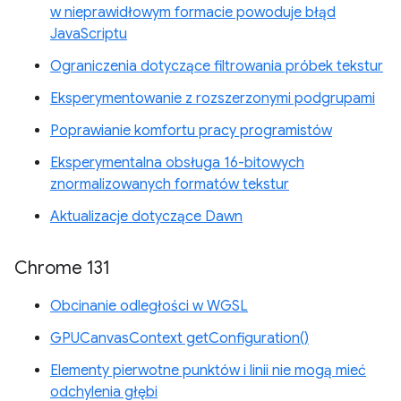
w nieprawidłowym formacie powoduje błąd
JavaScriptu
Ograniczenia dotyczące filtrowania próbek tekstur
Eksperymentowanie z rozszerzonymi podgrupami
Poprawianie komfortu pracy programistów
Eksperymentalna obsługa 16-bitowych
znormalizowanych formatów tekstur
Aktualizacje dotyczące Dawn
Chrome 131
Obcinanie odległości w WGSL
GPUCanvasContext getConfiguration()
Elementy pierwotne punktów i linii nie mogą mieć
odchylenia głębi