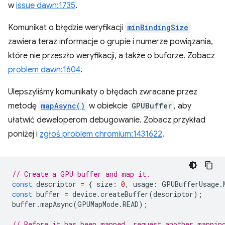
w
issue dawn:1735
.
Komunikat o błędzie weryfikacji
minBindingSize
zawiera teraz informacje o grupie i numerze powiązania,
które nie przeszło weryfikacji, a także o buforze. Zobacz
problem dawn:1604
.
Ulepszyliśmy komunikaty o błędach zwracane przez
metodę
mapAsync()
w obiekcie
GPUBuffer
, aby
ułatwić deweloperom debugowanie. Zobacz przykład
poniżej i
zgłoś problem chromium:1431622
.
// Create a GPU buffer and map it.
const
descriptor
=
{
size
:
0
,
usage
:
GPUBufferUsage
.
const
buffer
=
device
.
createBuffer
(
descriptor
);
buffer
.
mapAsync
(
GPUMapMode
.
READ
);
// Before it has been mapped, request another mappin