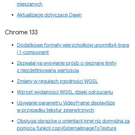
mieszanych
Aktualizacje dotyczące Dawn
Chrome 133
Dodatkowe formaty wierzchołków unorm8x4-bgra
i 1-component
Zezwalaj na wysyłanie próśb o nieznane limity
z niezdefiniowaną wartością
Zmiany w regułach zgodności WGSL
Wzrost wydajności WGSL dzięki odrzucaniu
Używanie parametru VideoFrame displaySize
w przypadku tekstur zewnętrznych
Obsługa obrazów o orientacji innej niż domyślna za
pomocą funkcji copyExternalImageToTexture