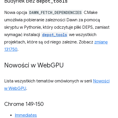
Budynek bez
depot
_
tools
Nowa opcja
DAWN_FETCH_DEPENDENCIES
CMake
umożliwia pobieranie zależności Dawn za pomocą
skryptu w Pythonie, który odczytuje pliki DEPS, zamiast
wymagać instalacji
depot_tools
we wszystkich
projektach, które są od niego zależne. Zobacz
zmianę
131750
.
Nowości w Web
GPU
Lista wszystkich tematów omówionych w serii
Nowości
w WebGPU
.
Chrome 149-150
Immediates