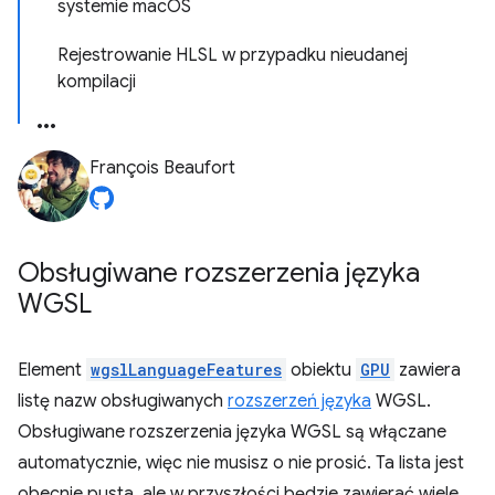
systemie macOS
Rejestrowanie HLSL w przypadku nieudanej
kompilacji
François Beaufort
Obsługiwane rozszerzenia języka
WGSL
Element
wgslLanguageFeatures
obiektu
GPU
zawiera
listę nazw obsługiwanych
rozszerzeń języka
WGSL.
Obsługiwane rozszerzenia języka WGSL są włączane
automatycznie, więc nie musisz o nie prosić. Ta lista jest
obecnie pusta, ale w przyszłości będzie zawierać wiele