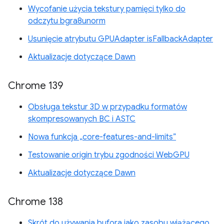
Wycofanie użycia tekstury pamięci tylko do
odczytu bgra8unorm
Usunięcie atrybutu GPUAdapter isFallbackAdapter
Aktualizacje dotyczące Dawn
Chrome 139
Obsługa tekstur 3D w przypadku formatów
skompresowanych BC i ASTC
Nowa funkcja „core-features-and-limits”
Testowanie origin trybu zgodności WebGPU
Aktualizacje dotyczące Dawn
Chrome 138
Skrót do używania bufora jako zasobu wiążącego