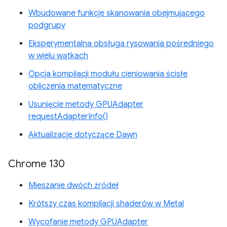
Wbudowane funkcje skanowania obejmującego
podgrupy
Eksperymentalna obsługa rysowania pośredniego
w wielu wątkach
Opcja kompilacji modułu cieniowania ścisłe
obliczenia matematyczne
Usunięcie metody GPUAdapter
requestAdapterInfo()
Aktualizacje dotyczące Dawn
Chrome 130
Mieszanie dwóch źródeł
Krótszy czas kompilacji shaderów w Metal
Wycofanie metody GPUAdapter