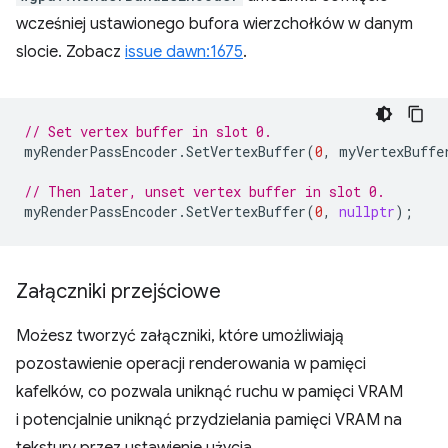
wcześniej ustawionego bufora wierzchołków w danym
slocie. Zobacz
issue dawn:1675
.
// Set vertex buffer in slot 0.
myRenderPassEncoder
.
SetVertexBuffer
(
0
,
myVertexBuffe
// Then later, unset vertex buffer in slot 0.
myRenderPassEncoder
.
SetVertexBuffer
(
0
,
nullptr
);
Załączniki przejściowe
Możesz tworzyć załączniki, które umożliwiają
pozostawienie operacji renderowania w pamięci
kafelków, co pozwala uniknąć ruchu w pamięci VRAM
i potencjalnie uniknąć przydzielania pamięci VRAM na
tekstury przez ustawienie użycia