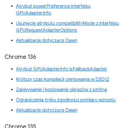
Atrybut powerPreference interfejsu
GPUAdapterInfo
Usunięcie atrybutu compatibilityMode z interfejsu
GPURequestAdapterOptions
Aktualizacje dotyczące Dawn
Chrome 136
Atrybut GPUAdapterInfo isFallbackAdapter
Krótszy czas kompilacji cieniowania w D3D12
Zapisywanie i kopiowanie obrazów z płótna
Ograniczenia trybu zgodności pomiaru wzrostu
Aktualizacje dotyczące Dawn
Chrome 135