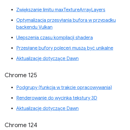
Zwiększanie limitu maxTextureArrayLayers
Optymalizacja przesyłania bufora w przypadku
backendu Vulkan
Ulepszenia czasu kompilacji shadera
Przesłane bufory poleceń muszą być unikalne
Aktualizacje dotyczące Dawn
Chrome 125
Podgrupy (funkcja w trakcie opracowywania)
Renderowanie do wycinka tekstury 3D
Aktualizacje dotyczące Dawn
Chrome 124