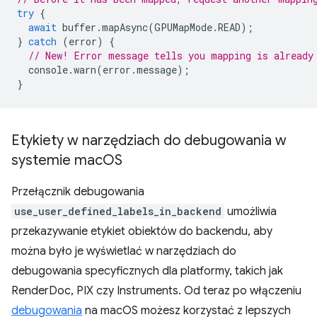
try
{
await
buffer
.
mapAsync
(
GPUMapMode
.
READ
);
}
catch
(
error
)
{
// New! Error message tells you mapping is already
console
.
warn
(
error
.
message
);
}
Etykiety w narzędziach do debugowania w
systemie mac
OS
Przełącznik debugowania
use_user_defined_labels_in_backend
umożliwia
przekazywanie etykiet obiektów do backendu, aby
można było je wyświetlać w narzędziach do
debugowania specyficznych dla platformy, takich jak
RenderDoc, PIX czy Instruments. Od teraz po włączeniu
debugowania
na macOS możesz korzystać z lepszych