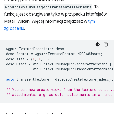
wgpu::TextureUsage::TransientAttachment
. Ta
funkcja jest obsługiwana tylko w przypadku interfejsów
Metal i Vulkan. Więcej informacji znajdziesz w
tym
zgłoszeniu
.
wgpu
::
TextureDescriptor
desc
;
desc
.
format
=
wgpu
::
TextureFormat
::
RGBA8Unorm
;
desc
.
size
=
{
1
,
1
,
1
};
desc
.
usage
=
wgpu
::
TextureUsage
::
RenderAttachment
|
wgpu
::
TextureUsage
::
TransientAttachment
auto
transientTexture
=
device
.
CreateTexture
(
&
desc
);
// You can now create views from the texture to serv
// attachments, e.g. as color attachments in a rende