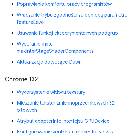
Poprawianie komfortu pracy programistów
Włączanie trybu zgodności za pomocą parametru
featureLevel
Usuwanie funkcji eksperymentalnych podgrup
Wycofanie limitu
maxInterStageShaderComponents
Aktualizacje dotyczące Dawn
Chrome 132
Wykorzystanie widoku tekstury
Mieszanie tekstur zmiennoprzecinkowych 32-
bitowych
Atrybut adapterInfo interfejsu GPUDevice
Konfigurowanie kontekstu elementu canvas