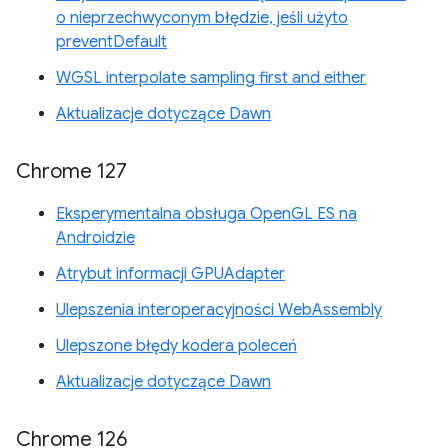
o nieprzechwyconym błędzie, jeśli użyto
preventDefault
WGSL interpolate sampling first and either
Aktualizacje dotyczące Dawn
Chrome 127
Eksperymentalna obsługa OpenGL ES na
Androidzie
Atrybut informacji GPUAdapter
Ulepszenia interoperacyjności WebAssembly
Ulepszone błędy kodera poleceń
Aktualizacje dotyczące Dawn
Chrome 126