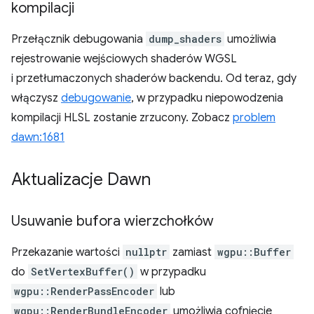
kompilacji
Przełącznik debugowania
dump_shaders
umożliwia
rejestrowanie wejściowych shaderów WGSL
i przetłumaczonych shaderów backendu. Od teraz, gdy
włączysz
debugowanie
, w przypadku niepowodzenia
kompilacji HLSL zostanie zrzucony. Zobacz
problem
dawn:1681
Aktualizacje Dawn
Usuwanie bufora wierzchołków
Przekazanie wartości
nullptr
zamiast
wgpu::Buffer
do
SetVertexBuffer()
w przypadku
wgpu::RenderPassEncoder
lub
wgpu::RenderBundleEncoder
umożliwia cofnięcie