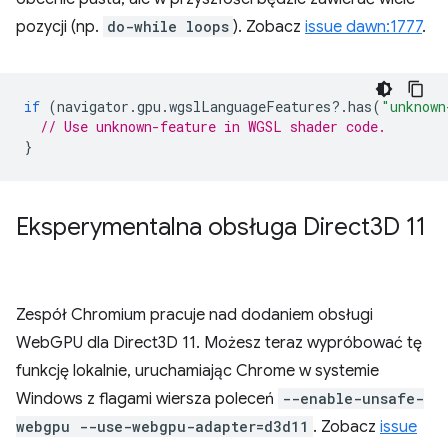
pozycji (np.
do-while loops
). Zobacz
issue dawn:1777
.
if
(
navigator
.
gpu
.
wgslLanguageFeatures
?
.
has
(
"unknown
// Use unknown-feature in WGSL shader code.
}
Eksperymentalna obsługa Direct3D 11
Zespół Chromium pracuje nad dodaniem obsługi
WebGPU dla Direct3D 11. Możesz teraz wypróbować tę
funkcję lokalnie, uruchamiając Chrome w systemie
Windows z flagami wiersza poleceń
--enable-unsafe-
webgpu --use-webgpu-adapter=d3d11
. Zobacz
issue