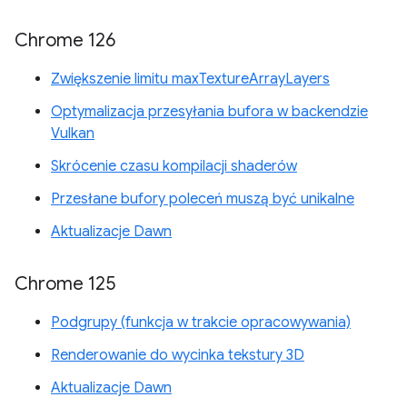
Chrome 126
Zwiększenie limitu maxTextureArrayLayers
Optymalizacja przesyłania bufora w backendzie
Vulkan
Skrócenie czasu kompilacji shaderów
Przesłane bufory poleceń muszą być unikalne
Aktualizacje Dawn
Chrome 125
Podgrupy (funkcja w trakcie opracowywania)
Renderowanie do wycinka tekstury 3D
Aktualizacje Dawn