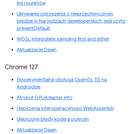
linii i punktów
Ukrywanie ostrzeżenia o nieprzechwyconym
błędzie w Narzędziach deweloperskich, jeśli użyto
preventDefault
WGSL interpolate sampling first and either
Aktualizacje Dawn
Chrome 127
Eksperymentalna obsługa OpenGL ES na
Androidzie
Atrybut GPUAdapter info
Ulepszenia interoperacyjności WebAssembly
Ulepszone błędy kodera poleceń
Aktualizacje Dawn