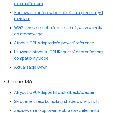
externalTexture
Kopiowanie buforów bez określania przesunięć i
rozmiaru
WGSL workgroupUniformLoad używa wskaźnika
do atomowego
Atrybut GPUAdapterInfo powerPreference
Usuwanie atrybutu GPURequestAdapterOptions
compatibilityMode
Aktualizacje Dawn
Chrome 136
Atrybut GPUAdapterInfo isFallbackAdapter
Skrócenie czasu kompilacji shaderów w D3D12
Zapisywanie i kopiowanie obrazów z elementu