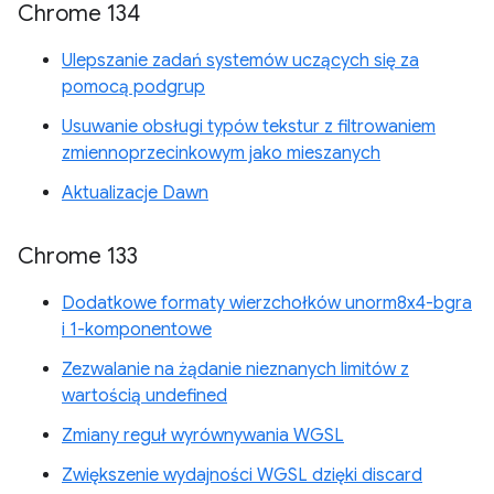
Chrome 134
Ulepszanie zadań systemów uczących się za
pomocą podgrup
Usuwanie obsługi typów tekstur z filtrowaniem
zmiennoprzecinkowym jako mieszanych
Aktualizacje Dawn
Chrome 133
Dodatkowe formaty wierzchołków unorm8x4-bgra
i 1-komponentowe
Zezwalanie na żądanie nieznanych limitów z
wartością undefined
Zmiany reguł wyrównywania WGSL
Zwiększenie wydajności WGSL dzięki discard