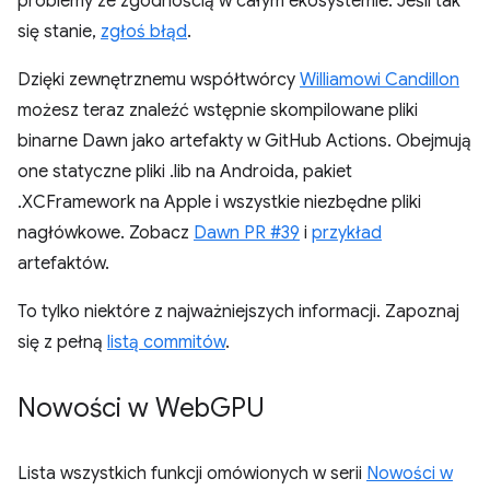
problemy ze zgodnością w całym ekosystemie. Jeśli tak
się stanie,
zgłoś błąd
.
Dzięki zewnętrznemu współtwórcy
Williamowi Candillon
możesz teraz znaleźć wstępnie skompilowane pliki
binarne Dawn jako artefakty w GitHub Actions. Obejmują
one statyczne pliki .lib na Androida, pakiet
.XCFramework na Apple i wszystkie niezbędne pliki
nagłówkowe. Zobacz
Dawn PR #39
i
przykład
artefaktów.
To tylko niektóre z najważniejszych informacji. Zapoznaj
się z pełną
listą commitów
.
Nowości w Web
GPU
Lista wszystkich funkcji omówionych w serii
Nowości w