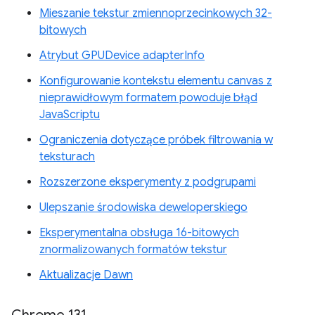
Mieszanie tekstur zmiennoprzecinkowych 32-
bitowych
Atrybut GPUDevice adapterInfo
Konfigurowanie kontekstu elementu canvas z
nieprawidłowym formatem powoduje błąd
JavaScriptu
Ograniczenia dotyczące próbek filtrowania w
teksturach
Rozszerzone eksperymenty z podgrupami
Ulepszanie środowiska deweloperskiego
Eksperymentalna obsługa 16-bitowych
znormalizowanych formatów tekstur
Aktualizacje Dawn