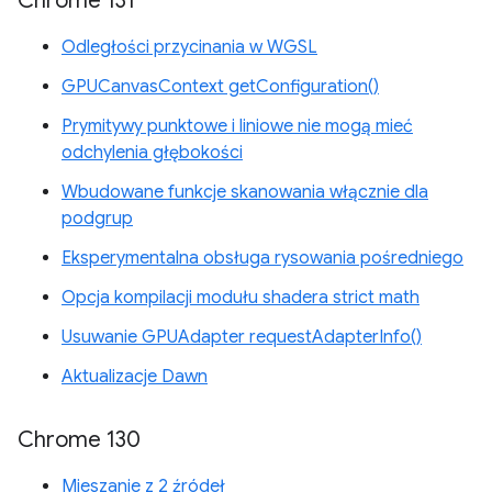
Chrome 131
Odległości przycinania w WGSL
GPUCanvasContext getConfiguration()
Prymitywy punktowe i liniowe nie mogą mieć
odchylenia głębokości
Wbudowane funkcje skanowania włącznie dla
podgrup
Eksperymentalna obsługa rysowania pośredniego
Opcja kompilacji modułu shadera strict math
Usuwanie GPUAdapter requestAdapterInfo()
Aktualizacje Dawn
Chrome 130
Mieszanie z 2 źródeł