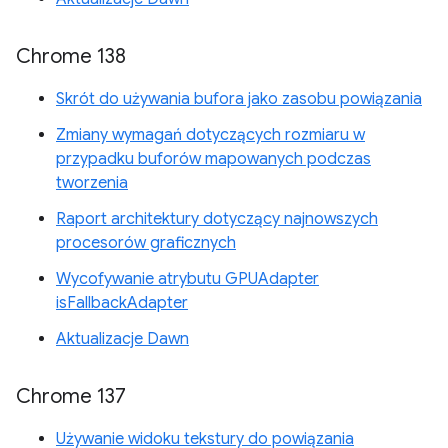
Chrome 138
Skrót do używania bufora jako zasobu powiązania
Zmiany wymagań dotyczących rozmiaru w
przypadku buforów mapowanych podczas
tworzenia
Raport architektury dotyczący najnowszych
procesorów graficznych
Wycofywanie atrybutu GPUAdapter
isFallbackAdapter
Aktualizacje Dawn
Chrome 137
Używanie widoku tekstury do powiązania