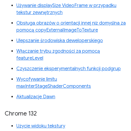
Używanie displaySize VideoFrame w przypadku
tekstur zewnętrznych
Obsługa obrazów o orientacji innej niż domyślna za
pomocą copyExternalImageToTexture
Ulepszanie środowiska deweloperskiego
Włączanie trybu zgodności za pomocą
featureLevel
Czyszczenie eksperymentalnych funkcji podgrup
Wycofywanie limitu
maxInterStageShaderComponents
Aktualizacje Dawn
Chrome 132
Użycie widoku tekstury