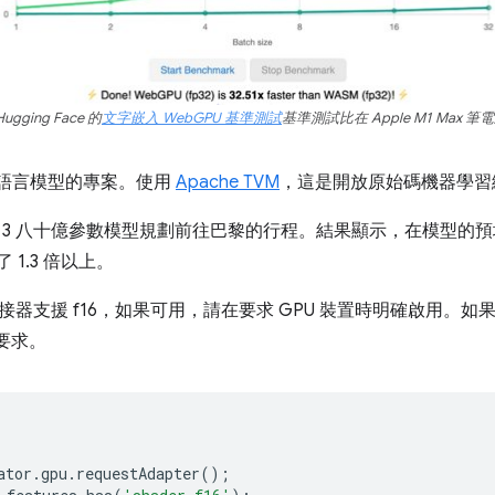
gging Face 的
文字嵌入 WebGPU 基準測試
基準測試比在 Apple M1 Max 筆電
語言模型的專案。使用
Apache TVM
，這是開放原始碼機器學習
ama 3 八十億參數模型規劃前往巴黎的行程。結果顯示，在模型的預填階
 1.3 倍以上。
接器支援 f16，如果可用，請在要求 GPU 裝置時明確啟用。如果
要求。
ator
.
gpu
.
requestAdapter
();