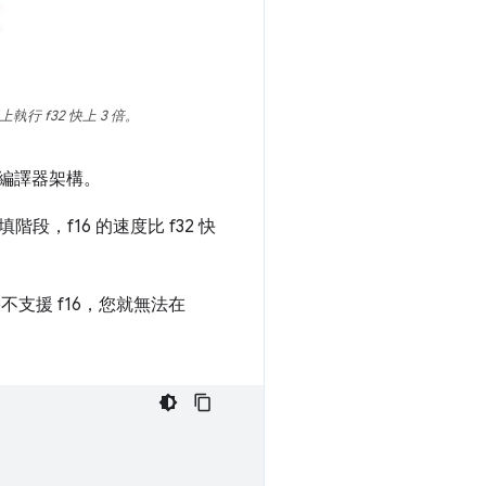
上執行 f32 快上 3 倍。
編譯器架構。
段，f16 的速度比 f32 快
不支援 f16，您就無法在