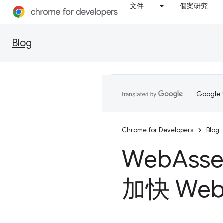
文件
個案研究
Blog
Goog
Chrome for Developers
Blog
Web
Ass
加快 Web