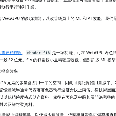
料執行平行陣列作業。
WebGPU 的多項功能，以改善網頁上的 ML 和 AI 效能。我們
。
不需要精確度
。
shader-f16
是一項功能，可在 WebGPU 著色語
一般 32 位元。f16 的範圍較小且精確度較低，但對許多 ML 
式提高效率：
 f16 元素的張量會占用一半的空間，因此可將記憶體用量減半。
記憶體減半通常代表著著色器執行速度會快上兩倍。從技術層面來說
以低精確度格式儲存資料，然後在著色器中將其展開為完整的 f32
封裝及解封裝資料。
 會盡量減少資料轉換，以便減少運算量。低精確度資料可儲存後直