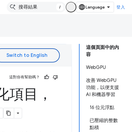
/
登入
這個頁面中的內
容
WebGPU
這對你有幫助嗎？
改善 WebGPU
功能，以便支援
強化項目，
AI 和機器學習
16 位元浮點
已壓縮的整數
點積