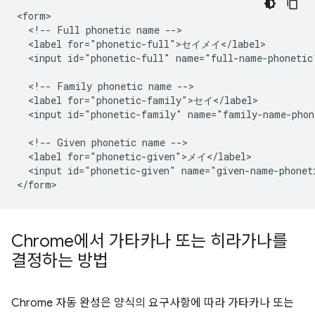
<form>

  <!-- Full phonetic name -->

  <label for="phonetic-full">セイメイ</label>

  <input id="phonetic-full" name="full-name-phonetic"
  <!-- Family phonetic name -->

  <label for="phonetic-family">セイ</label>

  <input id="phonetic-family" name="family-name-phon
  <!-- Given phonetic name -->

  <label for="phonetic-given">メイ</label>

  <input id="phonetic-given" name="given-name-phoneti
Chrome에서 가타카나 또는 히라가나를
결정하는 방법
Chrome 자동 완성은 양식의 요구사항에 따라 가타카나 또는