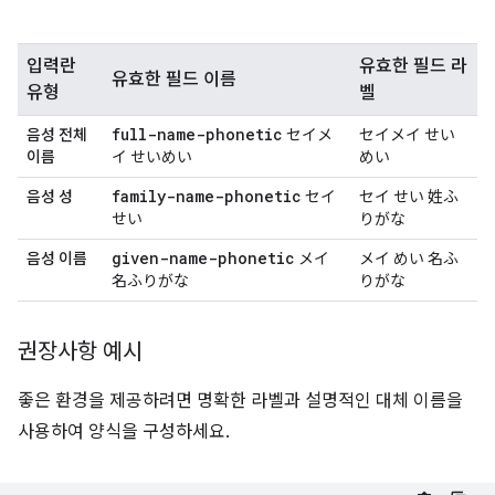
입력란
유효한 필드 라
유효한 필드 이름
유형
벨
full-name-phonetic
음성 전체
セイメ
セイメイ せい
이름
イ せいめい
めい
family-name-phonetic
음성 성
セイ
セイ せい 姓ふ
せい
りがな
given-name-phonetic
음성 이름
メイ
メイ めい 名ふ
名ふりがな
りがな
권장사항 예시
좋은 환경을 제공하려면 명확한 라벨과 설명적인 대체 이름을
사용하여 양식을 구성하세요.