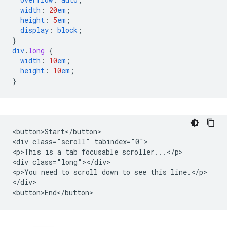
width
:
20
em
;
height
:
5
em
;
display
:
block
;
}
div
.
long
{
width
:
10
em
;
height
:
10
em
;
}
<button>Start</button>

<div class="scroll" tabindex="0">

<p>This is a tab focusable scroller...</p>

<div class="long"></div>

<p>You need to scroll down to see this line.</p>

</div>
