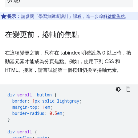
(A 級)
提示：
請參閱「學習無障礙設計」課程，進一步瞭解
鍵盤焦點
。
在變更前，捲軸的焦點
在這項變更之前，只有在 tabindex 明確設為 0 以上時，捲
動器元素才能成為分頁焦點。例如，使用下列 CSS 和
HTML。接著，請嘗試從第一個按鈕切換至捲軸元素。
div
.
scroll
,
button
{
border
:
1
px
solid
lightgray
;
margin-top
:
1
em
;
border-radius
:
0.5
em
;
}
div
.
scroll
{
overflow
:
auto
;