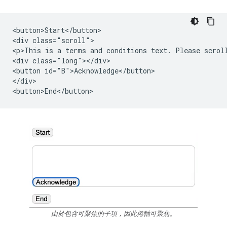
<button>Start</button>

<div class="scroll">

<p>This is a terms and conditions text. Please scroll
<div class="long"></div>

<button id="B">Acknowledge</button>

</div>

由於包含可聚焦的子項，因此捲軸可聚焦。