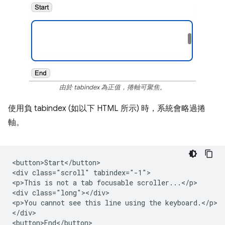
由於 tabindex 為正值，捲軸可聚焦。
使用負 tabindex (如以下 HTML 所示) 時，系統會略過捲
軸。
<button>Start</button>

<div class="scroll" tabindex="-1">

<p>This is not a tab focusable scroller...</p>

<div class="long"></div>

<p>You cannot see this line using the keyboard.</p>

</div>
