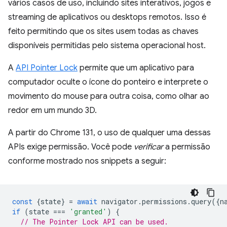
vários casos de uso, incluindo sites interativos, jogos e
streaming de aplicativos ou desktops remotos. Isso é
feito permitindo que os sites usem todas as chaves
disponíveis permitidas pelo sistema operacional host.
A
API Pointer Lock
permite que um aplicativo para
computador oculte o ícone do ponteiro e interprete o
movimento do mouse para outra coisa, como olhar ao
redor em um mundo 3D.
A partir do Chrome 131, o uso de qualquer uma dessas
APIs exige permissão. Você pode
verificar
a permissão
conforme mostrado nos snippets a seguir:
const
{
state
}
=
await
navigator
.
permissions
.
query
({
n
if
(
state
===
'granted'
)
{
// The Pointer Lock API can be used.