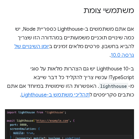
משתמשי צומת
אם אתם משתמשים ב-Lighthouse כספריית Node, יש
כמה שינויים תוכניים משמעותיים במהדורה הזו שצריך
להביא בחשבון. פרטים מלאים זמינים ב
יומן השינויים של
גרסה 10.0
.
ב-Lighthouse 10 יש גם הצהרות מלאות על סוגי
TypeScript! עכשיו צריך להקליד כל דבר שייבא
מ-
lighthouse
. האפשרות הזו שימושית במיוחד אם אתם
כותבים סקריפטים ל
תהליכי משתמש ב-Lighthouse
.