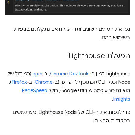
נסו את הסוגים השונים ותודיעו לנו אם נתקלתם בבעיות
בשימוש בהם.
הפעלת Lighthouse
Lighthouse זמין ב-
Chrome DevTools
, ב-
npm
(כמודול של
Node וככלי CLI) וכתוסף לדפדפן (ב-
Chrome
וב-
Firefox
).
הוא גם מניע כמה שירותי Google, כולל
PageSpeed
.
Insights
כדי לנסות את ה-CLI של Lighthouse Node, משתמשים
בפקודות הבאות: