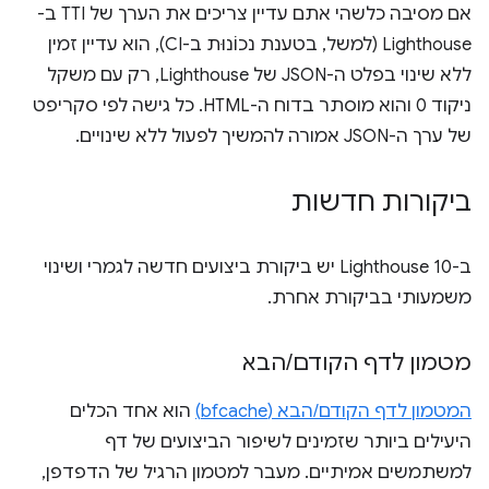
אם מסיבה כלשהי אתם עדיין צריכים את הערך של TTI ב-
Lighthouse (למשל, בטענת נכוֹנוּת ב-CI), הוא עדיין זמין
ללא שינוי בפלט ה-JSON של Lighthouse, רק עם משקל
ניקוד 0 והוא מוסתר בדוח ה-HTML. כל גישה לפי סקריפט
של ערך ה-JSON אמורה להמשיך לפעול ללא שינויים.
ביקורות חדשות
ב-Lighthouse 10 יש ביקורת ביצועים חדשה לגמרי ושינוי
משמעותי בביקורת אחרת.
מטמון לדף הקודם
/
הבא
המטמון לדף הקודם/הבא (bfcache)
הוא אחד הכלים
היעילים ביותר שזמינים לשיפור הביצועים של דף
למשתמשים אמיתיים. מעבר למטמון הרגיל של הדפדפן,