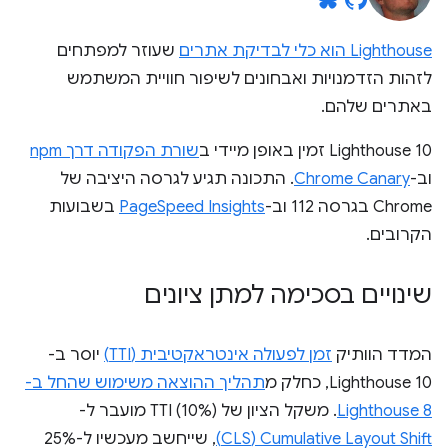
Lighthouse הוא כלי לבדיקת אתרים
שעוזר למפתחים
לזהות הזדמנויות ואבחונים לשיפור חוויית המשתמש
באתרים שלהם.
Lighthouse 10 זמין באופן מיידי ב
שורת הפקודה דרך npm
וב-
Chrome Canary
. התכונה תגיע לגרסה היציבה של
Chrome בגרסה 112 וב-
PageSpeed Insights
בשבועות
הקרובים.
שינויים בסכימה למתן ציונים
המדד הוותיק
זמן לפעולה אינטראקטיבית (TTI)
יוסר ב-
Lighthouse 10, כחלק מ
תהליך ההוצאה משימוש שהחל ב-
Lighthouse 8
. משקל הציון של TTI (10%) מועבר ל-
Cumulative Layout Shift‏ (CLS)
, שייחשב מעכשיו ל-25%