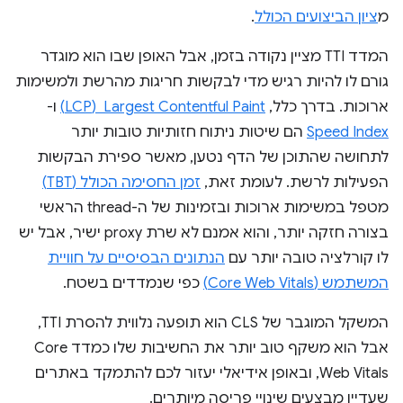
מ
ציון הביצועים הכולל
.
המדד TTI מציין נקודה בזמן, אבל האופן שבו הוא מוגדר
גורם לו להיות רגיש מדי לבקשות חריגות מהרשת ולמשימות
ארוכות. בדרך כלל,
Largest Contentful Paint ‏ (LCP)
ו-
Speed Index
הם שיטות ניתוח חזותיות טובות יותר
לתחושה שהתוכן של הדף נטען, מאשר ספירת הבקשות
הפעילות לרשת. לעומת זאת,
זמן החסימה הכולל (TBT)
מטפל במשימות ארוכות ובזמינות של ה-thread הראשי
בצורה חזקה יותר, והוא אמנם לא שרת proxy ישיר, אבל יש
לו קורלציה טובה יותר עם
הנתונים הבסיסיים על חוויית
המשתמש (Core Web Vitals)
כפי שנמדדים בשטח.
המשקל המוגבר של CLS הוא תופעה נלווית להסרת TTI,
אבל הוא משקף טוב יותר את החשיבות שלו כמדד Core
Web Vitals, ובאופן אידיאלי יעזור לכם להתמקד באתרים
שעדיין מבצעים שינויי פריסה מיותרים.